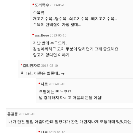
도끼목수
2013-05-10
수육류...
개고기수육...탕수육...쇠고기수육...돼지고기수육...
수육이 단백질이 가장 많대...
marlboro
2013-05-10
지난 번에 누구드라,
김성아찌하구 고처 두분이 말하던거 그게 중요해요
양고기 없다던 이야기...
킬리만자로
2013-05-10
헉 ! 난,, 아줌은 별론데.. ㅠ
나로
2013-05-10
오열이는 또 누구??
넘 경계하지 마시고 마음의 문을 여삼!!
홍길동
2013-05-10
내가 안건 옆집 아줌마한테 덮쳤다가 완전 개먼지나게 모둥개매 맞았다는 
나로
2013-05-10