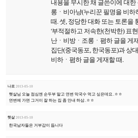
내용을 무시한 채 글쓴이에 대
롱ㆍ비아냥(누리꾼 필명을 비하하
때. 셋, 정당한 대화 또는 토론을 
'부적절하고 저속한(천박한) 표현
난ㆍ비방ㆍ조롱ㆍ폄하 글을 게재'할
집단(중국동포, 한국동포)과 상
비하ㆍ폄하 글을 게재할 때.
나로
2013-05-10
햇살님 오늘 점심엔 순두부 말고 연변 막국수 먹고 싶은데요..ㅎㅎ
연변에 가면 그거이 잘 하는 집 좀 안내 하삼..ㅎㅎ
햇살
2013-05-10
한국남자들은 거부감이 듭니다