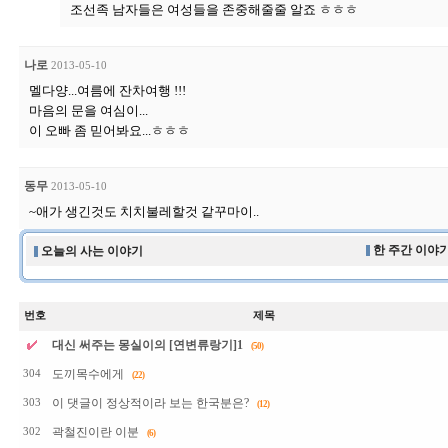
조선족 남자들은 여성들을 존중해줄줄 알죠 ㅎㅎㅎ
나로
2013-05-10
멜다양...여름에 잔차여행 !!!
마음의 문을 여심이...
이 오빠 좀 믿어봐요...ㅎㅎㅎ
동무
2013-05-10
~애가 생긴것도 치치불레할것 같꾸마이..
한 주간 이야기
오늘의 사는 이야기
번호
제목
대신 써주는 몽실이의 [연변류랑기]1
(50)
도끼목수에게
304
(22)
이 댓글이 정상적이라 보는 한국분은?
303
(12)
곽철진이란 이분
302
(6)