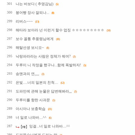
나는 바보다 ( 추영감님)
301
(5)
붕어빵 장사 잘되나...
300
(8)
리버스~~~
299
(13)
해타라 보아라 넌 이런거 할수 업징 ㅎㅎㅎㅎㅎㅎㅎㅎㅎ
298
(34)
보수 꼴통 추풍령님에게
297
(18)
해탈선생 보시오~
296
(8)
낙랑파라라는 사람은 정체가 뭐여?
295
(3)
두루미 니 작정을 했구나...함께 폭발하자!
294
(5)
송맨과의 연,,,,,
293
(3)
은빛.....너의 일본의 친척....
292
(12)
도파민에 관해 눈물은 답변해봐라,,,
291
(3)
두루미를 향한 사과문
290
(5)
아시아나 보충학습
289
(21)
너 일로 나와바....^^
288
(6)
잉걸...너 일로 나와바....^^
287
286