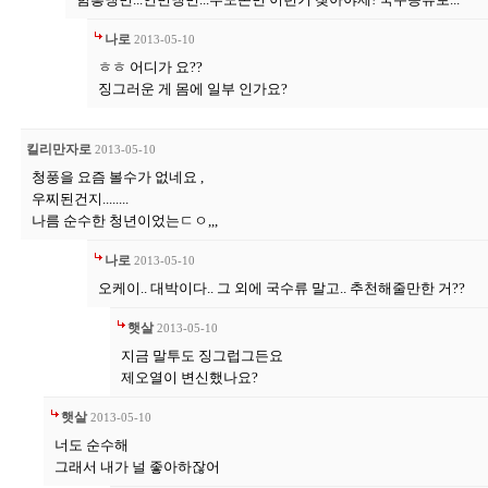
나로
2013-05-10
ㅎㅎ 어디가 요??
징그러운 게 몸에 일부 인가요?
킬리만자로
2013-05-10
청풍을 요즘 볼수가 없네요 ,
우찌된건지........
나름 순수한 청년이었는ㄷㅇ,,,
나로
2013-05-10
오케이.. 대박이다.. 그 외에 국수류 말고.. 추천해줄만한 거??
햇살
2013-05-10
지금 말투도 징그럽그든요
제오열이 변신했나요?
햇살
2013-05-10
너도 순수해
그래서 내가 널 좋아하잖어