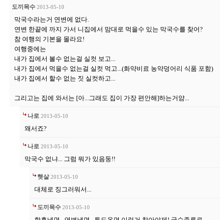
도끼목수
2013-05-10
막국수라는거 연변에 없다.
연변 한끝에 까지 가서 니집에서 맘대로 먹을수 있는 막국수를 찾어?
참 여행의 기본을 몰라요!
여행중에는
내가 집에서 볼수 없는걸 실컷 보고...
내가 집에서 먹을수 없는걸 실컷 먹고...(화약비료 농약덩어리 식품 포함)
내가 집에서 할수 없는 짓 실컷하고...
그리고는 집에 와서는 [아...그래도 집이 가장 편안해]하는거얌...
나로
2013-05-10
왜서죠?
나로
2013-05-10
막국수 없냐... 그럼 뭐가 있음둥!!
햇살
2013-05-10
대체로 징그러워서...
도끼목수
2013-05-10
함흥냉면...연변냉면...투도온면 이런거 찾아야제! 국수종류로...