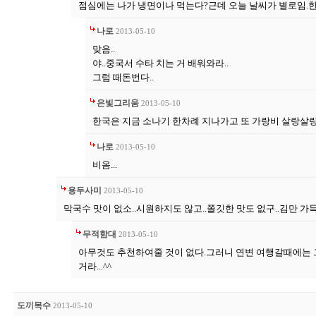
점심에는 나가 냉면이나 먹는다?근데 오늘 날씨가 별로임.
나로
2013-05-10
맞음..
야..중국서 수타 치는 거 배워와라..
그럼 떼돈번다..
은빛그리움
2013-05-10
한국은 지금 소나기 한차례 지나가고 또 가랑비 살랑살
나로
2013-05-10
비옴...
용두사미
2013-05-10
막국수 맛이 없소..시원하지도 않고..쫄깃한 맛도 없구..김만 가
무적함대
2013-05-10
아무것도 추천하여줄 것이 없다.그러니 연변 여행갈때에는 
거라...^^
도끼목수
2013-05-10