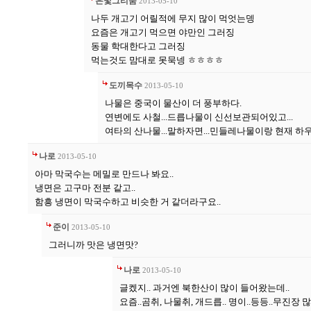
은빛그리움
2013-05-10
나두 개고기 어릴적에 무지 많이 먹엇는뎅
요즘은 개고기 먹으면 야만인 그러징
동물 학대한다고 그러징
먹는것도 맘대로 못묵넹 ㅎㅎㅎㅎ
도끼목수
2013-05-10
나물은 중국이 물산이 더 풍부하다.
연변에도 사철...드릅나물이 신선보관되어있고...
여타의 산나물...말하자면...민들레나물이랑 현재 하
나로
2013-05-10
아마 막국수는 메밀로 만드나 봐요..
냉면은 고구마 전분 같고..
함흥 냉면이 막국수하고 비슷한 거 같더라구요..
준이
2013-05-10
그러니까 맛은 냉면맛?
나로
2013-05-10
글켔지.. 과거엔 북한산이 많이 들어왔는데..
요즘..곰취, 나물취, 개드릅.. 명이..등등..무진장 많어