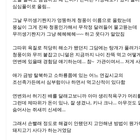
심심풀이로 올림...
그날 무끼셍기짠지가 엉뚱하게 청풍이 이름으로 올랐는데
몽실이 그게 진짜 청풍인가해서 무작정 달려들어 물고뜯는데
무끼셍기짠지가 그냥 헤헤헤헤~~~ 하고 웃다가 말았짐
그따위 욕질로 적당히 해소가 됐던지 그담에는 탕개가 풀려가
청풍이와 무끼 붙잡고 [니덜은 지금까지 나이 잔뜩 먹고 어떻
연변에 있을때 경험담 얘기하는데... 참~ 가관이여서... 저게 
애가 금방 탈북하고 소하룡쯤에 있는 어느 연길시교의
조선족가든에서 심부럼이나 하면서 먹고산적이 있다함
연변와서 허기진 배를 달래고보니까 아마 생리적욕구가 머리
그런데 제따위가 돈이 있나, 잘 생겼나, 키나 크나... 아무것도
숨어사는 쥐새끼 신세에...
그래서 손빨래 정도로 해결이 안됐던지 고안해낸 방법이 뭔가
돼지고기 사다가 하는거였담