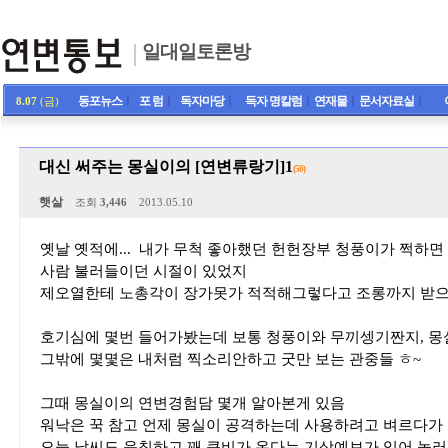
일대일토론방
동포뉴스
ㅣ
포 럼
ㅣ
독자마당
ㅣ
독자 명칼럼
ㅣ
연재물
ㅣ
문서자료실
ㅣ
8.07
(금)
대신 써주는 몽실이의 [연변류랑기]1
(50)
햇살
조회
3,446
2013.05.10
옛날 옛적에... 내가 무척 좋아했던 헌헌장부 청풍이가 쩍하
사람 불러들이던 시절이 있었지
제오열한테 노총각이 장가못가 적적해그렇다고 조롱까지 받으면서
호기심에 몇번 들어가봤는데 보통 청풍이와 무끼셍기짠지, 몽실이
그밖에 몇몇은 내처럼 찍소리안하고 굿만 보는 관중들 ㅎ~
그때 몽실이의 연변경험담 몇개 알아본게 있음
워낙은 꾹 참고 언제 몽실이 공격하는데 사용하려고 벼르다가
오늘 날씨도 음침하고 꽤 큰비가 온다는 기상예보가 있어 놀