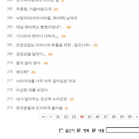
도끼목수님에게 드리는 말
(2)
추풍령, 가을바람고개
285
(25)
낙랑파라(아라사버들, 제비69) 님에게
284
데넘 채바퀴는 뻥쟁이였네?....
283
(46)
기다리며 한마디 더하자,,,,
282
(33)
진정성없는 리버스의 퇴출을 위한 - 일인시위~
281
(15)
공정성을 잃엇다,,,
280
(24)
돔의 말이 맞다.
279
(16)
예지력?
278
(15)
사리마대를 너무 자주 갈아입은 악과
277
이상한 개를 보았다
276
내가 알아주는 조선족 누리꾼은
275
(17)
한국분들께 진지하게 물어봄
274
(2)
<<
<
11
12
13
14
15
16
17
18
19
20
>