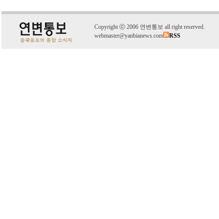
C
o
pyright
ⓒ
2006 연변통보 all right reserved.
webmaster@yanbianews.com
RSS