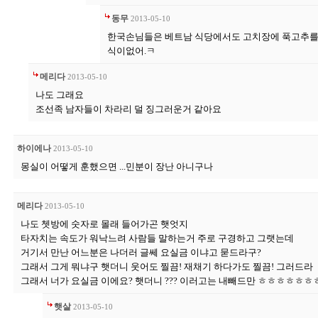
동무
2013-05-10
한국손님들은 베트남 식당에서도 고치장에 푹고추를 찿
식이없어.ㅋ
메리다
2013-05-10
나도 그래요
조선족 남자들이 차라리 덜 징그러운거 같아요
하이에나
2013-05-10
몽실이 어떻게 훈했으면 ...민분이 장난 아니구나
메리다
2013-05-10
나도 쳇방에 숫자로 몰래 들어가곤 햇엇지
타자치는 속도가 워낙느려 사람들 말하는거 주로 구경하고 그랫는데
거기서 만난 어느분은 나더러 글쎄 요실금 이냐고 묻드라구?
그래서 그게 뭐냐구 햇더니 웃어도 찔끔! 재채기 하다가도 찔끔! 그러드라
그래서 너가 요실금 이에요? 햇더니 ??? 이러고는 내빼드만 ㅎㅎㅎㅎㅎ
햇살
2013-05-10