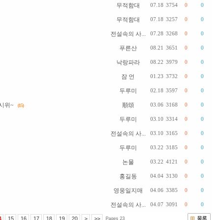
무적함대
07.18
3754
0
0
무적함대
07.18
3257
0
0
전설속의 사...
07.28
3268
0
0
푸른산
08.21
3651
0
0
낙랑파라
08.22
3979
0
0
잠 언
01.23
3732
0
0
두루미
02.18
3597
0
0
시위~
順頌
03.06
3168
0
0
(15)
두루미
03.10
3314
0
0
전설속의 사...
03.10
3165
0
0
두루미
03.22
3185
0
0
논물
03.22
4121
0
0
홍길동
04.04
3130
0
0
영웅일지매
04.06
3385
0
0
전설속의 사...
04.07
3091
0
0
4
15
16
17
18
19
20
>
>>
Pages 23