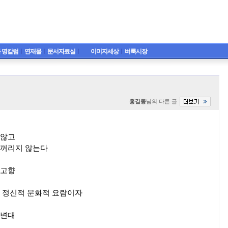
 명칼럼
ㅣ
연재물
ㅣ
문서자료실
ㅣ
이미지세상
ㅣ
벼룩시장
홍길동
님의 다른 글
 않고
 꺼리지 않는다
 고향
 정신적 문화적 요람이자
연변대