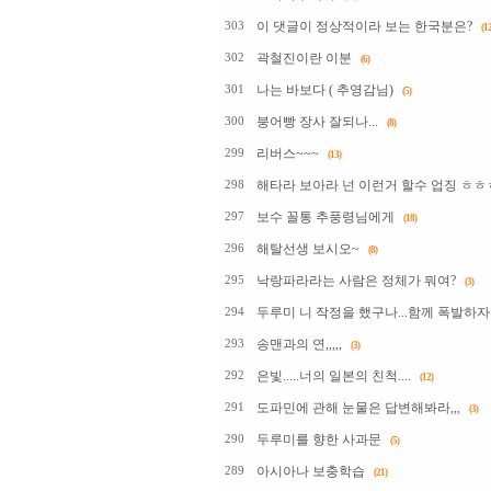
이 댓글이 정상적이라 보는 한국분은?
303
(12
곽철진이란 이분
302
(6)
나는 바보다 ( 추영감님)
301
(5)
붕어빵 장사 잘되나...
300
(8)
리버스~~~
299
(13)
해타라 보아라 넌 이런거 할수 업징 ㅎ
298
보수 꼴통 추풍령님에게
297
(18)
해탈선생 보시오~
296
(8)
낙랑파라라는 사람은 정체가 뭐여?
295
(3)
두루미 니 작정을 했구나...함께 폭발하자
294
송맨과의 연,,,,,
293
(3)
은빛.....너의 일본의 친척....
292
(12)
도파민에 관해 눈물은 답변해봐라,,,
291
(3)
두루미를 향한 사과문
290
(5)
아시아나 보충학습
289
(21)