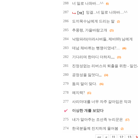
너 일로 나와바....^^
288
(6)
잉걸...너 일로 나와바....^^
287
도끼목수님에게 드리는 말
286
(2)
추풍령, 가을바람고개
285
(25)
낙랑파라(아라사버들, 제비69) 님에게
284
데넘 채바퀴는 뻥쟁이였네?....
283
(46)
기다리며 한마디 더하자,,,,
282
(33)
진정성없는 리버스의 퇴출을 위한 - 일인
281
공정성을 잃엇다,,,
280
(24)
돔의 말이 맞다.
279
(16)
예지력?
278
(15)
사리마대를 너무 자주 갈아입은 악과
277
이상한 개를 보았다
내가 알아주는 조선족 누리꾼은
275
(17)
한국분들께 진지하게 물어봄
274
(2)
<<
<
11
12
13
1