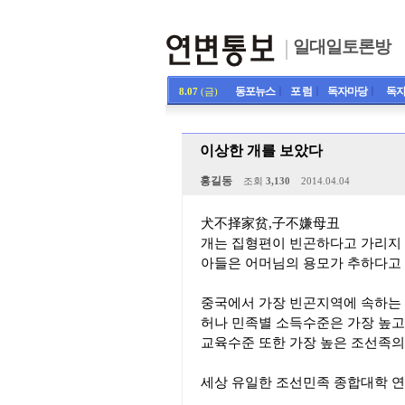
일대일토론방
동포뉴스
ㅣ
포 럼
ㅣ
독자마당
ㅣ
독자
8.07
(금)
이상한 개를 보았다
홍길동
조회
3,130
2014.04.04
犬不择家贫,子不嫌母丑
개는 집형편이 빈곤하다고 가리지
아들은 어머님의 용모가 추하다고
중국에서 가장 빈곤지역에 속하는
허나 민족별 소득수준은 가장 높고
교육수준 또한 가장 높은 조선족의
세상 유일한 조선민족 종합대학 