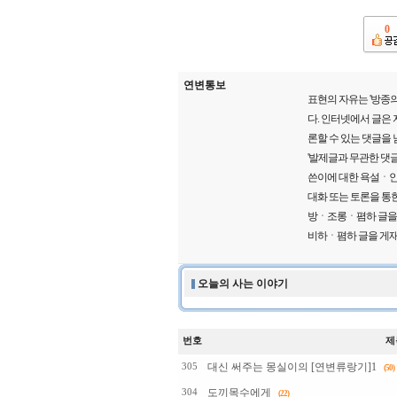
0
연변통보
표현의 자유는 '방종의
다. 인터넷에서 글은
론할 수 있는 댓글을
'발제글과 무관한 댓글
쓴이에 대한 욕설ㆍ인
대화 또는 토론을 통한
방ㆍ조롱ㆍ폄하 글을 게
비하ㆍ폄하 글을 게재
오늘의 사는 이야기
번호
제
대신 써주는 몽실이의 [연변류랑기]1
305
(50)
도끼목수에게
304
(22)