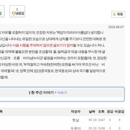
0
2026.08.07
 자유'를 포함하지 않으며, 진정한 자유는 '책임'이 따라야 아름답다 생각합니
 자신을 나타내는 유일한 모습으로 상대에게 상처를 주기보다 건전한 대화로 토
 남깁시다.
다음 사항을 주의하지 않으면 글쓰기가 정지
될 수도 있습니다. 하나,
을 게재'해 불필요한 분란을 조성할 때. 둘, 발제글과 댓글 내용을 무시한 채 글
신공격ㆍ조롱ㆍ비아냥(누리꾼 필명을 비하하는 것까지 포함)할 때. 셋, 정당한
 타당한 비판 외, '부적절하고 저속한(천박한) 표현을 써가며 무조건 비난ㆍ비
재'할 때. 넷, 양쪽 전체 집단(중국동포, 한국동포)과 상대 국가를 일방적으로
할 때.
한 주간 이야기 >
더보기
목
작성자
날짜
조회
공감
비공감
햇살
05.10
3447
0
0
두루미
05.10
3100
0
0