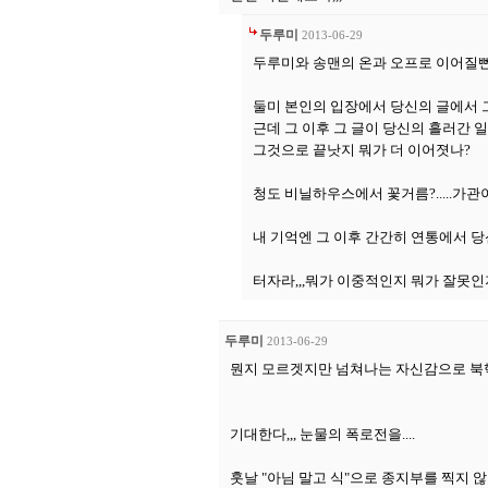
두루미
2013-06-29
두루미와 송맨의 온과 오프로 이어질뻔 
둘미 본인의 입장에서 당신의 글에서 그
근데 그 이후 그 글이 당신의 흘러간 일
그것으로 끝낫지 뭐가 더 이어졋나?
청도 비닐하우스에서 꽃거름?.....가관이
내 기억엔 그 이후 간간히 연통에서 당
터자라,,,뭐가 이중적인지 뭐가 잘못인
두루미
2013-06-29
뭔지 모르겟지만 넘쳐나는 자신감으로 북핵
기대한다,,, 눈물의 폭로전을....
훗날 "아님 말고 식"으로 종지부를 찍지 않기를