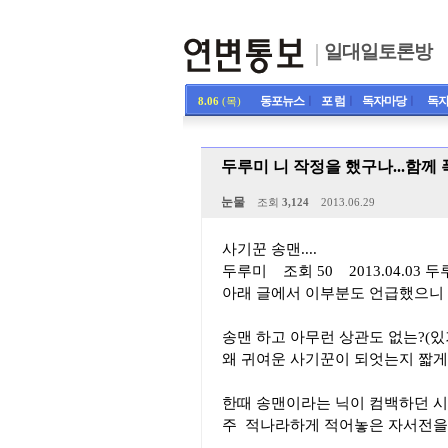
일대일토론방
동포뉴스
ㅣ
포 럼
ㅣ
독자마당
ㅣ
독자
8.06
(목)
두루미 니 작정을 했구나...함께
눈물
조회
3,124
2013.06.29
사기꾼 송맨....
두루미 조회 50 2013.04.0
아래 글에서 이부분도 언급했으니 설
송맨 하고 아무런 상관도 없는?(있거
왜 귀여운 사기꾼이 되엇는지 짧게
한때 송맨이라는 닉이 컴백하던 시
주 적나라하게 적어놓은 자서전을 보