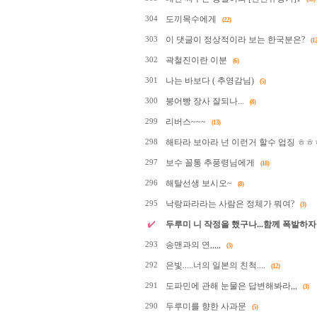
도끼목수에게
304
(22)
이 댓글이 정상적이라 보는 한국분은?
303
(12
곽철진이란 이분
302
(6)
나는 바보다 ( 추영감님)
301
(5)
붕어빵 장사 잘되나...
300
(8)
리버스~~~
299
(13)
해타라 보아라 넌 이런거 할수 업징 ㅎ
298
보수 꼴통 추풍령님에게
297
(18)
해탈선생 보시오~
296
(8)
낙랑파라라는 사람은 정체가 뭐여?
295
(3)
두루미 니 작정을 했구나...함께 폭발하자
송맨과의 연,,,,,
293
(3)
은빛.....너의 일본의 친척....
292
(12)
도파민에 관해 눈물은 답변해봐라,,,
291
(3)
두루미를 향한 사과문
290
(5)