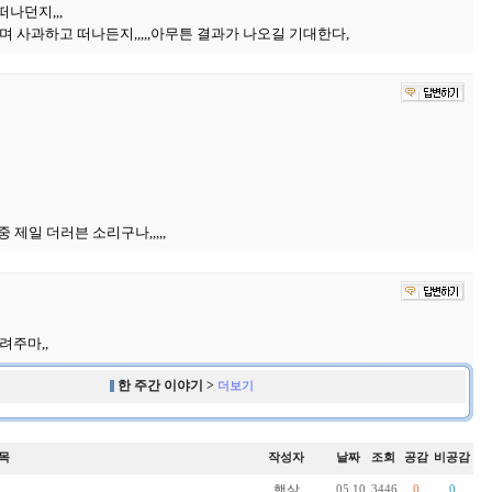
나던지,,,
 사과하고 떠나든지,,,,,아무튼 결과가 나오길 기대한다,
 중 제일 더러븐 소리구나,,,,,
려주마,,
한 주간 이야기 >
더보기
목
작성자
날짜
조회
공감
비공감
햇살
05.10
3446
0
0