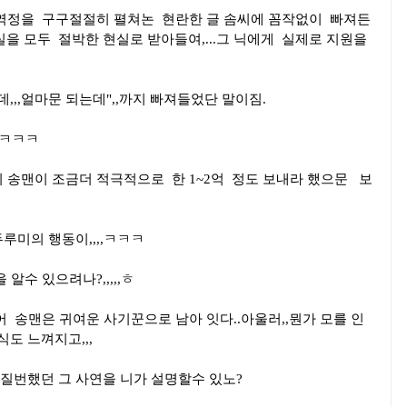
 역정을 구구절절히 펼쳐논 현란한 글 솜씨에 꼼작없이 빠져든
을 모두 절박한 현실로 받아들여,...그 닉에게 실제로 지원을
만데,,,얼마문 되는데",,까지 빠져들었단 말이짐.
,,ㅋㅋㅋ
시 송맨이 조금더 적극적으로 한 1~2억 정도 보내라 했으문 보
두루미의 행동이,,,,ㅋㅋㅋ
알수 있으려나?,,,,,ㅎ
 송맨은 귀여운 사기꾼으로 남아 잇다..아울러,,뭔가 모를 인
도 느껴지고,,,
질번했던 그 사연을 니가 설명할수 있노?