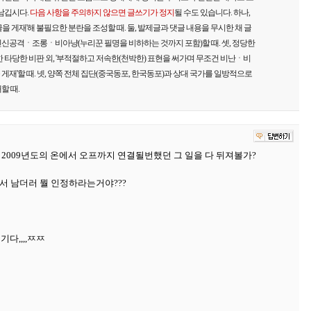
 남깁시다.
다음 사항을 주의하지 않으면 글쓰기가 정지
될 수도 있습니다. 하나,
을 게재'해 불필요한 분란을 조성할 때. 둘, 발제글과 댓글 내용을 무시한 채 글
신공격ㆍ조롱ㆍ비아냥(누리꾼 필명을 비하하는 것까지 포함)할 때. 셋, 정당한
 타당한 비판 외, '부적절하고 저속한(천박한) 표현을 써가며 무조건 비난ㆍ비
재'할 때. 넷, 양쪽 전체 집단(중국동포, 한국동포)과 상대 국가를 일방적으로
할 때.
2009년도의 온에서 오프까지 연결될번했던 그 일을 다 뒤져볼가?
서 남더러 뭘 인정하라는거야???
기다,,,,ㅉㅉ