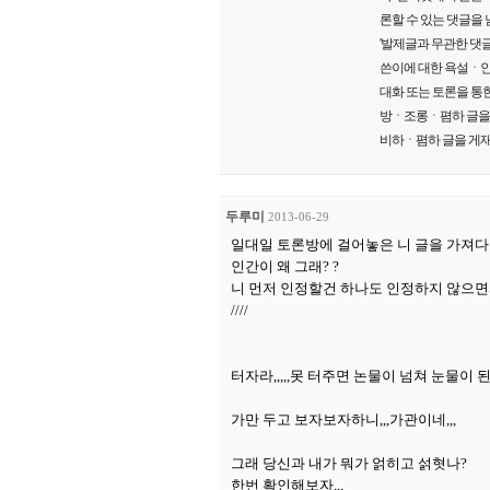
론할 수 있는 댓글을
'발제글과 무관한 댓글
쓴이에 대한 욕설ㆍ인
대화 또는 토론을 통한
방ㆍ조롱ㆍ폄하 글을 게
비하ㆍ폄하 글을 게재
두루미
2013-06-29
일대일 토론방에 걸어놓은 니 글을 가져다 
인간이 왜 그래? ?
니 먼저 인정할건 하나도 인정하지 않으면
////
터자라,,,,,못 터주면 논물이 넘쳐 눈물이 된
가만 두고 보자보자하니,,,가관이네,,,
그래 당신과 내가 뭐가 얽히고 섥혓나?
한번 확인해보자,,,