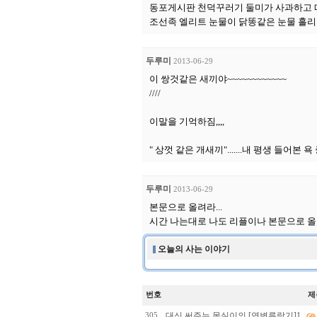
동포게시판 천덕꾸러기 둘미가 사과하고 떠
조선족 엘리트 눈물이 닭똥같은 눈물 흘리며
두루미
2013-06-29
이 쌍것같은 새끼야~~~~~~~~~~~~
////
이말을 기억하짐,,,,
" 상껏 같은 개새끼".......내 평생 들어본 욕
두루미
2013-06-29
본문으로 올려라...
시간 나는대로 나도 리플이나 본문으로 올
오늘의 사는 이야기
번호
제
대신 써주는 몽실이의 [연변류랑기]1
305
(50)