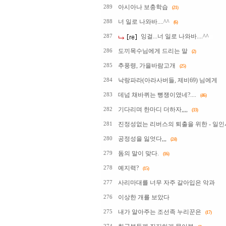
아시아나 보충학습
289
(21)
너 일로 나와바....^^
288
(6)
잉걸...너 일로 나와바....^^
287
도끼목수님에게 드리는 말
286
(2)
추풍령, 가을바람고개
285
(25)
낙랑파라(아라사버들, 제비69) 님에게
284
데넘 채바퀴는 뻥쟁이였네?....
283
(46)
기다리며 한마디 더하자,,,,
282
(33)
진정성없는 리버스의 퇴출을 위한 - 일인
281
공정성을 잃엇다,,,
280
(24)
돔의 말이 맞다.
279
(16)
예지력?
278
(15)
사리마대를 너무 자주 갈아입은 악과
277
이상한 개를 보았다
276
내가 알아주는 조선족 누리꾼은
275
(17)