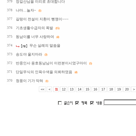
장길산님을 이리로 초대합니다
379
나마....놀자~
378
(1)
길떵이 전설이 지환이 뻥쟁이~~~
377
기초생활수급자의 폭발
376
(15)
동남이를 너무 사랑하여
375
(4)
무슨 실례의 말씀을
374
송도야 울지마라
373
(3)
반중인사 용호동남님이 이런분이시였구마이
372
(5)
단일무식의 인육수색을 의뢰하였음
371
(4)
청풍이 기가 막혀
370
(1)
<<
<
11
12
13
14
15
16
17
18
19
20
>