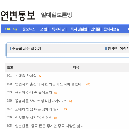
일대일토론방
동포뉴스
ㅣ
포 럼
ㅣ
독자마당
ㅣ
독자 명칼럼
ㅣ
연재물
ㅣ
문서자료실
ㅣ
8.06
(목)
한 주간 이야기
오늘의 사는 이야기
번호
제목
선생을 찬미함
401
(6)
연변대학 출신에 대한 의문이 드디어 풀렸다...
400
(12)
용남아 하나 좀 물어보자
399
(31)
똥남이를 보니까 생각난다아이가~
398
(2)
도대체 떵남 얘는 정체가 뭘가?
397
(23)
이것도 낚시인가?ㅎㅎㅎ
396
(4)
일본인들 "중국 돈은 좋지만 중국 사람은 싫다"
395