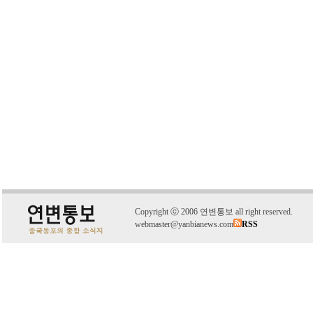
C
o
pyright
ⓒ
2006 연변통보 all right reserved.
webmaster@yanbianews.com
RSS