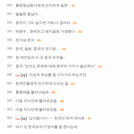
룡호동남동지에게 진지하게 질문~
394
(8)
띨띨한 동남아...
393
중국이 그리 싫으면 거래 다 끊어라
392
(19)
박종우....호박쓰고 돼지굴로 가게됐다.
391
(14)
전기세 문의
390
(10)
한국, 일본, 중국의 전기료....
389
(24)
참 재미있네 이 곳 중국 유저들...
388
중국 "조어도 문제에 대해 한국의 지지가 필요하다"
387
(41)
이보게 최성룡 참 가지가지 하는구만
386
한국인들에게 진지하게 드리는 말
385
(32)
홍콩애들 풀려낫늠매
384
(18)
다음 지식인에 물어보았음.
383
(40)
다음 지식인에 물어보았음.
382
(40)
감사합니다~~~ 한국인 유저 여러분
381
(6)
여기 모 한국유저가 영어를 좀 한다는데
380