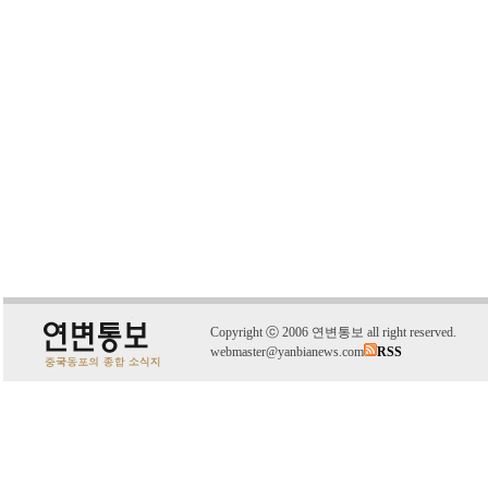
C
o
pyright
ⓒ
2006 연변통보 all right reserved.
webmaster@yanbianews.com
RSS