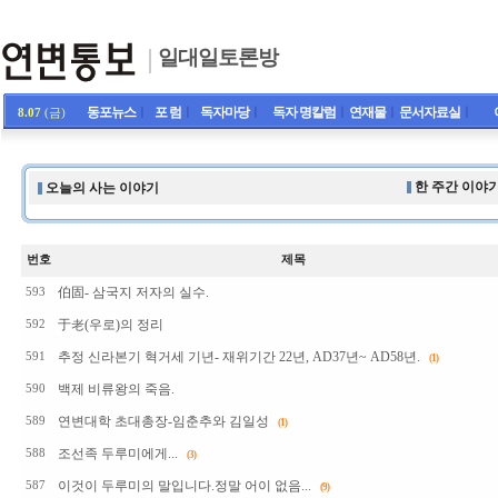
일대일토론방
동포뉴스
ㅣ
포 럼
ㅣ
독자마당
ㅣ
독자 명칼럼
ㅣ
연재물
ㅣ
문서자료실
ㅣ
8.07
(금)
한 주간 이야기
오늘의 사는 이야기
번호
제목
伯固- 삼국지 저자의 실수.
593
于老(우로)의 정리
592
추정 신라본기 혁거세 기년- 재위기간 22년, AD37년~ AD58년.
591
(1)
백제 비류왕의 죽음.
590
연변대학 초대총장-임춘추와 김일성
589
(1)
조선족 두루미에게...
588
(3)
이것이 두루미의 말입니다.정말 어이 없음...
587
(9)