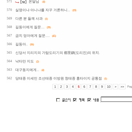
온달님
571
(4)
실명이냐 아니냐를 자꾸 거론하니...
570
(19)
다른 분 들께 사과
569
(1)
길동이에게 질문....
568
(39)
금치 엉아에게 질문.....
567
(45)
길동아..
566
(16)
신당서 지리지의 가탐도리기의 都里鎭(도리진)의 위치.
565
낙타만 지도
564
(2)
대구동지에게...
563
(4)
당태종 이세민 조선태종 이방원 청태종 홍타이지 공통점
562
(1)
1
2
3
4
5
6
7
8
9
10
>
>>
Pag