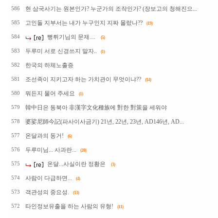
현 삼국사기는 원본인가? 누군가의 조작인가? (장보고의 청해진으...
586
고인돌 지부서는 내가 누구인지 지짜 몰랐나??
585
(19)
뻥튀기님의 문제....
584
(5)
두루미 서로 신경쓰지 말자..
583
(1)
한국의 하체노출증
582
조선족이 지키고자 하는 가치관이 무엇이냐??
581
(14)
뭐든지 물어 주세요
580
(1)
韓中日은 동북아 非漢字文化種族에 對한 對策을 세워야
579
婆娑尼師今記(파사이사금기) 21년, 22년, 23년, AD146년, AD...
578
온달과의 동거!
577
(6)
두루미님... 사과란...
576
(20)
온달...사실이란 정황은
575
(3)
사람이 다급하면...
574
(4)
객관성의 중요성.
573
(13)
타인정보유출을 하는 사람의 유형!
572
(11)