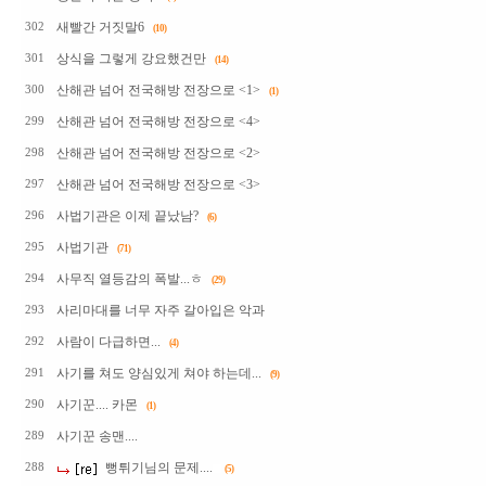
새빨간 거짓말6
302
(10)
상식을 그렇게 강요했건만
301
(14)
산해관 넘어 전국해방 전장으로 <1>
300
(1)
산해관 넘어 전국해방 전장으로 <4>
299
산해관 넘어 전국해방 전장으로 <2>
298
산해관 넘어 전국해방 전장으로 <3>
297
사법기관은 이제 끝났남?
296
(6)
사법기관
295
(71)
사무직 열등감의 폭발...ㅎ
294
(29)
사리마대를 너무 자주 갈아입은 악과
293
사람이 다급하면...
292
(4)
사기를 쳐도 양심있게 쳐야 하는데...
291
(9)
사기꾼.... 카몬
290
(1)
사기꾼 송맨....
289
뻥튀기님의 문제....
288
(5)