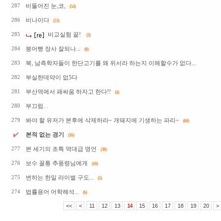
비뚤어진 눈,코,
287
(54)
비나이다
286
(53)
비교실험 끝!
285
(3)
붕어빵 장사 잘되나...
284
(8)
북, 남측학자들이 한단고기를 왜 위서라 하는지 이해할수가 없다...
283
부실한데약이 없5다
282
부산역에서 패싸움 하자고 한다!!
281
(4)
부끄럼. .
280
봐야 할 유저가 본후에 삭제하라~ 개돼지에 기생하는 파리~
279
(60)
본적 없는 경기
(16)
본 세기의 초특 역대급 명언
277
(30)
보수 꼴통 추풍령님에게
276
(18)
변하는 한일 라이벌 구도...
275
(5)
법률용어 어학해석...
274
(6)
<<
<
11
12
13
14
15
16
17
18
19
20
>