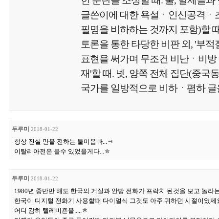
한 분란을 조성할 때. 둘, 발제글과
글쓴이에 대한 욕설ㆍ인신공격ㆍ
필명을 비하하는 것까지 포함)할 때.
토론을 통한 타당한 비판 외, '부
표현을 써가며 무조건 비난ㆍ비방
재'할 때. 넷, 양쪽 전체 집단(중국
국가를 일방적으로 비하ㆍ폄하 글을
두루미
2018-01-22
항상 진실 만을 전하는 둘미옵빠...ㅋ
이탈리아전은 볼수 있었을게다...ㅎ
두루미
2018-01-22
1980년 중반만 해도 한국의 거실과 안방 전화가 프락치 된것을 보고 놀라는
한국이 디지털 전화기 사용할때 다이얼식 그것도 아주 귀하던 시절이였제
어디 감히 텔레비죤을.....ㅎ