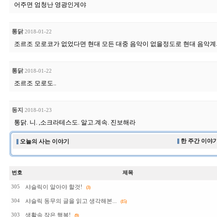
어주면 엄청난 영광인게야
통닭
2018-01-22
조르조 모로코가 없었다면 현대 모든 대중 음악이 없을정도로 현대 음악계
통닭
2018-01-22
조르조 모로도..
동지
2018-01-23
통닭. 니. ,소크라테스도. 알고.계속. 진보해라
한 주간 이야기
오늘의 사는 이야기
번호
제목
샤슬릭이 알아야 할것!
305
(3)
샤슬릭 동무의 글을 읽고 생각해본...
304
(15)
생활속 작은 행복!
303
(9)