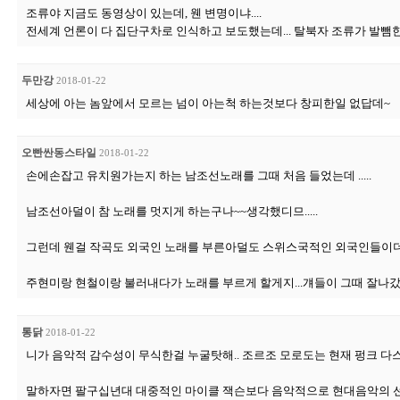
조류야 지금도 동영상이 있는데, 웬 변명이냐....
전세계 언론이 다 집단구차로 인식하고 보도했는데... 탈북자 조류가 발뺌한
두만강
2018-01-22
세상에 아는 놈앞에서 모르는 넘이 아는척 하는것보다 창피한일 없답데~
오빤싼동스타일
2018-01-22
손에손잡고 유치원가는지 하는 남조선노래를 그때 처음 들었는데 .....
남조선아덜이 참 노래를 멋지게 하는구나~~생각했디므.....
그런데 웬걸 작곡도 외국인 노래를 부른아덜도 스위스국적인 외국인들이
주현미랑 현철이랑 불러내다가 노래를 부르게 할게지...걔들이 그때 잘나갔잖어
통닭
2018-01-22
니가 음악적 감수성이 무식한걸 누굴탓해.. 조르조 모로도는 현재 펑크 다스
말하자면 팔구십년대 대중적인 마이클 잭슨보다 음악적으로 현대음악의 선