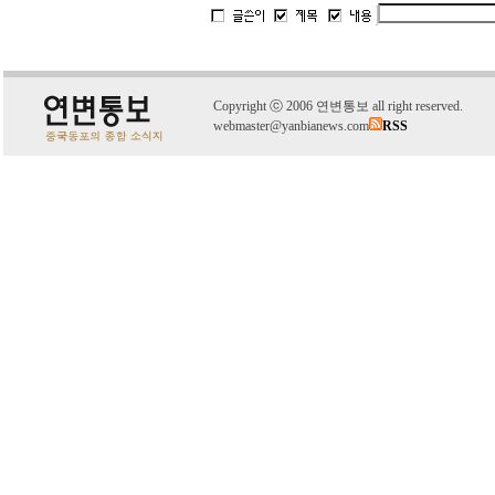
C
o
pyright
ⓒ
2006 연변통보 all right reserved.
webmaster@yanbianews.com
RSS