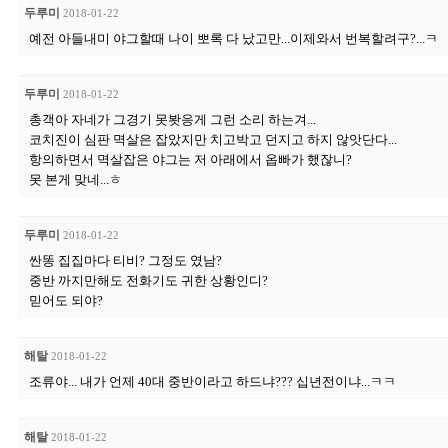
두루미
2018-01-22
예전 아들내미 야그할때 나이 뽀록 다 났고만...이제와서 번복할려구?...ㅋ
두루미
2018-01-22
총객아 자네가 그경기 못봣응게 그런 소리 하는겨...
코치진이 심판 멱살은 잡았지만 치고박고 던지고 하지 않앗단다...
항의하면서 멱살잡은 야그는 저 아래에서 옵빠가 했잖니?
못 본게 맞네...ㅎ
두루미
2018-01-22
싼똥 집집마다 티비? 그정도 였남?
중반 까지만해도 전화기도 귀한 상황인디?
믿어도 되야?
해탈
2018-01-22
조류야... 내가 언제 40대 중반이라고 하드냐??? 십년전이냐...ㅋㅋ
해탈
2018-01-22