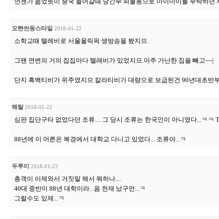
언젠가 읊었듯이 중국 들어갈때 당간부 뇌물용으로 마이마이를 부탁하던 
오빤싼동스타일
2018-01-22
소학교때 텔레비로 서울올릭픽 생방송을 봤지므.
그땐 연변의 거의 집집마다 텔레비가 있었지므.아주 가난한 집을 빼고~~|
단지 흑백티비가 위주였지므.칼라티비가 대량으로 보급된건 90년대초반
해탈
2018-01-22
심판 집단구타 없었다던 조류.... 그 당시 조류는 한국인이 아니였다...ㅋㅋ T
88년에 이 어른은 북경에서 대학교 다니고 있었다... 조류야...ㅋ
두루미
2018-01-22
총객이 이제와서 거짓말 해서 뭐하나....
40대 중반이 88년 대학이라...음 천재 났구먼...ㅋ
그럴수도 있제...ㅋ