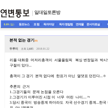
일대일토론방
동포뉴스
ㅣ
포 럼
ㅣ
독자마당
ㅣ
독자 명칼럼
ㅣ
연재물
ㅣ
문서자료실
ㅣ
8.09
(일)
본적 없는 경기
(16)
두루미
조회
2,685
2018.01.22
리플 대화중 머저리총객이 서울올림픽 복싱 변정일과 박시언
구절이 있다...
총객이 그 경기 본적 없다에 한표가 아닌 열댓표 던진다...ㅎ
추론의 근거
1.그경기들의 문제 논점을 모른다
2.그경기가 이루어진 시점 이 너무 어린 나이....ㅋ
3.당시 중국이 방송중계 하더라도 자국 선수경기 중계...한국
은 아니였을것