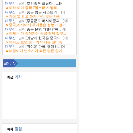
대무신...
님이
[조선족은 끝났다... ...]
에
이하 이거 중국 7월부터 시행되...
대무신...
님이
[중공 방공 시스템의 ...]
에
가장 열 받고 화가 가장 많은 사람...
대무신...
님이
[중공군도 러시아군과 ...]
에
중국,러시아제 무기들은 성능이 떨어...
대무신...
님이
[중공 운명 다했나?북...]
에
이제는 다 죽어가는 중공 경제 같구...
대무신...
님이
[옛날에 한국은 중국의...]
에
따지고 보면 중국의 역사는 선비족,...
대무신...
님이
[귀여운 한국, 영원히...]
에
해탈이가 변호사가 되든 말든 알게 ...