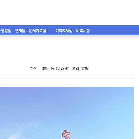
 명칼럼
ㅣ
연재물
ㅣ
문서자료실
ㅣ
이미지세상
ㅣ
벼룩시장
파워
2014-08-16 23:47
조회: 4703