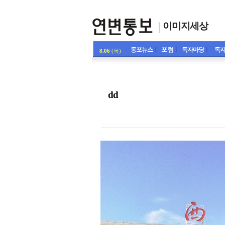
이미지세상
동포뉴스
ㅣ
포 럼
ㅣ
독자마당
ㅣ
독자
8.06
(목)
dd