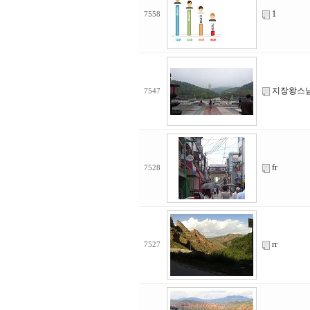
1
7558
지장왕스
7547
fr
7528
rr
7527