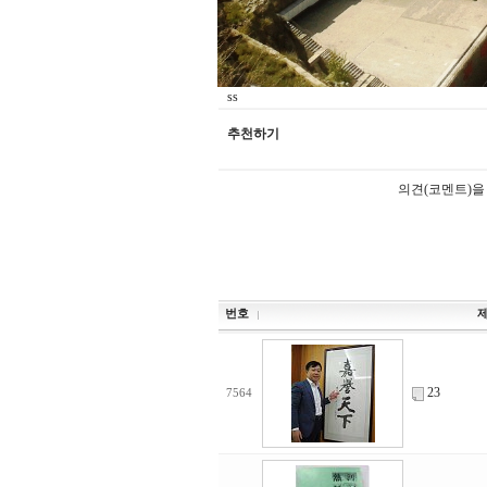
ss
추천하기
의견(코멘트)을
번호
23
7564