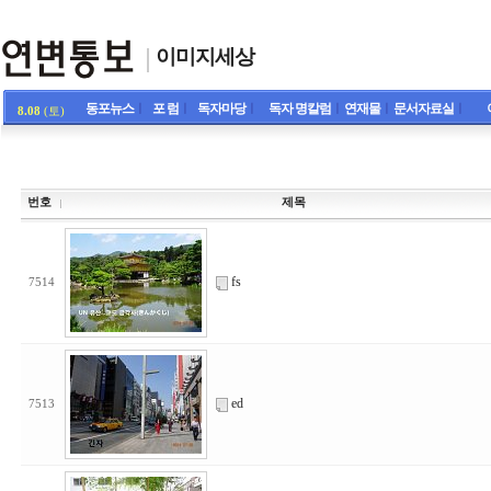
이미지세상
동포뉴스
ㅣ
포 럼
ㅣ
독자마당
ㅣ
독자 명칼럼
ㅣ
연재물
ㅣ
문서자료실
ㅣ
8.08
(토)
번호
제목
fs
7514
ed
7513