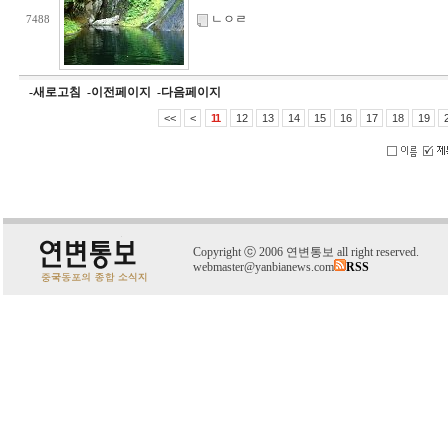
ㄴㅇㄹ
7488
-새로고침
-이전페이지
-다음페이지
<<
<
11
12
13
14
15
16
17
18
19
C
o
pyright
ⓒ
2006 연변통보 all right reserved.
webmaster@yanbianews.com
RSS