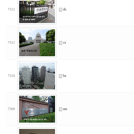
ds
7512
cs
7511
bs
7510
ms
7509