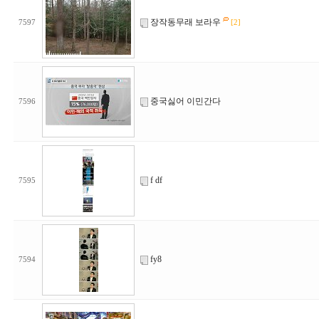
장작동무래 보라우
7597
[2]
중국싫어 이민간다
7596
f df
7595
fy8
7594