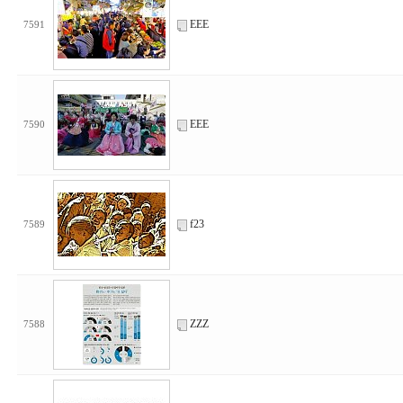
EEE
7591
EEE
7590
f23
7589
ZZZ
7588