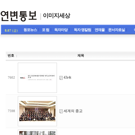
이미지세상
동포뉴스
ㅣ
포 럼
ㅣ
독자마당
ㅣ
독자 명칼럼
ㅣ
연재물
ㅣ
문서자료실
ㅣ
8.07
(금)
번호
제목
43r4t
7602
세계의 종교
7598