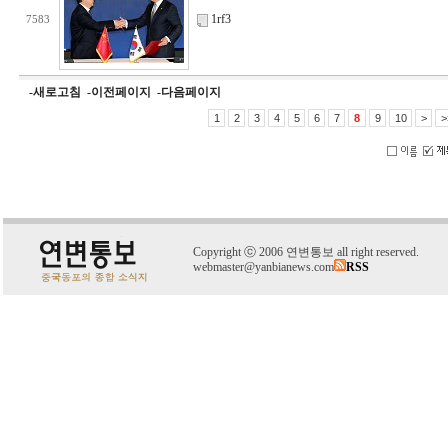
1rf3
7583
-새로고침
-이전페이지
-다음페이지
1
2
3
4
5
6
7
8
9
10
>
>
C
o
pyright
ⓒ
2006 연변통보 all right reserved.
webmaster@yanbianews.com
RSS