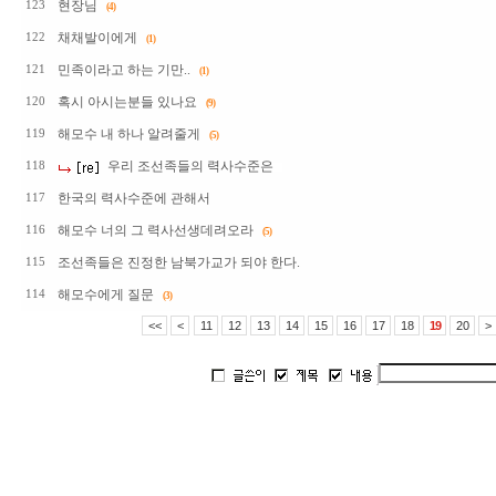
현장님
123
(4)
채채발이에게
122
(1)
민족이라고 하는 기만..
121
(1)
혹시 아시는분들 있나요
120
(9)
해모수 내 하나 알려줄게
119
(5)
우리 조선족들의 력사수준은
118
한국의 력사수준에 관해서
117
해모수 너의 그 력사선생데려오라
116
(5)
조선족들은 진정한 남북가교가 되야 한다.
115
해모수에게 질문
114
(3)
<<
<
11
12
13
14
15
16
17
18
19
20
>