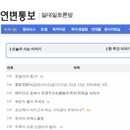
일대일토론방
동포뉴스
ㅣ
포 럼
ㅣ
독자마당
ㅣ
독자 명칼럼
ㅣ
연재물
ㅣ
문서자료실
ㅣ
8.10
(월)
한 주간 이야기
오늘의 사는 이야기
번호
제목
온달과의 동거!
145
(6)
婆娑尼師今記(파사이사금기) 21년, 22년, 23년, AD146년, AD...
144
韓中日은 동북아 非漢字文化種族에 對한 對策을 세워야
143
뭐든지 물어 주세요
142
(1)
조선족이 지키고자 하는 가치관이 무엇이냐??
141
(14)
한국의 하체노출증
140
두루미 서로 신경쓰지 말자..
139
(1)