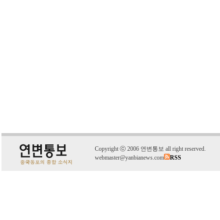
C
o
pyright
ⓒ
2006 연변통보 all right reserved.
webmaster@yanbianews.com
RSS