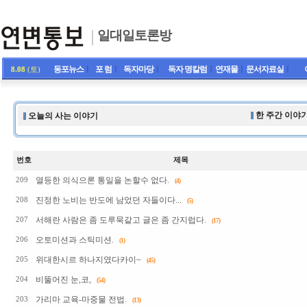
일대일토론방
동포뉴스
ㅣ
포 럼
ㅣ
독자마당
ㅣ
독자 명칼럼
ㅣ
연재물
ㅣ
문서자료실
ㅣ
8.08
(토)
한 주간 이야기
오늘의 사는 이야기
번호
제목
열등한 의식으론 통일을 논할수 없다.
209
(4)
진정한 노비는 반도에 남었던 자들이다...
208
(5)
서해란 사람은 좀 도루묵같고 글은 좀 간지럽다.
207
(17)
오토미션과 스틱미션.
206
(1)
위대한시르 하나지였다카이~
205
(45)
비뚤어진 눈,코,
204
(54)
가리마 교육-마중물 전법.
203
(13)