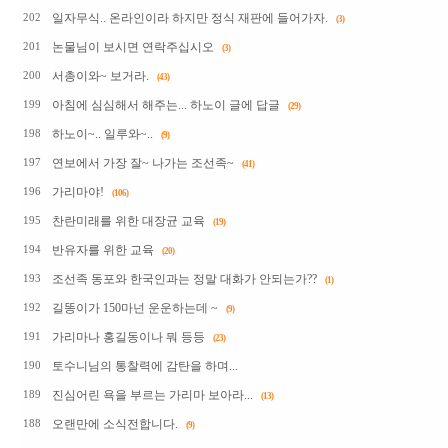
일자무식.. 온라인이라 하지만 정식 재판에 들어가자.
202
(3)
논물님이 보시면 연락주십시오
201
(3)
서총이와~ 보거라.
200
(43)
아침에 심심해서 해주는... 하노이 글에 답글
199
(29)
하노이~.. 일루와~..
198
(9)
연보에서 가장 잘~ 나가는 조선족~
197
(41)
가리마야!
196
(106)
찬란미래를 위한 대장균 교육
195
(19)
반유자를 위한 교육
194
(20)
조선족 동포와 한국인과는 정말 대화가 안되는가??
193
(1)
길똥이가 150마넌 운운하는데 ~
192
(9)
가리마나 홍길동이나 뭐 등등
191
(23)
토수니님의 통찰력에 감탄을 하며...
190
진심어린 욕을 부르는 가리마 보아라...
189
(13)
오랜만에 소식전합니다.
188
(9)