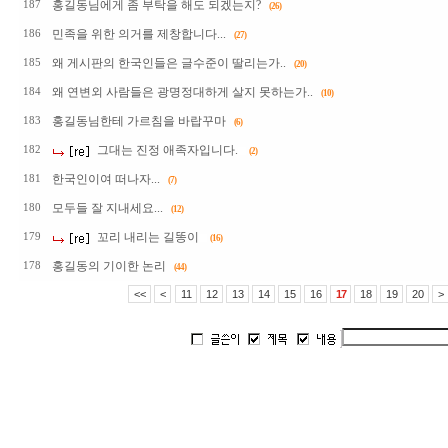
홍길동님에게 좀 부탁을 해도 되겠는지?
187
(26)
민족을 위한 의거를 제창합니다...
186
(27)
왜 게시판의 한국인들은 글수준이 딸리는가..
185
(20)
왜 연변외 사람들은 광명정대하게 살지 못하는가..
184
(10)
홍길동님한테 가르침을 바랍꾸마
183
(6)
그대는 진정 애족자입니다.
182
(2)
한국인이여 떠나자...
181
(7)
모두들 잘 지내세요...
180
(12)
꼬리 내리는 길똥이
179
(16)
홍길동의 기이한 논리
178
(44)
<<
<
11
12
13
14
15
16
17
18
19
20
>