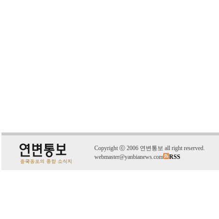
C
o
pyright
ⓒ
2006 연변통보 all right reserved.
webmaster@yanbianews.com
RSS