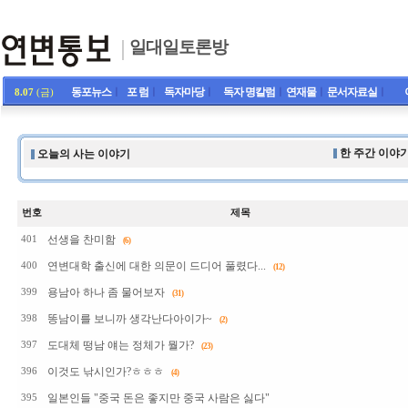
일대일토론방
동포뉴스
ㅣ
포 럼
ㅣ
독자마당
ㅣ
독자 명칼럼
ㅣ
연재물
ㅣ
문서자료실
ㅣ
8.07
(금)
한 주간 이야기
오늘의 사는 이야기
번호
제목
선생을 찬미함
401
(6)
연변대학 출신에 대한 의문이 드디어 풀렸다...
400
(12)
용남아 하나 좀 물어보자
399
(31)
똥남이를 보니까 생각난다아이가~
398
(2)
도대체 떵남 얘는 정체가 뭘가?
397
(23)
이것도 낚시인가?ㅎㅎㅎ
396
(4)
일본인들 "중국 돈은 좋지만 중국 사람은 싫다"
395