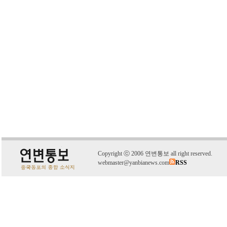
C
o
pyright
ⓒ
2006 연변통보 all right reserved.
webmaster@yanbianews.com
RSS