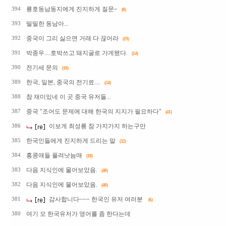
룡호동남동지에게 진지하게 질문~
394
(8)
띨띨한 동남아...
393
중국이 그리 싫으면 거래 다 끊어라
392
(19)
박종우....호박쓰고 돼지굴로 가게됐다.
391
(14)
전기세 문의
390
(10)
한국, 일본, 중국의 전기료....
389
(24)
참 재미있네 이 곳 중국 유저들...
388
중국 "조어도 문제에 대해 한국의 지지가 필요하다"
387
(41)
이보게 최성룡 참 가지가지 하는구만
386
한국인들에게 진지하게 드리는 말
385
(32)
홍콩애들 풀려낫늠매
384
(18)
다음 지식인에 물어보았음.
383
(40)
다음 지식인에 물어보았음.
382
(40)
감사합니다~~~ 한국인 유저 여러분
381
(6)
여기 모 한국유저가 영어를 좀 한다는데
380