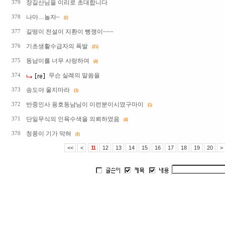
장길산님을 이리로 초대합니다
379
나마....놀자~
378
(1)
길떵이 전설이 지환이 뻥쟁이~~~
377
기초생활수급자의 폭발
376
(15)
동남이를 너무 사랑하여
375
(4)
무슨 실례의 말씀을
374
송도야 울지마라
373
(3)
반중인사 용호동남님이 이런분이시였구마이
372
(5)
단일무식의 인육수색을 의뢰하였음
371
(4)
청풍이 기가 막혀
370
(1)
<<
<
11
12
13
14
15
16
17
18
19
20
>