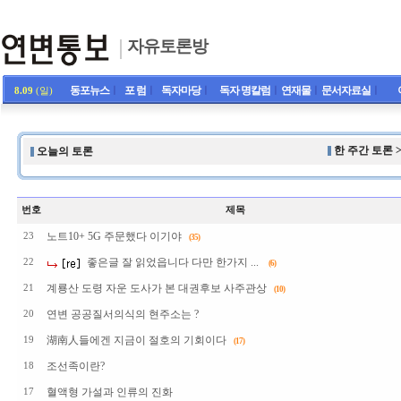
자유토론방
동포뉴스
ㅣ
포 럼
ㅣ
독자마당
ㅣ
독자 명칼럼
ㅣ
연재물
ㅣ
문서자료실
ㅣ
8.09
(일)
한 주간 토론 
오늘의 토론
번호
제목
노트10+ 5G 주문했다 이기야
23
(35)
좋은글 잘 읽었읍니다 다만 한가지 ...
22
(6)
계룡산 도령 자운 도사가 본 대권후보 사주관상
21
(10)
연변 공공질서의식의 현주소는 ?
20
湖南人들에겐 지금이 절호의 기회이다
19
(17)
조선족이란?
18
혈액형 가설과 인류의 진화
17