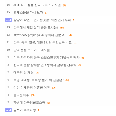
세계 최고 성능 한국 크루즈 미사일
16
(36)
연개소문을 다시 보자
15
(1)
방망이 깎던 노인- ‘존댓말’ 제안 건에 부쳐
한국에서 제일 살기 좋은 도시는?
13
(17)
http://www.people.go.kr/ 청화대 신문고 ...
12
(1)
한국, 중국, 일본, 대만 1인당 국민소득 비교
11
(11)
팝의 전설 스모키 노래모음
10
미국 과학자의 한국 스텔스전투기 개발능력 평가
9
(8)
한국의 전함 잠수함 건조능력과 잠수함 전투력
8
(8)
대륙의 신 패션
7
(10)
북경 여대생 `목욕탕 셀카`의 진실은?
6
(14)
삼성 이재용의 이혼한 이유
5
(19)
놀라운재주
4
(24)
70년대 한국영화포스터
3
(2)
글쓰기 주의사항