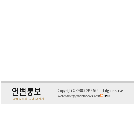
C
o
pyright
ⓒ
2006 연변통보 all right reserved.
webmaster@yanbianews.com
RSS