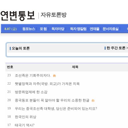
자유토론방
동포뉴스
ㅣ
포 럼
ㅣ
독자마당
ㅣ
독자 명칼럼
ㅣ
연재물
ㅣ
문서자료실
ㅣ
8.07
(금)
한 주간 토론 
오늘의 토론
번호
제목
조선족은 기회주의자다.
23
(8)
햇볕정책과 자주(국방. 외교)가 가져온 치욕
22
방문취업제에 한 소감
21
중국동포 분들이 꼭 알아야 할 우리의 소중한 한글
20
(1)
우리는 중국조선족 대학생, 당신은 준비되어 있는지요?
19
한국인의 위상
18
태극기 역사?
17