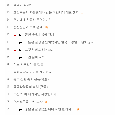
중국이 뭐냐?
16
조선족들의 자유왕래나 방문 취업제에 대한 생각
15
(2)
우리에게 한류란 무엇인가?
14
종전선언과 북핵 관계
13
(10)
종전선언과 북핵 관계
12
그들은 전쟁을 원치않지만 한국의 통일도 원치않죠
11
그것은 외로 해야죠...
10
그건 님의 자유
9
어느 서구인이 본 한글
8
쪽바리말 찌거기를 제거하자
7
중국 삼황 중의 신농(神農)
6
중국삼황중의 복희 (伏羲)
5
조선족, 이 세가지만 사랑합시다.
4
연개소문을 다시 보자
3
(1)
좋은글 잘 읽었읍니다 다만 한가지 ...
2
(6)