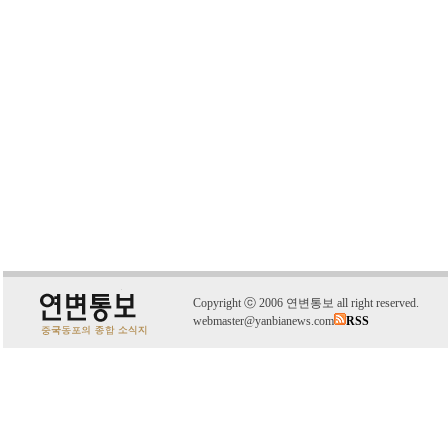
C
o
pyright
ⓒ
2006 연변통보 all right reserved.
webmaster@yanbianews.com
RSS