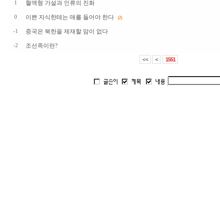
혈액형 가설과 인류의 진화
1
이쁜 자식한테는 매를 들어야 한다
0
(2)
중국은 북한을 제재할 맘이 없다
-1
조선족이란?
-2
<<
<
1551