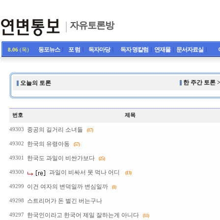
자유토론방
동포뉴스
ㅣ
포 럼
ㅣ
독자마당
ㅣ
독자 명칼럼
ㅣ
연재물
ㅣ
문서자료실
ㅣ
8.06
(목)
한 주간 토론 
오늘의 토론
번호
제목
중공의 길거리 소녀들
49303
(17)
한국의 유령아동
49302
(57)
한국도 과일이 비싼가보다
49301
(25)
과일이 비싸서 못 먹나 어디
49300
(13)
이건 여자의 변덕일까 변심일까
49299
(1)
스트리머가 돈 벌긴 버는구나
49298
한국인이라고 한국어 제일 잘하는게 아니다
49297
(11)