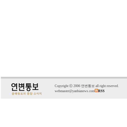
C
o
pyright
ⓒ
2006 연변통보 all right reserved.
webmaster@yanbianews.com
RSS