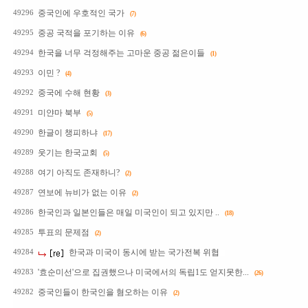
중국인에 우호적인 국가
49296
(7)
중공 국적을 포기하는 이유
49295
(6)
한국을 너무 걱정해주는 고마운 중공 젊은이들
49294
(1)
이민 ?
49293
(4)
중국에 수해 현황
49292
(3)
미얀마 북부
49291
(5)
한글이 챙피하냐
49290
(17)
웃기는 한국교회
49289
(5)
여기 아직도 존재하니?
49288
(2)
연보에 뉴비가 없는 이유
49287
(2)
한국인과 일본인들은 매일 미국인이 되고 있지만 ..
49286
(18)
투표의 문제점
49285
(2)
한국과 미국이 동시에 받는 국가전복 위협
49284
'효순미선'으로 집권했으나 미국에서의 독립1도 얻지못한...
49283
(26)
중국인들이 한국인을 혐오하는 이유
49282
(2)