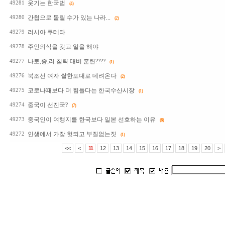
웃기는 한국법
49281
(4)
간첩으로 몰릴 수가 있는 나라...
49280
(2)
러시아 쿠테타
49279
주인의식을 갖고 일을 해야
49278
나토,중,러 침략 대비 훈련????
49277
(1)
북조선 여자 쌀한포대로 데려온다
49276
(2)
코로나때보다 더 힘들다는 한국수산시장
49275
(1)
중국이 선진국?
49274
(7)
중국인이 여행지를 한국보다 일본 선호하는 이유
49273
(8)
인생에서 가장 헛되고 부질없는짓
49272
(1)
<<
<
11
12
13
14
15
16
17
18
19
20
>