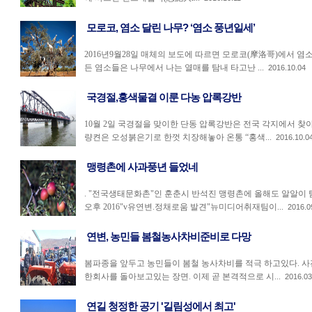
모로코, 염소 달린 나무? ‘염소 풍년일세’
2016년9월28일 매체의 보도에 따르면 모로코(摩洛哥)에서 염
든 염소들은 나무에서 나는 열매를 탐내 타고난 ...
2016.10.04
국경절,홍색물결 이룬 다농 압록강반
10월 2일 국경절을 맞이한 단동 압록강반은 전국 각지에서 찾
량켠은 오성붉은기로 한껏 치장해놓아 온통 “홍색...
2016.10.0
맹령촌에 사과풍년 들었네
. "전국생태문화촌"인 훈춘시 반석진 맹령촌에 올해도 알알이 
오후 2016"v유연변.정채로움 발견"뉴미디어취재팀이...
2016.0
연변, 농민들 봄철농사차비준비로 다망
봄파종을 앞두고 농민들이 봄철 농사차비를 적극 하고있다. 사
한회사를 돌아보고있는 장면. 이제 곧 본격적으로 시...
2016.03
연길 청정한 공기 '길림성에서 최고'