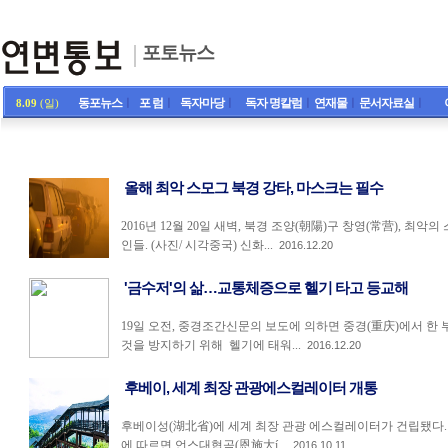
포토뉴스
동포뉴스
ㅣ
포 럼
ㅣ
독자마당
ㅣ
독자 명칼럼
ㅣ
연재물
ㅣ
문서자료실
ㅣ
8.09
(일)
올해 최악 스모그 북경 강타, 마스크는 필수
2016년 12월 20일 새벽, 북경 조양(朝陽)구 창영(常营), 최
인들. (사진/ 시각중국) 신화...
2016.12.20
'금수저'의 삶…교통체증으로 헬기 타고 등교해
19일 오전, 중경조간신문의 보도에 의하면 중경(重庆)에서 
것을 방지하기 위해 헬기에 태워...
2016.12.20
후베이, 세계 최장 관광에스컬레이터 개통
후베이성(湖北省)에 세계 최장 관광 에스컬레이터가 건립됐다.
에 따르면 언스대협곡(恩施大í...
2016.10.11