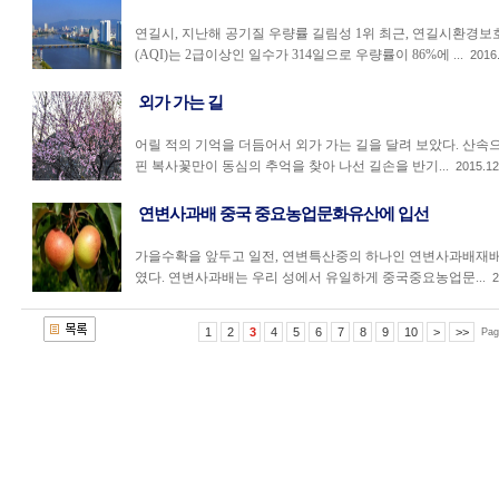
연길시, 지난해 공기질 우량률 길림성 1위 최근, 연길시환경
(AQI)는 2급이상인 일수가 314일으로 우량률이 86%에 ...
2016
외가 가는 길
어릴 적의 기억을 더듬어서 외가 가는 길을 달려 보았다. 산
핀 복사꽃만이 동심의 추억을 찾아 나선 길손을 반기...
2015.12
연변사과배 중국 중요농업문화유산에 입선
가을수확을 앞두고 일전, 연변특산중의 하나인 연변사과배재
였다. 연변사과배는 우리 성에서 유일하게 중국중요농업문...
2
1
2
3
4
5
6
7
8
9
10
>
>>
Pag