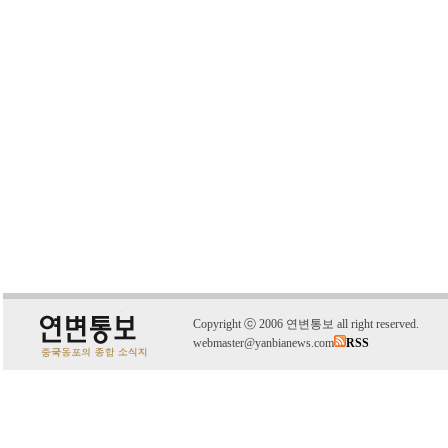
C
o
pyright
ⓒ
2006 연변통보 all right reserved.
webmaster@yanbianews.com
RSS