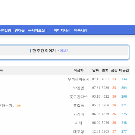
 명칼럼
ㅣ
연재물
ㅣ
문서자료실
ㅣ
이미지세상
ㅣ
벼룩시장
한 주간 이야기 >
더보기
목
작성자
날짜
조회
공감
비공감
무끼셍끼짠지
07.15
4551
33
134
박경범
07.31
5236
35
364
웃고간다^^
03.18
4522
36
206
하는가..
홍길동
05.02
5266
36
271
(10)
가리마
06.08
4879
36
225
서해
06.09
5026
36
248
대조영
12.31
5905
37
277