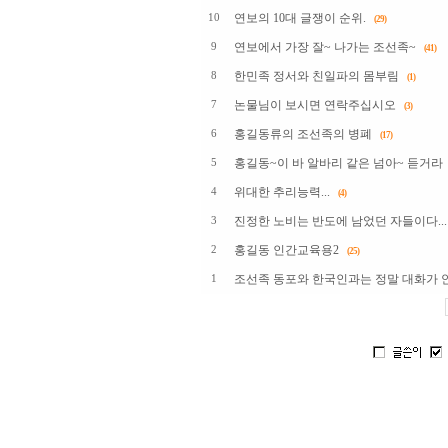
연보의 10대 글쟁이 순위.
10
(29)
연보에서 가장 잘~ 나가는 조선족~
9
(41)
한민족 정서와 친일파의 몸부림
8
(1)
논물님이 보시면 연락주십시오
7
(3)
홍길동류의 조선족의 병폐
6
(17)
홍길동~이 바 알바리 같은 넘아~ 듣거라
5
위대한 추리능력...
4
(4)
진정한 노비는 반도에 남었던 자들이다...
3
홍길동 인간교육용2
2
(25)
조선족 동포와 한국인과는 정말 대화가 
1