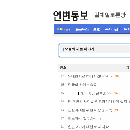
일대일토론방
동포뉴스
ㅣ
포 럼
ㅣ
독자마당
ㅣ
독자
8.07
(금)
오늘의 사는 이야기
번호
제
위대한시르 하나지였다카이~
17
(45)
한국의 하체노출증
16
한국중딩 글수준 ^^
15
(20)
왜 연변외 사람들은 광명정대하게 살지 못
14
찬란미래를 위한 대장균 교육
13
(19)
하노이~.. 일루와~..
12
(9)
환단고기에 대한 여러 시각
11