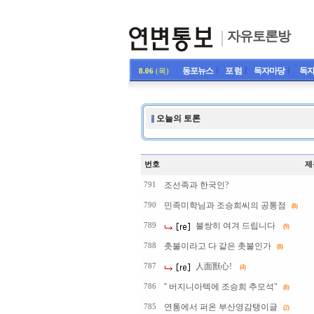
자유토론방
동포뉴스
ㅣ
포 럼
ㅣ
독자마당
ㅣ
독자
8.06
(목)
오늘의 토론
번호
제
조선족과 한국인?
791
민족미학님과 조승희씨의 공통점
790
(8)
불쌍히 여겨 드립니다
789
(9)
촛불이라고 다 같은 촛불인가
788
(8)
人面獸心!
787
(4)
'' 버지니아텍에 조승희 추모석"
786
(8)
연통에서 퍼온 부산영감탱이글
785
(2)