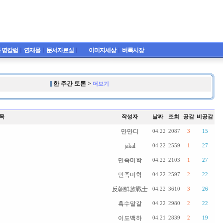
 명칼럼
ㅣ
연재물
ㅣ
문서자료실
ㅣ
이미지세상
ㅣ
벼룩시장
한 주간 토론 >
더보기
목
작성자
날짜
조회
공감
비공감
만만디
04.22
2087
3
15
jakal
04.22
2559
1
27
민족미학
04.22
2103
1
27
민족미학
04.22
2597
2
22
反朝鮮族戰士
04.22
3610
3
26
흑수말갈
04.22
2980
2
22
이도백하
04.21
2839
2
19