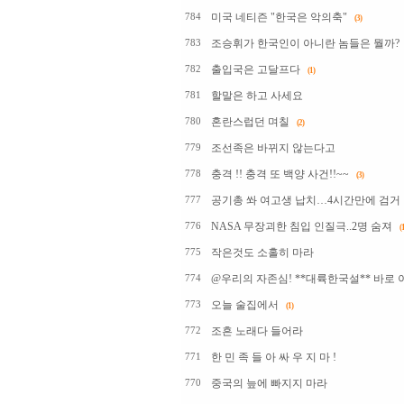
미국 네티즌 "한국은 악의축"
784
(3)
조승휘가 한국인이 아니란 놈들은 뭘까?
783
출입국은 고달프다
782
(1)
할말은 하고 사세요
781
혼란스럽던 며칠
780
(2)
조선족은 바뀌지 않는다고
779
충격 !! 충격 또 백양 사건!!~~
778
(3)
공기총 쏴 여고생 납치…4시간만에 검거
777
NASA 무장괴한 침입 인질극..2명 숨져
776
(1
작은것도 소홀히 마라
775
@우리의 자존심! **대륙한국설** 바로 
774
오늘 술집에서
773
(1)
조흔 노래다 들어라
772
한 민 족 들 아 싸 우 지 마 !
771
중국의 늪에 빠지지 마라
770