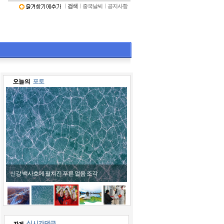
ㅣ
검색
ㅣ
중국날씨
ㅣ
공지사항
신강 백사호에 펼쳐진 푸른 얼음 조각