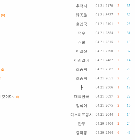
추적자
04.21
2179
2
35
韓民族
04.21
3627
2
30
(12)
출입국
04.21
2401
2
26
덕수
04.21
2354
2
31
개뿔
04.21
2515
2
19
이얼산
04.21
2290
2
37
이런일이
04.21
2482
2
14
조승휘
04.21
2587
1
29
(2)
조승휘
04.21
2651
2
23
)
┡
04.21
2306
1
19
이것이다.
대륙한국
04.21
3097
2
22
(3)
정식이
04.21
2075
2
16
디스이즈꽁치
04.21
2044
1
14
만두
04.20
3404
2
24
중국통
04.20
2564
6
43