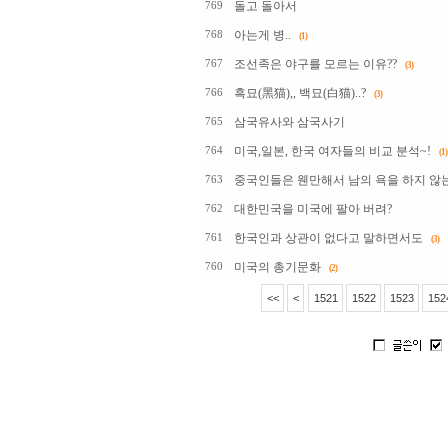
돌고 돌아서
769
아는게 병..
768
(1)
조선족은 야구를 모르는 이유??
767
(3)
흑묘(黑猫),, 백묘(白猫)..?
766
(3)
삼국유사와 삼국사기
765
미국,일본, 한국 여자들의 비교 분석~!
764
(1)
중국인들은 웬만해서 남의 욕을 하지 않는
763
대한민국을 미국에 팔아 버려?
762
한국인과 상관이 없다고 말하면서도
761
(3)
미국의 총기문화
760
(2)
<<
<
1521
1522
1523
152