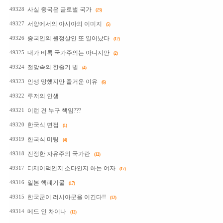
사실 중국은 글로벌 국가
49328
(23)
서양에서의 아시아의 이미지
49327
(5)
중국인의 원정살인 또 일어났다
49326
(12)
내가 비록 국가주의는 아니지만
49325
(2)
절망속의 한줄기 빛
49324
(4)
인생 망했지만 즐거운 이유
49323
(6)
루저의 인생
49322
이런 건 누구 책임???
49321
한국식 면접
49320
(1)
한국식 미팅
49319
(4)
진정한 자유주의 국가란
49318
(12)
디제이덕인지 소다인지 하는 여자
49317
(17)
일본 핵폐기물
49316
(17)
한국군이 러시아군을 이긴다!!
49315
(12)
메드 인 차이나
49314
(12)