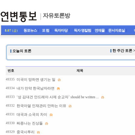
자유토론방
동포뉴스
ㅣ
포 럼
ㅣ
독자마당
ㅣ
독자 명칼럼
ㅣ
연재물
ㅣ
문서자료실
ㅣ
8.07
(금)
한 주간 토론 
오늘의 토론
번호
제목
미국이 망하면 생기는 일
49335
(2)
내가 만약 한국남자라면
49334
(9)
‘성 김대건 안드레아 사제 순교자’ should be written ...
49333
(3)
한국아덜 인재관리 안하는 이유
49332
(2)
대국과 소국의 차이
49331
(5)
짜증나는 진상들
49330
(3)
중국사투리
49329
(1)