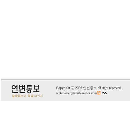
C
o
pyright
ⓒ
2006 연변통보 all right reserved.
webmaster@yanbianews.com
RSS