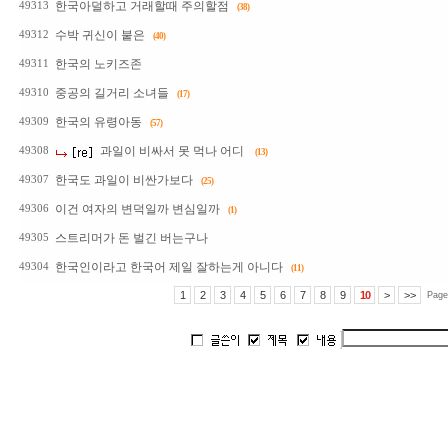
한국아덜하고 거래할때 주의할점
49313
(38)
수박 귀신이 붙은
49312
(40)
한국의 노키즈존
49311
중공의 길거리 소녀들
49310
(17)
한국의 유령아동
49309
(57)
과일이 비싸서 못 먹나 어디
49308
(13)
한국도 과일이 비싼가보다
49307
(25)
이건 여자의 변덕일까 변심일까
49306
(1)
스트리머가 돈 벌긴 버는구나
49305
한국인이라고 한국어 제일 잘하는게 아니다
49304
(11)
1
2
3
4
5
6
7
8
9
10
>
>>
Page