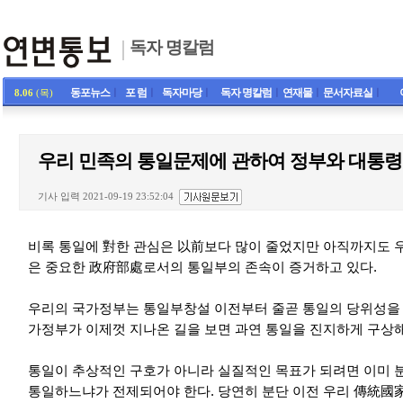
독자 명칼럼
동포뉴스
ㅣ
포 럼
ㅣ
독자마당
ㅣ
독자 명칼럼
ㅣ
연재물
ㅣ
문서자료실
ㅣ
8.06
(목)
우리 민족의 통일문제에 관하여 정부와 대통
기사 입력 2021-09-19 23:52:04
비록 통일에 對한 관심은 以前보다 많이 줄었지만 아직까지도 
은 중요한 政府部處로서의 통일부의 존속이 증거하고 있다.
우리의 국가정부는 통일부창설 이전부터 줄곧 통일의 당위성을 
가정부가 이제껏 지나온 길을 보면 과연 통일을 진지하게 구상해
통일이 추상적인 구호가 아니라 실질적인 목표가 되려면 이미 
통일하느냐가 전제되어야 한다. 당연히 분단 이전 우리 傳統國