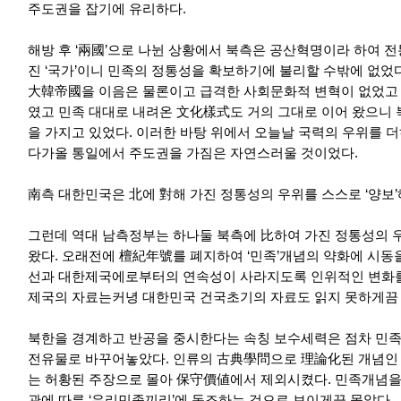
주도권을 잡기에 유리하다.
해방 후 ‘兩國’으로 나뉜 상황에서 북측은 공산혁명이라 하여 
진 ‘국가’이니 민족의 정통성을 확보하기에 불리할 수밖에 없었다
大韓帝國을 이음은 물론이고 급격한 사회문화적 변혁이 없었고
였고 민족 대대로 내려온 文化樣式도 거의 그대로 이어 왔으니
을 가지고 있었다. 이러한 바탕 위에서 오늘날 국력의 우위를 
다가올 통일에서 주도권을 가짐은 자연스러울 것이었다.
南측 대한민국은 北에 對해 가진 정통성의 우위를 스스로 ‘양보
그런데 역대 남측정부는 하나둘 북측에 比하여 가진 정통성의 우
왔다. 오래전에 檀紀年號를 폐지하여 ‘민족’개념의 약화에 시동
선과 대한제국에로부터의 연속성이 사라지도록 인위적인 변화를
제국의 자료는커녕 대한민국 건국초기의 자료도 읽지 못하게끔
북한을 경계하고 반공을 중시한다는 속칭 보수세력은 점차 민
전유물로 바꾸어놓았다. 인류의 古典學問으로 理論化된 개념인
는 허황된 주장으로 몰아 保守價値에서 제외시켰다. 민족개념을
관에 따른 ‘우리민족끼리’에 동조하는 것으로 보이게끔 몰았다.