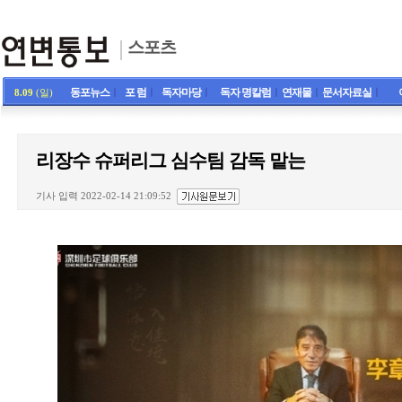
스포츠
동포뉴스
ㅣ
포 럼
ㅣ
독자마당
ㅣ
독자 명칼럼
ㅣ
연재물
ㅣ
문서자료실
ㅣ
8.09
(일)
리장수 슈퍼리그 심수팀 감독 맡는
기사 입력 2022-02-14 21:09:52