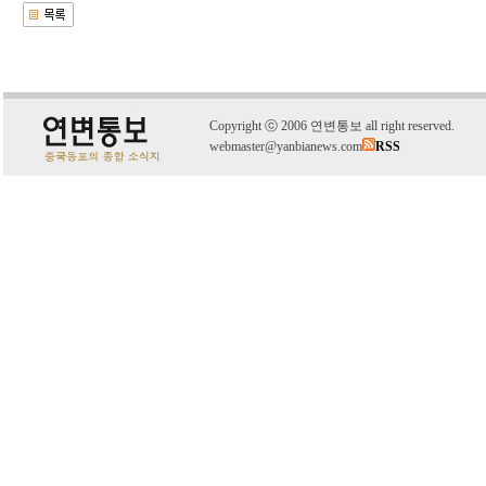
C
o
pyright
ⓒ
2006 연변통보 all right reserved.
webmaster@yanbianews.com
RSS