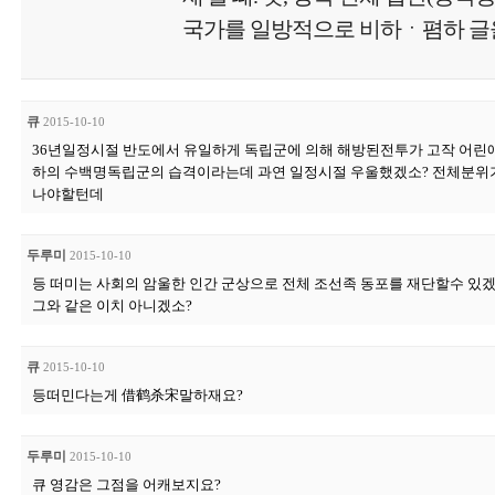
국가를 일방적으로 비하ㆍ폄하 글을
큐
2015-10-10
36년일정시절 반도에서 유일하게 독립군에 의해 해방된전투가 고작 어
하의 수백명독립군의 습격이라는데 과연 일정시절 우울했겠소? 전체분위기
나야할턴데
두루미
2015-10-10
등 떠미는 사회의 암울한 인간 군상으로 전체 조선족 동포를 재단할수 있겠
그와 같은 이치 아니겠소?
큐
2015-10-10
등떠민다는게 借鹤杀宋말하재요?
두루미
2015-10-10
큐 영감은 그점을 어캐보지요?