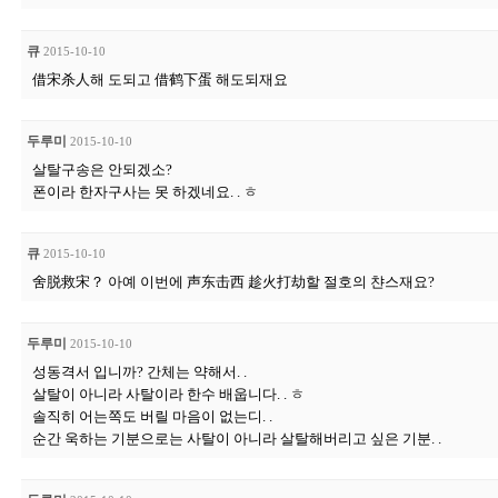
큐
2015-10-10
借宋杀人해 도되고 借鹤下蛋 해도되재요
두루미
2015-10-10
살탈구송은 안되겠소?
폰이라 한자구사는 못 하겠네요. . ㅎ
큐
2015-10-10
舍脱救宋？ 아예 이번에 声东击西 趁火打劫할 절호의 챤스재요?
두루미
2015-10-10
성동격서 입니까? 간체는 약해서. .
살탈이 아니라 사탈이라 한수 배웁니다. . ㅎ
솔직히 어는쪽도 버릴 마음이 없는디. .
순간 욱하는 기분으로는 사탈이 아니라 살탈해버리고 싶은 기분. .