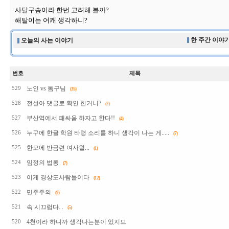
사탈구송이라 한번 고려해 볼까?
해탈이는 어캐 생각하니?
한 주간 이야기
오늘의 사는 이야기
번호
제목
노인 vs 돔구님
529
(35)
전설아 댓글로 확인 한거니?
528
(2)
부산역에서 패싸움 하자고 한다!!
527
(4)
누구에 한글 학원 타령 소리를 하니 생각이 나는 게.....
526
(7)
한모에 반금련 여사왈...
525
(1)
임정의 법통
524
(7)
이게 경상도사람들이다
523
(12)
민주주의
522
(9)
속 시끄럽다. .
521
(5)
4천이라 하니까 생각나는분이 있지므
520