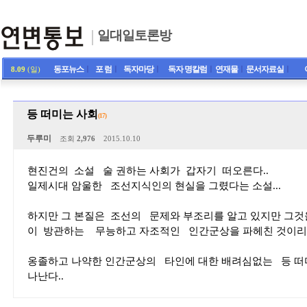
일대일토론방
동포뉴스
ㅣ
포 럼
ㅣ
독자마당
ㅣ
독자 명칼럼
ㅣ
연재물
ㅣ
문서자료실
ㅣ
8.09
(일)
등 떠미는 사회
(17)
두루미
조회
2,976
2015.10.10
현진건의 소설 술 권하는 사회가 갑자기 떠오른다..
일제시대 암울한 조선지식인의 현실을 그렸다는 소설...
하지만 그 본질은 조선의 문제와 부조리를 알고 있지만 그것
이 방관하는 무능하고 자조적인 인간군상을 파헤친 것이리라
옹졸하고 나약한 인간군상의 타인에 대한 배려심없는 등 떠미
나난다..