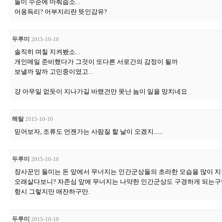
둘미 수준에 마춰줍소. .
어옹득리? 어부지리란 뜻인감유?
두루미
2015-10-10
솔직히 며칠 지켜봤소. .
개인메일 준비했다가 그것이 또다른 서로간의 감정이 될까
보낼까 말까 고민중이였고. .
걍 아무일 없듯이 지나가길 바랬건만 못난 놈이 일을 망치네요
해탈
2015-10-10
믿어보자, 조류도 언젠가는 사람질 할 날이 오겠지......
두루미
2015-10-10
장사꾼인 둘미는 돈 앞에서 무너지는 인간군상들의 초라한 모습을 많이 지켜봤
오래살다보니? 자존심 앞에 무너지는 나약한 인간군상도 구경하게 되는구만.
항시 그렇지만 애잔하구만.
두루미
2015-10-10