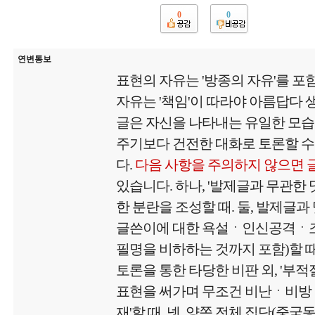
0
0
연변통보
표현의 자유는 '방종의 자유'를 포
자유는 '책임'이 따라야 아름답다
글은 자신을 나타내는 유일한 모
주기보다 건전한 대화로 토론할 수
다.
다음 사항을 주의하지 않으면 
있습니다. 하나, '발제글과 무관한
한 분란을 조성할 때. 둘, 발제글과
글쓴이에 대한 욕설ㆍ인신공격ㆍ
필명을 비하하는 것까지 포함)할 때.
토론을 통한 타당한 비판 외, '부
표현을 써가며 무조건 비난ㆍ비방
재'할 때. 넷, 양쪽 전체 집단(중국