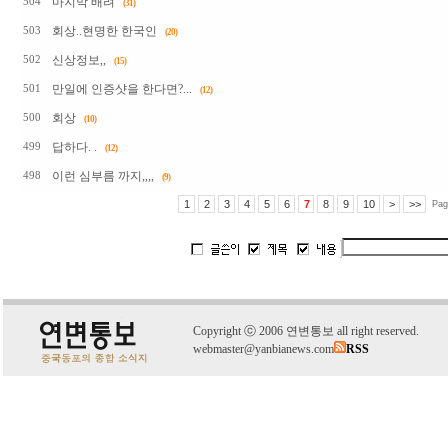
마지막 배려
504
(31)
회상..현명한 한국인
503
(20)
신상정보,,
502
(15)
만일에 인증샷을 한다면?...
501
(12)
회상
500
(10)
답하다. .
499
(12)
이런 심부름 까지,,,,
498
(9)
1
2
3
4
5
6
7
8
9
10
>
>>
Pag
C
o
pyright
ⓒ
2006 연변통보 all right reserved.
webmaster@yanbianews.com
RSS