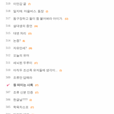
이만갑 끝
519
(7)
일지매. 마을버스. 돔장
518
(2)
돔구장하고 둘미 함 붙어봐라 아이가.
517
(12)
설대생의 증언
516
(14)
대변 처리
515
(13)
논증?
514
(6)
자유만세?
513
(18)
오늘의 유머
512
세뇌된 두루미
511
(17)
아직두 조선족 유저들에 생각이...
510
(5)
조류만 답해라
509
등 떠미는 사회
(17)
조류 신분 인증
507
(17)
한글날????
506
(2)
학육차소포
505
(17)