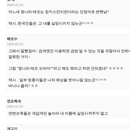
2009-02-03
어느새 청나라 태조는 칭키스칸이란다라는 단정어로 변햇남?
역시..한국인들은..고 내를 실망시키지 않는군^^ㅋㅋ
해모수
2009-02-03
그래서 말했잖아~ 검색엔진 이용하면 금방 알 수 있는 것을 귀찮아서 안하
잘못한 거지~
그럼 "청나라 태조 오바마?"라고 해도 뭐라고 하면 안되겠네? ㅎㅎㅎㅎ
역시... 일부 멍충이들은 나의 예상을 벗어나질 않는군^^ㅋㅋ
바나나 줄까? ㅎㅎ
연조족개
2009-02-03
연변조족들은 개답게만 놀아라 내 이름에 실망시켜주지 말고
개고기