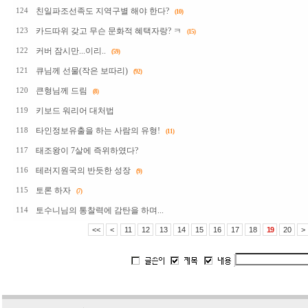
친일파조선족도 지역구별 해야 한다?
124
(10)
카드따위 갖고 무슨 문화적 혜택자랑? ㅋ
123
(15)
커버 잠시만...이리..
122
(59)
큐님께 선물(작은 보따리)
121
(92)
큰형님께 드림
120
(8)
키보드 워리어 대처법
119
타인정보유출을 하는 사람의 유형!
118
(11)
태조왕이 7살에 즉위하였다?
117
테러지원국의 반듯한 성장
116
(9)
토론 하자
115
(7)
토수니님의 통찰력에 감탄을 하며...
114
<<
<
11
12
13
14
15
16
17
18
19
20
>