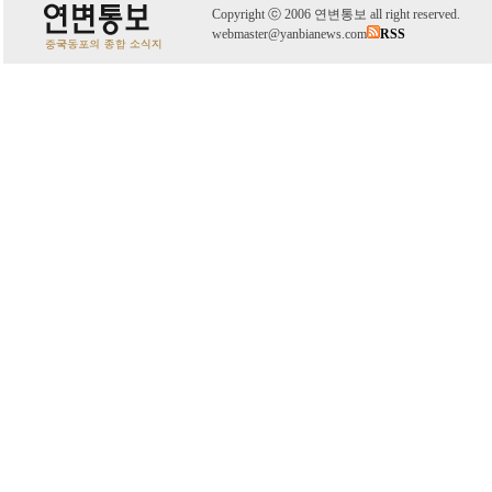
C
o
pyright
ⓒ
2006 연변통보 all right reserved.
webmaster@yanbianews.com
RSS