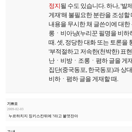
정지
될 수도 있습니다. 하나, '
게재'해 불필요한 분란을 조성할 때
내용을 무시한 채 글쓴이에 대
롱ㆍ비아냥(누리꾼 필명을 비하하
때. 셋, 정당한 대화 또는 토론을 
'부적절하고 저속한(천박한) 표현
난ㆍ비방ㆍ조롱ㆍ폄하 글을 게재'할
집단(중국동포, 한국동포)과 상
비하ㆍ폄하 글을 게재할 때.
기쁘오
2009-02-03
누르하치지 징키스칸뒤에 ?라고 붙엿잔아
고 내