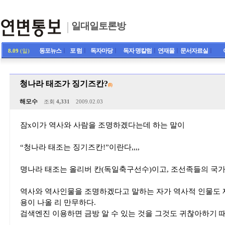
일대일토론방
동포뉴스
ㅣ
포 럼
ㅣ
독자마당
ㅣ
독자 명칼럼
ㅣ
연재물
ㅣ
문서자료실
ㅣ
8.09
(일)
청나라 태조가 징기즈칸?
(8)
해모수
조회
4,331
2009.02.03
잠x이가 역사와 사람을 조명하겠다는데 하는 말이
“청나라 태조는 징기즈칸!”이란다,,,,
명나라 태조는 올리버 칸(독일축구선수)이고, 조선족들의 국
역사와 역사인물을 조명하겠다고 말하는 자가 역사적 인물도 
용이 나올 리 만무하다.
검색엔진 이용하면 금방 알 수 있는 것을 그것도 귀찮아하기 때