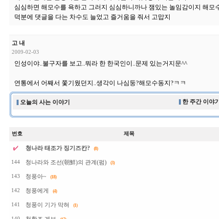
심심하면 해모수를 욕하고 그러지 심심하니까나 잼있는 놀임감이지 해모
덕분에 댓글을 다는 차수도 늘었고 즐거움을 줘서 고맙지
고 내
2009-02-03
인성이야..불구자를 보고..뭐라 한 한국인이..문제 있는거지문^^
연통에서 어째서 쫓기웠던지..생각이 나심둥?해모수동지?ㅋㅋ
한 주간 이야기
오늘의 사는 이야기
번호
제목
청나라 태조가 징기즈칸?
(8)
청나라와 조선(朝鮮)의 관계(펌)
144
(3)
청풍아~
143
(18)
청풍에게
142
(4)
청풍이 기가 막혀
141
(1)
140