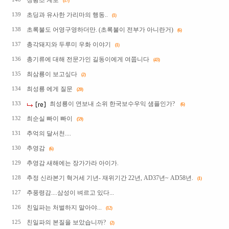
청황조 계보
(17)
초딩과 유사한 가리마의 행동..
139
(1)
초록불도 어영구영하더만. (초록불이 전부가 아니란거)
138
(6)
총각돼지와 두루미 우화 이야기
137
(1)
총기류에 대해 전문가인 길동이에게 여쭙니다
136
(43)
최삼룡이 보고싶다
135
(2)
최성룡 에게 질문
134
(20)
최성룡이 연보내 소위 한국보수우익 샘플인가?
133
(6)
최순실 빠이 빠이
132
(59)
추억의 달서천....
131
추영감
130
(6)
추영감 새해에는 장가가라 아이가.
129
추정 신라본기 혁거세 기년- 재위기간 22년, AD37년~ AD58년.
128
(1)
추풍령감....삼성이 벼르고 있다...
127
친일파는 처벌하지 말아야...
126
(12)
친일파의 본질을 보았습니까?
125
(2)