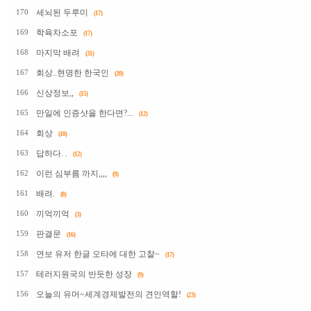
세뇌된 두루미
170
(17)
학육차소포
169
(17)
마지막 배려
168
(31)
회상..현명한 한국인
167
(20)
신상정보,,
166
(15)
만일에 인증샷을 한다면?...
165
(12)
회상
164
(10)
답하다. .
163
(12)
이런 심부름 까지,,,,
162
(9)
배려.
161
(8)
끼억끼억
160
(3)
판결문
159
(16)
연보 유저 한글 오타에 대한 고찰~
158
(17)
테러지원국의 반듯한 성장
157
(9)
오늘의 유머~세계경제발전의 견인역할!
156
(23)