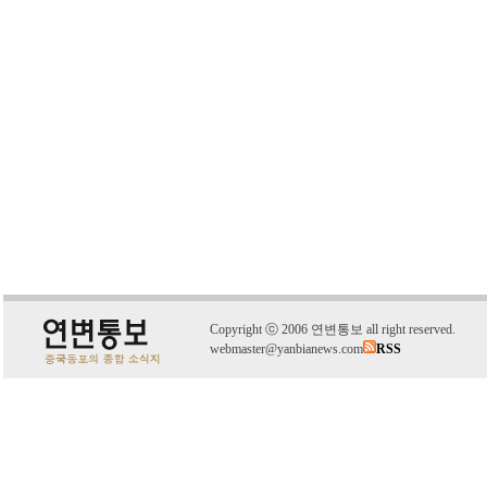
C
o
pyright
ⓒ
2006 연변통보 all right reserved.
webmaster@yanbianews.com
RSS