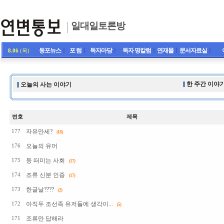
일대일토론방
동포뉴스
ㅣ
포 럼
ㅣ
독자마당
ㅣ
독자 명칼럼
ㅣ
연재물
ㅣ
문서자료실
ㅣ
8.06
(목)
한 주간 이야기
오늘의 사는 이야기
번호
제목
자유만세?
177
(18)
오늘의 유머
176
등 떠미는 사회
175
(17)
조류 신분 인증
174
(17)
한글날????
173
(2)
아직두 조선족 유저들에 생각이...
172
(5)
조류만 답해라
171