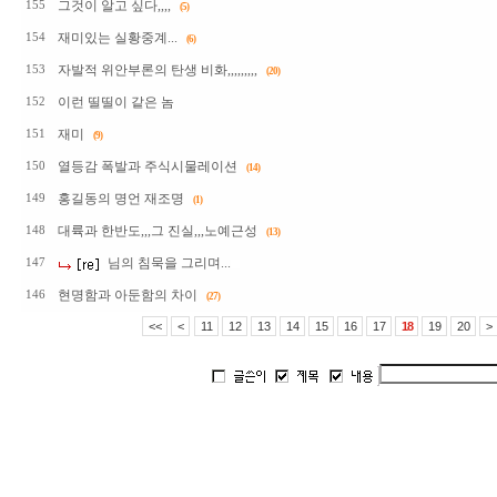
그것이 알고 싶다,,,,
155
(5)
재미있는 실황중계...
154
(6)
자발적 위안부론의 탄생 비화,,,,,,,,,
153
(20)
이런 띨띨이 같은 놈
152
재미
151
(9)
열등감 폭발과 주식시물레이션
150
(14)
홍길동의 명언 재조명
149
(1)
대륙과 한반도,,,그 진실,,,노예근성
148
(13)
님의 침묵을 그리며...
147
현명함과 아둔함의 차이
146
(27)
<<
<
11
12
13
14
15
16
17
18
19
20
>