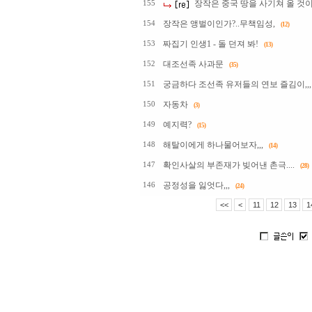
장작은 중국 땅을 사기쳐 올 것이
155
장작은 앵벌이인가?..무책임성,
154
(12)
짜집기 인생1 - 돌 던져 봐!
153
(13)
대조선족 사과문
152
(35)
궁금하다 조선족 유저들의 연보 즐김이,,,뭔
151
자동차
150
(3)
예지력?
149
(15)
해탈이에게 하나물어보자,,,
148
(14)
확인사살의 부존재가 빚어낸 촌극....
147
(28)
공정성을 잃엇다,,,
146
(24)
<<
<
11
12
13
1