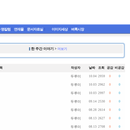
 명칼럼
ㅣ
연재물
ㅣ
문서자료실
ㅣ
이미지세상
ㅣ
벼룩시장
한 주간 이야기 >
더보기
목
작성자
날짜
조회
공감
비공감
두루미
10.04
2959
0
0
두루미
10.03
2962
0
0
두루미
10.03
2997
0
0
두루미
09.14
2530
0
0
두루미
08.28
2614
0
0
두루미
08.13
2627
0
0
두루미
08.13
2708
0
0