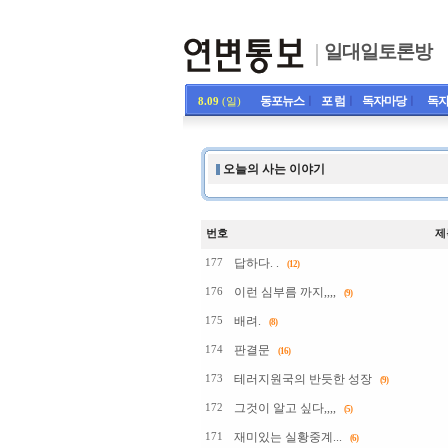
일대일토론방
동포뉴스
ㅣ
포 럼
ㅣ
독자마당
ㅣ
독자
8.09
(일)
오늘의 사는 이야기
번호
제
답하다. .
177
(12)
이런 심부름 까지,,,,
176
(9)
배려.
175
(8)
판결문
174
(16)
테러지원국의 반듯한 성장
173
(9)
그것이 알고 싶다,,,,
172
(5)
재미있는 실황중계...
171
(6)