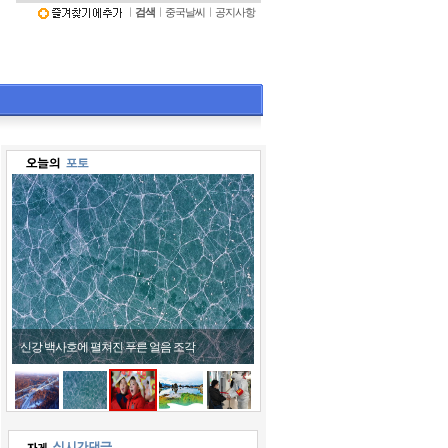
ㅣ
검색
ㅣ
중국날씨
ㅣ
공지사항
신강 백사호에 펼쳐진 푸른 얼음 조각