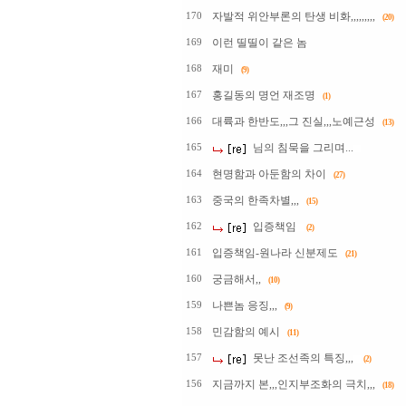
자발적 위안부론의 탄생 비화,,,,,,,,,
170
(20)
이런 띨띨이 같은 놈
169
재미
168
(9)
홍길동의 명언 재조명
167
(1)
대륙과 한반도,,,그 진실,,,노예근성
166
(13)
님의 침묵을 그리며...
165
현명함과 아둔함의 차이
164
(27)
중국의 한족차별,,,
163
(15)
입증책임
162
(2)
입증책임-원나라 신분제도
161
(21)
궁금해서,,
160
(10)
나쁜놈 응징,,,
159
(9)
민감함의 예시
158
(11)
못난 조선족의 특징,,,
157
(2)
지금까지 본,,,인지부조화의 극치,,,
156
(18)