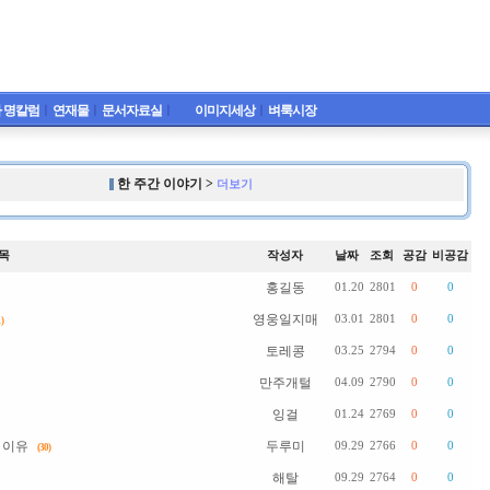
 명칼럼
ㅣ
연재물
ㅣ
문서자료실
ㅣ
이미지세상
ㅣ
벼룩시장
한 주간 이야기 >
더보기
목
작성자
날짜
조회
공감
비공감
홍길동
01.20
2801
0
0
영웅일지매
03.01
2801
0
0
)
토레콩
03.25
2794
0
0
만주개털
04.09
2790
0
0
잉걸
01.24
2769
0
0
 이유
두루미
09.29
2766
0
0
(30)
해탈
09.29
2764
0
0