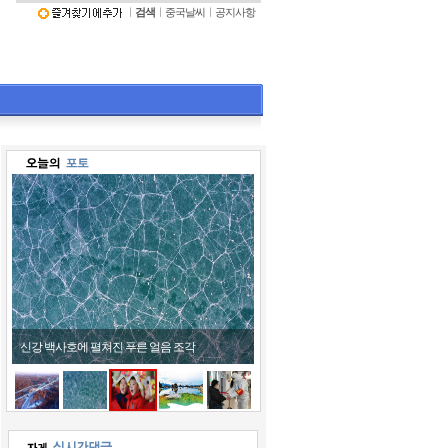
ㅣ
검색
ㅣ
중국날씨
ㅣ
공지사항
신강 백사호에 펼쳐진 푸른 얼음 조각