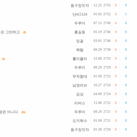
돔구장짓자
12.25
2755
0
0
단비1124
01.03
2752
0
1
두루미
07.15
2749
0
0
질은 그만하고
홍길동
01.19
2746
0
0
(8)
잉걸
03.01
2740
0
0
해탈
09.29
2738
0
0
롤리폴리
12.06
2733
0
0
(6)
두루미
09.29
2729
0
0
무적함대
01.09
2725
0
0
남경러브
10.27
2724
0
0
김성
04.09
2724
0
0
리버스
11.06
2722
0
0
자랑은 아니다
두루미
09.29
2721
0
0
(16)
도끼목수
01.09
2721
0
0
돔구장짓자
01.30
2720
0
0