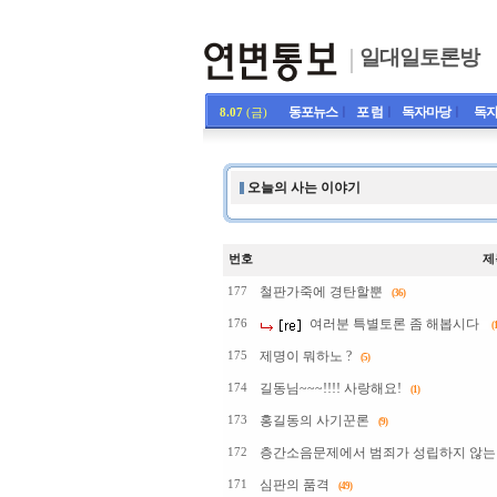
일대일토론방
동포뉴스
ㅣ
포 럼
ㅣ
독자마당
ㅣ
독자
8.07
(금)
오늘의 사는 이야기
번호
제
철판가죽에 경탄할뿐
177
(36)
여러분 특별토론 좀 해봅시다
176
(1
제명이 뭐하노 ?
175
(5)
길동님~~~!!!! 사랑해요!
174
(1)
홍길동의 사기꾼론
173
(9)
층간소음문제에서 범죄가 성립하지 않는
172
심판의 품격
171
(49)