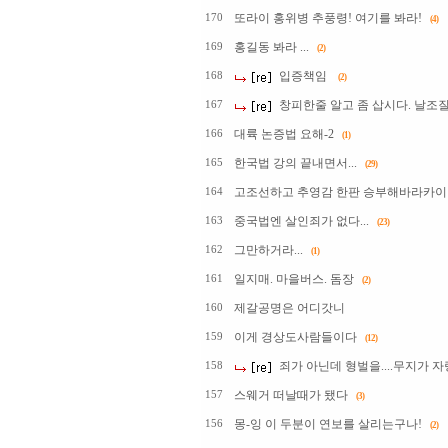
또라이 홍위병 추풍령! 여기를 봐라!
170
(4)
홍길동 봐라 ...
169
(2)
입증책임
168
(2)
창피한줄 알고 좀 삽시다. 날조
167
대륙 논증법 요해-2
166
(1)
한국법 강의 끝내면서...
165
(29)
고조선하고 추영감 한판 승부해바라카이
164
중국법엔 살인죄가 없다...
163
(23)
그만하거라...
162
(1)
일지매. 마을버스. 돔장
161
(2)
제갈공명은 어디갓니
160
이게 경상도사람들이다
159
(12)
죄가 아닌데 형벌을....무지가 
158
스웨거 떠날때가 됐다
157
(3)
몽-잉 이 두분이 연보를 살리는구나!
156
(2)