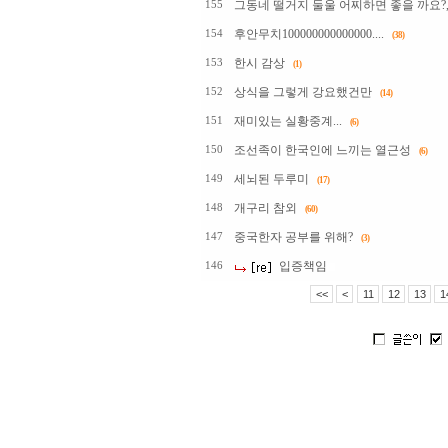
그동네 떨거지 둘울 어찌하면 좋을 까요?,
155
후안무치100000000000000....
154
(38)
한시 감상
153
(1)
상식을 그렇게 강요했건만
152
(14)
재미있는 실황중계...
151
(6)
조선족이 한국인에 느끼는 열근성
150
(6)
세뇌된 두루미
149
(17)
개구리 참외
148
(60)
중국한자 공부를 위해?
147
(3)
입증책임
146
<<
<
11
12
13
1