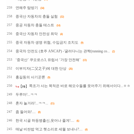
연해주 탐방기
259
(34)
중국산 자동차의 충돌 실험
258
(32)
중공 자동차 충돌 테스트
257
(14)
중국산 자동차 안전성 최악
256
(4)
중국 자동차 생명 위협, 수입금지 조치도
255
(9)
중국차 안전도 (호주 ANCAP) -'굴러다니는 관짝(running co...
254
(2)
‘중국산’ 쿠오로스3, 유럽서 ‘가장 안전해’
253
(13)
이부지자(二父之子)에 대한 단상
252
(26)
홍길동의 사기꾼론
251
(9)
쪽조가 사는 목적은 바로 해모수들를 웃어주기 위해서이다...ㅎㅎ
250
두루마!...ㅋㅋ
249
혼자 놀거라!...ㅋㅋ...
248
(15)
좀 들어와!....
247
(8)
한국 시골 하등병출신,웃어나 줄게!....
246
(6)
매날 비싼밥 먹고 헷소리로 세월 보내나?....
245
(4)