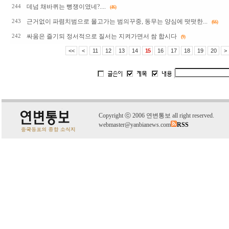
데넘 채바퀴는 뻥쟁이였네?....
244
(46)
근거없이 파렴치범으로 몰고가는 범의꾸중, 동무는 양심에 떳떳한...
243
(66)
싸움은 즐기되 정서적으로 질서는 지켜가면서 쌈 합시다
242
(9)
<<
<
11
12
13
14
15
16
17
18
19
20
>
C
o
pyright
ⓒ
2006 연변통보 all right reserved.
webmaster@yanbianews.com
RSS