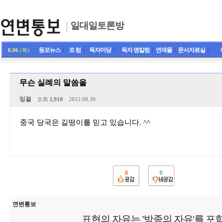
일대일토론방
동포뉴스
ㅣ
포 럼
ㅣ
독자마당
ㅣ
독자 명칼럼
ㅣ
연재물
ㅣ
문서자료실
ㅣ
8.06
(목)
무슨 실례의 말씀을
잉걸
조회
2,918
2012.08.30
중국 당국은 길떵이를 믿고 있습니다. ^^
0
0
연변통보
표현의 자유는 '방종의 자유'를 포