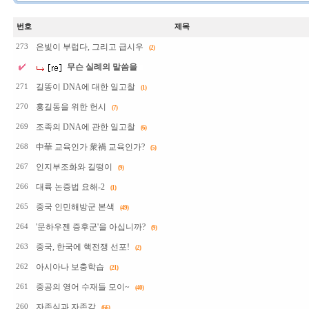
번호
제목
은빛이 부럽다, 그리고 급시우
273
(2)
무슨 실례의 말씀을
길똥이 DNA에 대한 일고찰
271
(1)
홍길동을 위한 헌시
270
(7)
조족의 DNA에 관한 일고찰
269
(6)
中華 교육인가 衆禍 교육인가?
268
(5)
인지부조화와 길떵이
267
(9)
대륙 논증법 요해-2
266
(1)
중국 인민해방군 본색
265
(49)
'문하우젠 증후군'을 아십니까?
264
(9)
중국, 한국에 핵전쟁 선포!
263
(2)
아시아나 보충학습
262
(21)
중공의 영어 수재들 모이~
261
(40)
자존심과 자존감
260
(66)