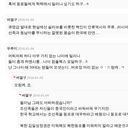
혹여 동료들에게 학력에서 밀리나 싶기도 하구...ㅎ
벼멸구
2016-01-04
큐영감 말대로 현실에선 슬라브를 비롯한 백인이 인류역사의 주류...러시
선족과 동남아를 무시하는 잘못된 풍습이 한국에 만연.....
두루미
2016-01-04
어찌저찌 하다 아무 가치 없는 나이에 밀리니
둘미 총객 하멘시롱....나이 컴플렉스 표달하구...ㅎ
난 그나이 때 50대는 받들어 모셧는디...버르장 머리 없는 ㅇㆍㄷ랑캐...ㅋ
벼멸구
2016-01-04
오랑케..죠..
벼멸구
2016-01-04
둘미님 그래도 어찌하겠습니까?
조선족들은 자신들이 중국인이라고 바득바득 우기지만.
한국 학교에서는 조선족을 동포로 대우하라고 배웠으니 동포로 대우
북한 김일성정권은 미워해도 북한동포를 미워하지 말라고 배운것과 같