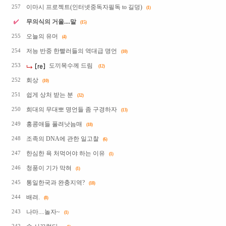
이마시 프로젝트(인터넷중독자필독 to 길덩)
257
(1)
무의식의 거울....말
(15)
오늘의 유머
255
(4)
저능 반중 한빨러들의 역대급 명언
254
(10)
도끼목수께 드림
253
(12)
회상
252
(10)
쉽게 상처 받는 분
251
(32)
희대의 무대뽀 명언들 좀 구경하자
250
(13)
홍콩애들 풀려낫늠매
249
(18)
조족의 DNA에 관한 일고찰
248
(6)
한심한 욕 처먹어야 하는 이유
247
(1)
청풍이 기가 막혀
246
(1)
통일한국과 완충지역?
245
(18)
배려.
244
(8)
나마....놀자~
243
(1)