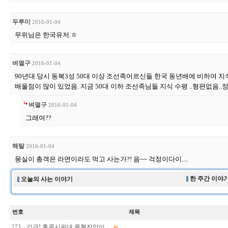
두루미
2016-01-04
무위님은 한국유저.ㅎ
벼멸구
2016-01-04
90년대 당시 동북3성 50대 이상 조선족어르신들 한국 동년배에 비하여 
배울점이 많이 있었음. 지금 50대 이하 조선족님들 지식 수평 ..형편없음..
벼멸구
2016-01-04
그래여??
해탈
2016-01-04
몽실이 총객은 라면이라도 먹고 사는가?! 음~~ 걱정이다이....
한 주간 이야기
오늘의 사는 이야기
번호
제목
긴급! 홍콩시위대 류혈진압이...
273
(6)