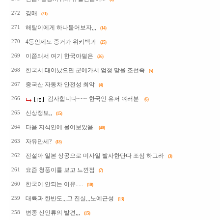
경매
272
(21)
해탈이에게 하나물어보자,,,
271
(14)
4등인제도 증거가 위키백과
270
(25)
이쯤돼서 여기 한국아덜은
269
(26)
한국서 태어났으면 군에가서 엄청 맞을 조선족
268
(5)
중국산 자동차 안전성 최악
267
(4)
감사합니다~~~ 한국인 유저 여러분
266
(6)
신상정보,,
265
(15)
다음 지식인에 물어보았음.
264
(40)
자유만세?
263
(18)
전설아 일본 상공으로 미사일 발사한단다 조심 하그라
262
(3)
요즘 청풍이를 보고 느낀점
261
(7)
한국이 안되는 이유.....
260
(10)
대륙과 한반도,,,그 진실,,,노예근성
259
(13)
변종 신인류의 발견,,,
258
(15)