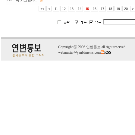
속 시끄럽다. .
242
(5)
<<
<
11
12
13
14
15
16
17
18
19
20
>
C
o
pyright
ⓒ
2006 연변통보 all right reserved.
webmaster@yanbianews.com
RSS