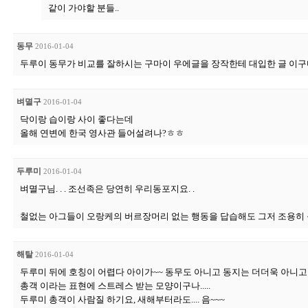
같이 가야할 분들..
동무
2016-01-04
두루이 동무가 비교를 잘하시는 구마이 우에글을 장작한테 대입한 글 이구마
벼멸구
2016-01-04
닥이랑 습이랑 사이 좋다는데
올해 연변에 한국 영사관 들어설려나?ㅎㅎ
두루미
2016-01-04
벼멸구님. . . 조선족은 당연히 우리동포지요. .
철없는 아그들이 오랑케의 버르장머리 없는 행동을 답습해도 그저 조용히 볼기
해탈
2016-01-04
두루미 뒤에 호칭이 어렵다 아이가~~ 동무도 아니고 동지는 더더욱 아니고.
총객 이라는 표현에 스트레스 받는 모양이구나.....
두루미 총객이 사람질 하기요, 새해부터라도.... 음~~~