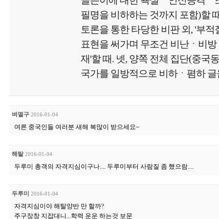
글쓴이에 대한 욕설ㆍ인신공격ㆍ
필명을 비하하는 것까지 포함)할 때.
토론을 통한 타당한 비판 외, '부
표현을 써가며 무조건 비난ㆍ비방
재'할 때. 넷, 양쪽 전체 집단(중국
국가를 일방적으로 비하ㆍ폄하 글을
벼멸구
2016-01-04
여른 중국인들 여러분 새해 복많이 받으세요~
해탈
2016-01-04
두루미 총객의 자격지심이구나.... 두루미부터 사람질 좀 했으람....
두루미
2016-01-04
자격지심이야 해탈양반 만 할까?
주구장창 지잡대니...학력 운운 하는것 보문