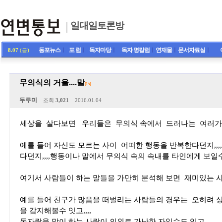
일대일토론방
동포뉴스
ㅣ
포 럼
ㅣ
독자마당
ㅣ
독자 명칼럼
ㅣ
연재물
ㅣ
문서자료실
ㅣ
8.07
(금)
무의식의 거울....말
(15)
두루미
조회
3,021
2016.01.04
세상을 살다보면 우리들은 무의식 속에서 드러나는 여러가지
예를 들어 자신도 모르는 사이 어떠한 행동을 반복한다던지,,,
다던지,,,,행동이나 말에서 무의식 속의 속내를 타인에게 보일수
여기서 사람들이 하는 말들을 가만히 분석해 보면 재미있는 사
예를 들어 친구가 많음을 떠벌리는 사람들의 경우는 오히려 상
을 감지해볼수 잇고,,,,
돈자랑을 많이 하는 사람이 의외로 가난한 자일수도 있고,,,