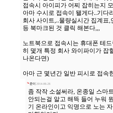
접속시 아이피가 어찌 잡히는지 모
아마 수시로 접속이 됄게다..기다리
회사 사이트,..물량실시간 집계표,연
등 북마크된 것 클릭 해본다,,,
노트북으로 접속시는 휴대폰 테드링
히 몇개 특정 회사 와이파이가 잡
나온다면)
아마 근 몇년간 일반 피시로 접속한
준이
2014-06-26
좀 작작 소설써라, 온종일 스마
안되는걸 알고 해뜩 들어 누워 뭔
기 온라인이고 익명으로 노는 