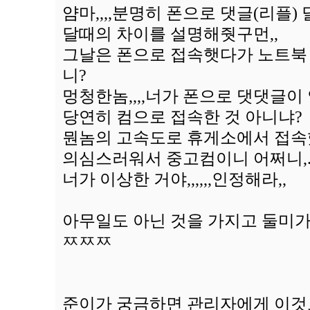
얌마,,,,분명히 폰으로 댓글(리플
달때의 차이를 설명해줫구먼,,
그날은 폰으로 접속햇다가 노트북 
니?
멍청한놈,,,,너가 폰으로 댓댓글이
당연히 컴으로 접속한 것 아니냐?
뭔놈의 고속도로 휴게소에서 접속했
의심스러워서 중고컴이니 어쩌니,.,
너가 이상한 거야,,,,,,인정해라,,
아무일도 아닌 것을 가지고 둘미가 
ㅉㅉㅉ
준이가 궁금하면 관리자에게 이것도