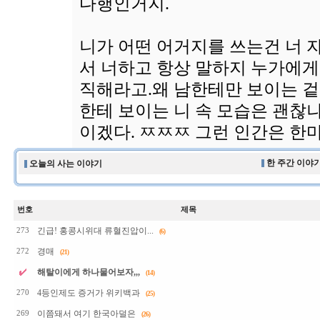
다행인거지.
니가 어떤 어거지를 쓰는건 너 
서 너하고 항상 말하지 누가에게
직해라고.왜 남한테만 보이는 
한테 보이는 니 속 모습은 괜찮
이겠다. ㅉㅉㅉ 그런 인간은 한
한 주간 이야기
오늘의 사는 이야기
번호
제목
긴급! 홍콩시위대 류혈진압이...
273
(6)
경매
272
(21)
해탈이에게 하나물어보자,,,
(14)
4등인제도 증거가 위키백과
270
(25)
이쯤돼서 여기 한국아덜은
269
(26)