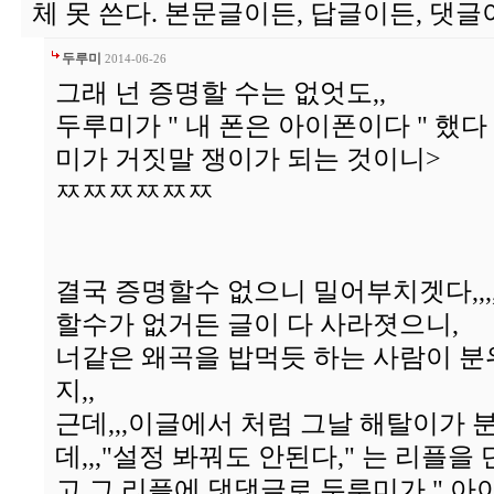
체 못 쓴다. 본문글이든, 답글이든, 댓글
두루미
2014-06-26
그래 넌 증명할 수는 없엇도,,
두루미가 " 내 폰은 아이폰이다 " 했다
미가 거짓말 쟁이가 되는 것이니>
ㅉㅉㅉㅉㅉㅉ
결국 증명할수 없으니 밀어부치겟다,,,,
할수가 없거든 글이 다 사라졋으니,
너같은 왜곡을 밥먹듯 하는 사람이 분
지,,
근데,,,이글에서 처럼 그날 해탈이가 
데,,,"설정 봐꿔도 안된다," 는 리플을
고 그 리플에 댓댓글로 두루미가 " 아