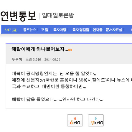
일대일토론방
동포뉴스
ㅣ
포 럼
ㅣ
독자마당
ㅣ
독자 명칼럼
ㅣ
연재물
ㅣ
문서자료실
ㅣ
8.07
(금)
해탈이에게 하나물어보자,,,
(14)
두루미
조회
3,046
2014.06.26
대북이 공식명칭인지는 난 오을 첨 알앗다,,
예전에 신문지상(국한문 혼용이나 병용시절에도)이나 뉴스에 
국과 수교하고 대만이란 통칭하더만,,,
해탈이 답을 들었으니,,,,,,,인사만 하고 나간다...
0
0