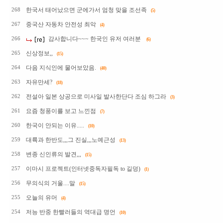
한국서 태어났으면 군에가서 엄청 맞을 조선족
268
(5)
중국산 자동차 안전성 최악
267
(4)
감사합니다~~~ 한국인 유저 여러분
266
(6)
신상정보,,
265
(15)
다음 지식인에 물어보았음.
264
(40)
자유만세?
263
(18)
전설아 일본 상공으로 미사일 발사한단다 조심 하그라
262
(3)
요즘 청풍이를 보고 느낀점
261
(7)
한국이 안되는 이유.....
260
(10)
대륙과 한반도,,,그 진실,,,노예근성
259
(13)
변종 신인류의 발견,,,
258
(15)
이마시 프로젝트(인터넷중독자필독 to 길덩)
257
(1)
무의식의 거울....말
256
(15)
오늘의 유머
255
(4)
저능 반중 한빨러들의 역대급 명언
254
(10)