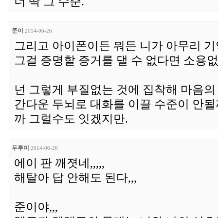
너 딱 그 수준.
준이
2014-06-26
그리고 아이폰이든 뭐든 니가 아무리 기
그걸 증명할 증거를 댈 수 없다면 소용
넌 그렇게 부질없는 것에 집착해 마음의
간다운 두뇌로 대화를 이끌 수준이 안될
까 그럴수도 잇겠지만.
두루미
2014-06-26
에이 판 깨졋네,,,,,
해탈아 답 안해도 된다,,,
준이야,,,