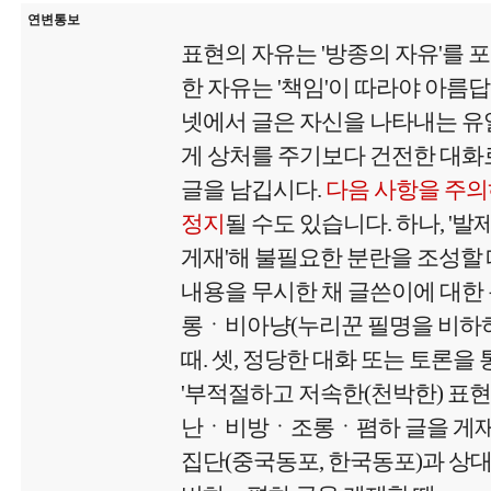
연변통보
표현의 자유는 '방종의 자유'를 
한 자유는 '책임'이 따라야 아름
넷에서 글은 자신을 나타내는 유
게 상처를 주기보다 건전한 대화로
글을 남깁시다.
다음 사항을 주의
정지
될 수도 있습니다. 하나, '
게재'해 불필요한 분란을 조성할 때
내용을 무시한 채 글쓴이에 대
롱ㆍ비아냥(누리꾼 필명을 비하하
때. 셋, 정당한 대화 또는 토론을 
'부적절하고 저속한(천박한) 표현
난ㆍ비방ㆍ조롱ㆍ폄하 글을 게재'할
집단(중국동포, 한국동포)과 상