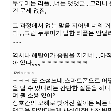
두루미는 리플,,,너는 댓댓글,,,그러니 
건 문제 없짐,
그 과정에서 없는 말을 지어낸 너의 
다,,,,그럼 두루미가 말한 리플은 안달
,,,,,,
역시나 해탈이가 중립을 지키네,,,,아
아 있다,,,,,,ㅋㅋㅋㅋㅋㅋㅋㅋ
준이
2014-06-26
ㅋㅋㅋ 또 소설쓰네.스마트폰으로 어떻
을 달 수 있냐라는 간단한 질문을 하
며 뭔 소용 있어?
상호간의 오해로 빗어진 일이든 뭐든
댓글을 달았다는게 사실이잖냐.참 변