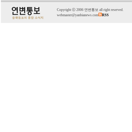
C
o
pyright
ⓒ
2006 연변통보 all right reserved.
webmaster@yanbianews.com
RSS