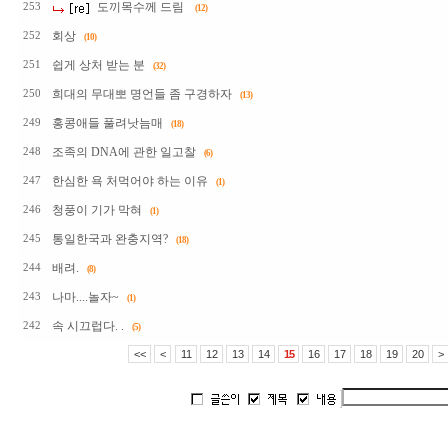
도끼목수께 드림
253
(12)
회상
252
(10)
쉽게 상처 받는 분
251
(32)
희대의 무대뽀 명언들 좀 구경하자
250
(13)
홍콩애들 풀려낫늠매
249
(18)
조족의 DNA에 관한 일고찰
248
(6)
한심한 욕 처먹어야 하는 이유
247
(1)
청풍이 기가 막혀
246
(1)
통일한국과 완충지역?
245
(18)
배려.
244
(8)
나마....놀자~
243
(1)
속 시끄럽다. .
242
(5)
<<
<
11
12
13
14
15
16
17
18
19
20
>