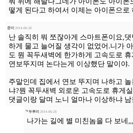
뭐 위에 해탈나그네가 아이폰도 아이폰
떻게 된다고 하여서 이제는 아이폰으로 
준이
2014-06-26
난 솔직히 뭐 쪼잖아게 스마트폰이요,
하게 물고 늘어질 생각이 없었어.니가 
도 뭔 꼭두새벽에 한가하게 고속도로 
연보뚜지며 논다는게 이상했단 말이야.
주말인데 집에서 연보 뚜지며 나하고 놀
냐?뭔 꼭두새벽 외로운 고속도로 휴게
댓글이랑 달며 노니 얼마나 이상하냐 남
두루미
2014-06-26
나가는 길에 별 미친놈을 다 보네,,