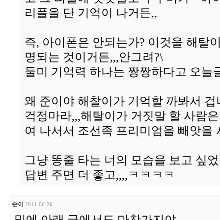
리플을 단 기억이 나거든,,
즉, 아이폰은 안되는가? 이것을 해탈
명되는 것이거든,,,안그려?\
둘미 기억력 하나는 짱짱하다고 오늘글
왜 준이야 해찰이가 기억할 까봐서 겁
걱정마라,,,해탈이가 거짓말 할 사람은
여 나서서 조선족 프리미엄을 빼앗을 사
그냥 똥줄 타는 너의 모습을 보고 싶었
답변 주면 더 좋고,,,,ㅋㅋㅋㅋ
준이
2014-06-26
밑에 아래 글에서도 마찬가지야.