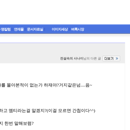
 명칼럼
ㅣ
연재물
ㅣ
문서자료실
ㅣ
이미지세상
ㅣ
벼룩시장
전설속의 사나이
님의 다른 글
를 몰아본적이 없는가 하재야?거지같은넘....음~
고 엠티라는걸 알겠지?(이걸 모르면 간첩이다^^)
지 한번 말해보렴?