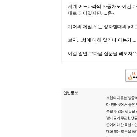
세계 어느나라의 자동차도 이건 다
대로 되어있지만.....음~
기어의 제일 위는 정차할때의 p이고
보자....차에 대해 알기나 아는가..
이걸 알면 그다음 질문을 해보자^^
18
연변통보
표현의 자유는 '방종의
다. 인터넷에서 글은
론할 수 있는 댓글을
'발제글과 무관한 댓글
쓴이에 대한 욕설ㆍ인
대화 또는 토론을 통한