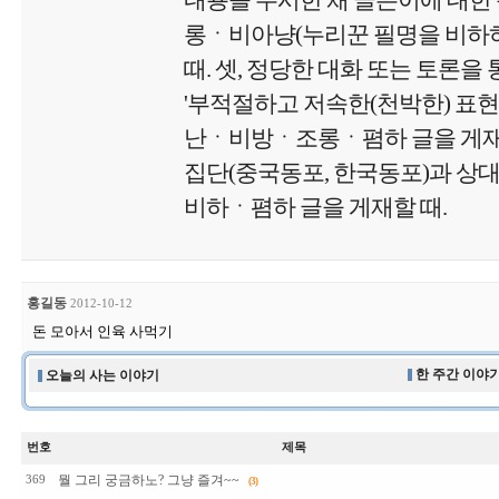
내용을 무시한 채 글쓴이에 대
롱ㆍ비아냥(누리꾼 필명을 비하하
때. 셋, 정당한 대화 또는 토론을 
'부적절하고 저속한(천박한) 표현
난ㆍ비방ㆍ조롱ㆍ폄하 글을 게재'할
집단(중국동포, 한국동포)과 상
비하ㆍ폄하 글을 게재할 때.
홍길동
2012-10-12
돈 모아서 인육 사먹기
한 주간 이야기
오늘의 사는 이야기
번호
제목
뭘 그리 궁금하노? 그냥 즐겨~~
369
(3)