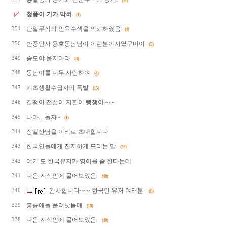
(41)
청풍이 기가 막혀
(1)
단일무식의 인육수색을 의뢰하였음
351
(4)
반중인사 용호동남님이 이런분이시였구마이
350
(5)
송도야 울지마라
349
(3)
동남이를 너무 사랑하여
348
(4)
기초생활수급자의 폭발
347
(15)
길떵이 전설이 지환이 뻥쟁이~~~
346
나마....놀자~
345
(1)
장길산님을 이리로 초대합니다
344
한국인들에게 진지하게 드리는 말
343
(32)
여기 모 한국유저가 영어를 좀 한다는데
342
다음 지식인에 물어보았음.
341
(40)
감사합니다~~~ 한국인 유저 여러분
340
(6)
홍콩애들 풀려낫늠매
339
(18)
다음 지식인에 물어보았음.
338
(40)