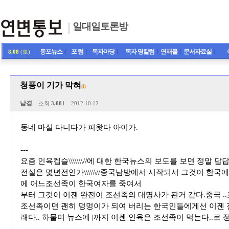
일대일토론방
동포뉴스
ㅣ
포 럼
ㅣ
독자마당
ㅣ
독자 명칼럼
ㅣ
연재물
ㅣ
문서자료실
ㅣ
8.08
(토)
청풍이 기가 막혀
(1)
남경
조회
3,001
2012.10.12
동네 마실 다니다가 퍼왓다 아이가.
---
요즘 인육켑슬\\\\\\\//에 대한 한국뉴스의 보도를 보면 정말 
전설은 몇년전인가\\\\\\//중국남방에서 시작되서 그것이 한국
에 어느조선족이 한국여자를 죽여서
부터 그것이 이젠 완전이 조선족의 대명사가 된거 같다.중국 ..
조선족이면 괜히 멍멍이가 되여 버리는 한국인들에게선 이젠 
래다.. 하물며 뉴스에 |까지 이젠 인육은 조선족이 먹는다..로 정의 