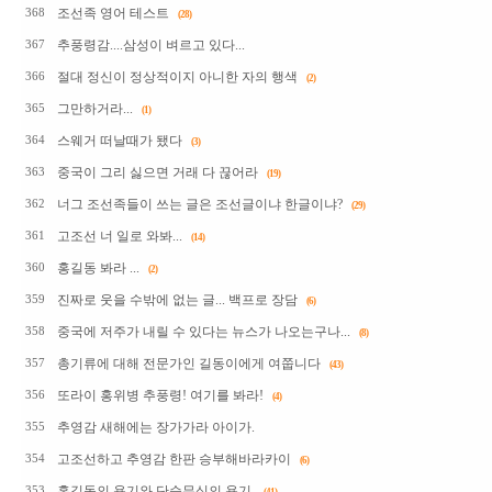
조선족 영어 테스트
368
(28)
추풍령감....삼성이 벼르고 있다...
367
절대 정신이 정상적이지 아니한 자의 행색
366
(2)
그만하거라...
365
(1)
스웨거 떠날때가 됐다
364
(3)
중국이 그리 싫으면 거래 다 끊어라
363
(19)
너그 조선족들이 쓰는 글은 조선글이냐 한글이냐?
362
(29)
고조선 너 일로 와봐...
361
(14)
홍길동 봐라 ...
360
(2)
진짜로 웃을 수밖에 없는 글... 백프로 장담
359
(6)
중국에 저주가 내릴 수 있다는 뉴스가 나오는구나...
358
(8)
총기류에 대해 전문가인 길동이에게 여쭙니다
357
(43)
또라이 홍위병 추풍령! 여기를 봐라!
356
(4)
추영감 새해에는 장가가라 아이가.
355
고조선하고 추영감 한판 승부해바라카이
354
(6)
홍길동의 용기와 단순무식의 용기.
353