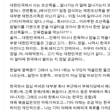
대한민국에서 사는 조선족들....잘나가는거 얼매 잘나가는지 
옆의(ㄴ연변통보_)에서인가?? 엄청 깝삭되는 재한조선족을 본거
대부분 재한조서족은 아닌거 같다... 아침 5시에 일어나서 가
(기타지역에도 많다..) 아님... 회사다니고... 이러루한 조선족들이
밥벌이를 기본으로 돈을 아글타글 모아서 중국가서 한번 잘살
조선족들이.... 인육켑슬을 먹는다??? \\
솔까.... 대한민국에서.....인육이 아니나 돈육하나 맘놓고 먹을
부분 대한민국인들은 그잘난 고기... 한다..정말.. 나역시 한국와서
아낀다고 하지만... 돈육.돼지고기 안먹어서... 아무리 아|껴도 소
정말..머..야채먹듯이... 고기 먹는 대한민국은 아닌거 같다... 
이 얼마에 한국에서 팔리는 지 정말 궁금하다...
한알에 몇백원?? 그래서 노가다 \\뛰는 누구던지 먹을만한 물
나오는데...알면서 모른척... 바보인지 아님 정말 바보인지 이해
한국와서 점심 저녁은 대부분 회사 부근에서 부페식당에서 해결
치류) 에..간혹 돈육(제육) 볶음이나..돈까스 등은 부페에서 쵝오 
아니지만..그래도 (나와 한회사 다니는 한국인 포함)꼭
제육 볶음같은것만 까득가져오고...기타 야채는 조금 먹는 한국
하지만 개인적으로... 나는 기타 야체에 비례되게 육류를 가져