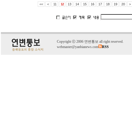
<<
<
11
12
13
14
15
16
17
18
19
20
>
C
o
pyright
ⓒ
2006 연변통보 all right reserved.
webmaster@yanbianews.com
RSS