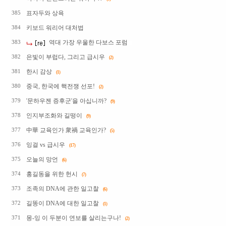
표자두와 상욕
385
키보드 워리어 대처법
384
역대 가장 우울한 다보스 포럼
383
은빛이 부럽다, 그리고 급시우
382
(2)
한시 감상
381
(1)
중국, 한국에 핵전쟁 선포!
380
(2)
'문하우젠 증후군'을 아십니까?
379
(9)
인지부조화와 길떵이
378
(9)
中華 교육인가 衆禍 교육인가?
377
(5)
잉걸 vs 급시우
376
(17)
오늘의 망언
375
(6)
홍길동을 위한 헌시
374
(7)
조족의 DNA에 관한 일고찰
373
(6)
길똥이 DNA에 대한 일고찰
372
(1)
몽-잉 이 두분이 연보를 살리는구나!
371
(2)