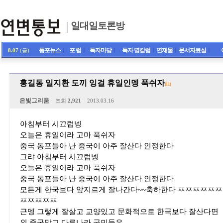
일대일토론방
동포뉴스
ㅣ
포 럼
ㅣ
독자마당
ㅣ
독자 명칼럼
ㅣ
연재물
ㅣ
문서자료실
ㅣ
8.07
(금)
홍길동 일지환 도끼 잉걸 휴일인뎅 푹쉬자
(11)
은빛그리움
조회
2,921
2013.03.16
아침부터 시끄럽넹
오늘은 휴일이라 고마 푹쉬자
중국 동포들아 난 중국이 아주 잘산다 인정한다
그랴 아침부터 시끄럽넹
오늘은 휴일이라 고마 푹쉬자
중국 동포들아 난 중국이 아주 잘산다 인정한다
모든게 한국보다 앞지르게 잘나간다~~축하한다 ㅉㅉㅉㅉ
ㅉㅉㅉㅉㅉ
근뎅 그렇게 잘살고 교양있고 문화적으로 한국보다 잘산다면
외 중국말고 다른나라 국민들은