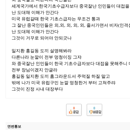
세계국가에서 한국기초수급자보다 중국잘난 인민들이 대접을
난 도대채 이해가 안간다
미국 유럽갈때 한국 기초스급자는 무조건 통과
그 잘난 중국인민들은 외,외, 외, 외, 외, 줄서가면서 비자(인
난 도대체 이해가 안간다
그것이 거꾸로 되어야 안되긋나
일지환 홍길동 도끼 설명해봐라
다른나라 눈깔이 전부 멍청이징 그쟈
와 중국잘난 인민들이 한국 기초수급자보다 대접을 못해주니 
전부 장님이겠지 안글라
홍길동 일지환 도끼 홈그라운드서 주먹질 하질 말고
밖에 나가 미국 유럽구민 눈깔 멍청한거 부터 고쳐주랴
그것이 진정 사내 대장부다
0
0
연변통보