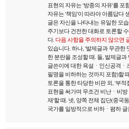
표현의 자유는 '방종의 자유'를 포
자유는 '책임'이 따라야 아름답다
글은 자신을 나타내는 유일한 모
주기보다 건전한 대화로 토론할 수
다.
다음 사항을 주의하지 않으면 
있습니다. 하나, '발제글과 무관한
한 분란을 조성할 때. 둘, 발제글과
글쓴이에 대한 욕설ㆍ인신공격ㆍ
필명을 비하하는 것까지 포함)할 때.
토론을 통한 타당한 비판 외, '부
표현을 써가며 무조건 비난ㆍ비방
재'할 때. 넷, 양쪽 전체 집단(중국
국가를 일방적으로 비하ㆍ폄하 글을