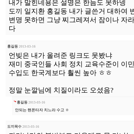
내가 말힌네용은 설명은 한늠도 못하넹
도끼 일지환 홍길동 내가 글쓴거 대하여 
변명 못하면 그냥 찌그레져서 잠이나 자라
다
홍길동
2013-03-16
언빚은 내가 올려준 링크도 못봤냐
재미 중국인들 사회 정치 교육수준이 이
수입도 한국계보다 훨씬 높아 ㅎㅎ
정말 눈깔님에 치질이라도 오셨음?
홍길동
2013-03-16
안되는 핸폰타자 치느라 수고 ㅎ
도끼목수
2013-03-16