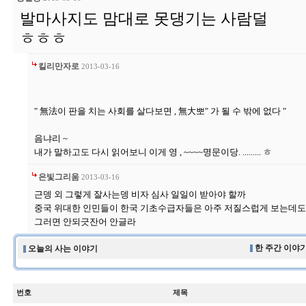
발마사지도 맘대로 못댕기는 사람덜
ㅎㅎㅎ
킬리만자로
2013-03-16
" 無法이 판을 치는 사회를 살다보면 , 無大뽀" 가 될 수 밖에 없다 "
음냐리 ~
내가 말하고도 다시 읽어보니 이게 영 , ~~~~명문이당. ......... ㅎ
은빛그리움
2013-03-16
근뎅 외 그렇게 잘사는뎅 비자 심사 일일이 받아야 할까
중국 위대한 인민들이 한국 기초수급자들은 아주 저질스럽게 보는데도
그러면 안되긋잔어 안글라
한 주간 이야기
오늘의 사는 이야기
번호
제목