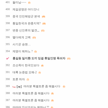
둘미님~~~
401
(1)
제갈공명은 어디갓니
400
중국 인민해방군 본색
399
(49)
통일한국과 완충지역?
398
(18)
변종 신인류의 발견,,,
397
(15)
멜다에게 고백
396
(13)
사기꾼 송맨....
395
제명이 뭐하노 ?
394
(5)
홍길동 일지환 도끼 잉걸 휴일인뎅 푹쉬자
(11)
조선족이 한국인보다
392
(4)
대륙 논증법 요해-2
391
(1)
토론 하자
390
(7)
여러분 특별토론 좀 해봅시다
389
(1)
여러분 특별토론 좀 해봅시다
388
(9)
여러분 특별토론 좀 해봅시다
387
(9)
야야야 인선프리는 뭐하냐 ??
386
(1)