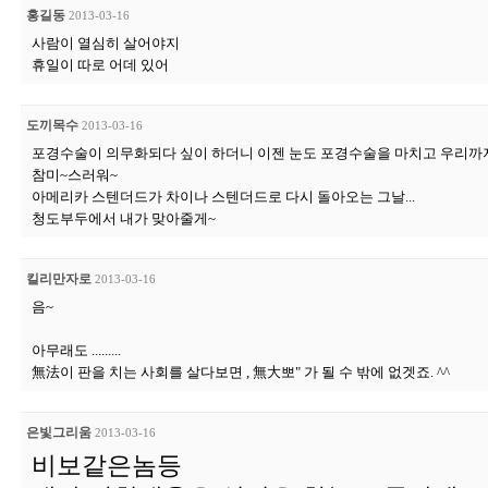
홍길동
2013-03-16
사람이 열심히 살어야지
휴일이 따로 어데 있어
도끼목수
2013-03-16
포경수술이 의무화되다 싶이 하더니 이젠 눈도 포경수술을 마치고 우리
참미~스러워~
아메리카 스텐더드가 차이나 스텐더드로 다시 돌아오는 그날...
청도부두에서 내가 맞아줄게~
킬리만자로
2013-03-16
음~
아무래도 .........
無法이 판을 치는 사회를 살다보면 , 無大뽀" 가 될 수 밖에 없겟죠. ^^
은빛그리움
2013-03-16
비보같은놈등