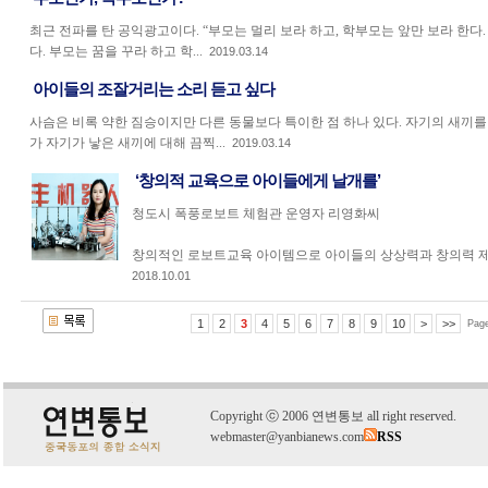
최근 전파를 탄 공익광고이다. “부모는 멀리 보라 하고, 학부모는 앞만 보라 한다
다. 부모는 꿈을 꾸라 하고 학...
2019.03.14
아이들의 조잘거리는 소리 듣고 싶다
사슴은 비록 약한 짐승이지만 다른 동물보다 특이한 점 하나 있다. 자기의 새끼를
가 자기가 낳은 새끼에 대해 끔찍...
2019.03.14
‘창의적 교육으로 아이들에게 날개를’
청도시 폭풍로보트 체험관 운영자 리영화씨
창의적인 로보트교육 아이템으로 아이들의 상상력과 창의력 제고에
2018.10.01
1
2
3
4
5
6
7
8
9
10
>
>>
Pag
C
o
pyright
ⓒ
2006 연변통보 all right reserved.
webmaster@yanbianews.com
RSS