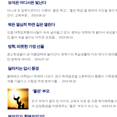
보석은 어디서든 빛난다
어느새 또 입학시즌이다. 이른바 ‘좋은 학교’, ‘좋은 학급’을 원하며 지인을 찾
인다. 교육부문...
2019.08.10
뭐든 열심히 하면 길은 열린다
요즘 대학입학통지서들이 속속 날아들고 있다. 원하는 대학에 척 붙어서 세상을 
안 들어 속을 끓이는 어두운 표정들...
2019.08.10
방학, 따뜻한 가정 선물
중소학생들이 곧 여름방학에 들어간다. 한학기의 학습생활에 지친 데다가 한여
만 방학에 대비하...
2019.07.19
달라지는 입시 풍경
올해에도 대학입시 취재에 나섰다. 공식 취재일정을 소화하면서 틈틈이 가족응
귀를 기울이고 시험장 주변 분위기를 ...
2019.06.20
'좋은' 부모
친구 부부가 얼마 전 아이의 교육과 의료 등 각종 복지혜택을 
의 성장환경을 마련해주는 ‘좋은’ 부모가 되고 싶...
2019.03.29
부모인가, 학부모인가?