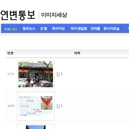
이미지세상
동포뉴스
ㅣ
포 럼
ㅣ
독자마당
ㅣ
독자 명칼럼
ㅣ
연재물
ㅣ
문서자료실
ㅣ
8.08
(토)
번호
제목
1
5721
1
2479