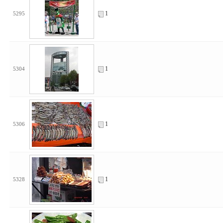
1
5295
1
5304
1
5306
1
5328