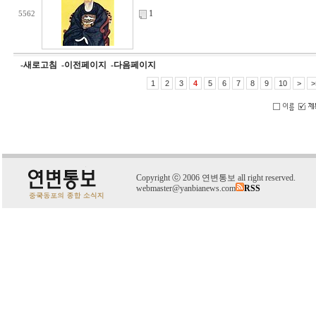
1
5562
-새로고침
-이전페이지
-다음페이지
1
2
3
4
5
6
7
8
9
10
>
>
C
o
pyright
ⓒ
2006 연변통보 all right reserved.
webmaster@yanbianews.com
RSS