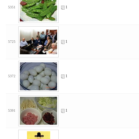
1
5351
1
5725
1
5372
1
5391