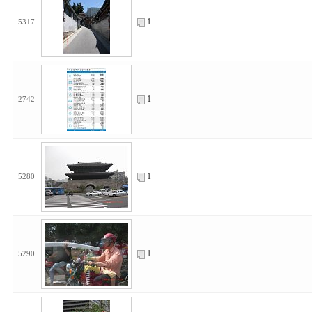
1
5317
1
2742
1
5280
1
5290