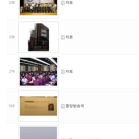
자료
238
자료
239
자료
276
중앙방송국
516