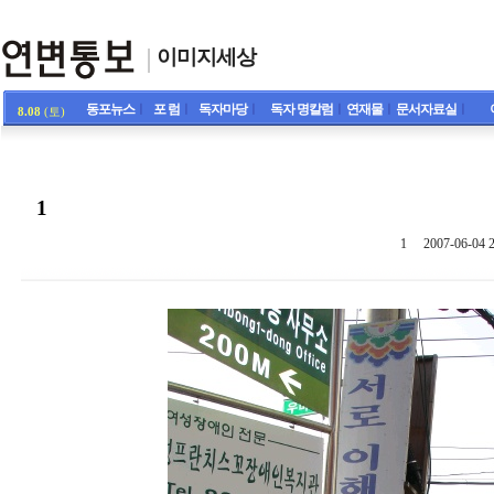
이미지세상
동포뉴스
ㅣ
포 럼
ㅣ
독자마당
ㅣ
독자 명칼럼
ㅣ
연재물
ㅣ
문서자료실
ㅣ
8.08
(토)
1
1
2007-06-04 2