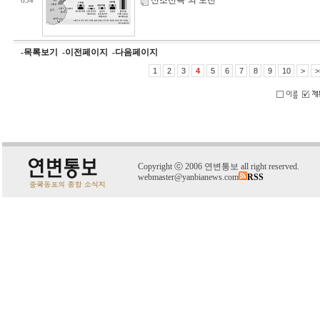
신조선족’의 도전
634
-목록보기
-이전페이지
-다음페이지
1
2
3
4
5
6
7
8
9
10
>
>
C
o
pyright
ⓒ
2006 연변통보 all right reserved.
webmaster@yanbianews.com
RSS