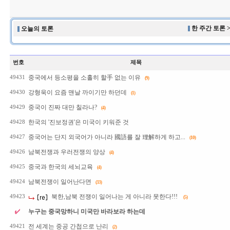
한 주간 토론 
오늘의 토론
번호
제목
중국에서 등소평을 소홀히 할手 없는 이유
49431
(9)
강형욱이 요즘 맨날 까이기만 하던데
49430
(1)
중국이 진짜 대만 칠라나?
49429
(4)
한국의 '진보정권'은 미국이 키워준 것
49428
중국어는 단지 외국어가 아니라 國語를 잘 理解하게 하고...
49427
(10)
남북전쟁과 우러전쟁의 양상
49426
(4)
중국과 한국의 세뇌교육
49425
(4)
남북전쟁이 일어난다면
49424
(33)
북한,남북 전쟁이 일어나는 게 아니라 못한다!!!
49423
(5)
누구는 중국망하니 미국만 바라보라 하는데
전 세계는 중공 간첩으로 난리
49421
(2)