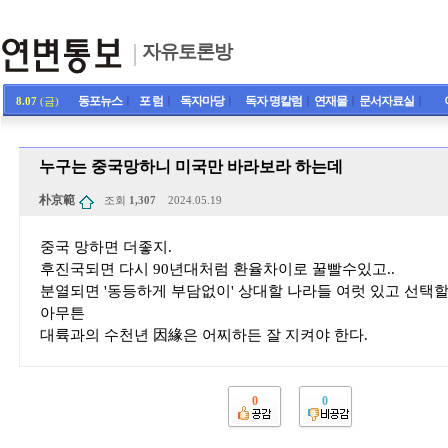
자유토론방
동포뉴스
ㅣ
포 럼
ㅣ
독자마당
ㅣ
독자 명칼럼
ㅣ
연재물
ㅣ
문서자료실
ㅣ
8.07
(금)
누구는 중국망하니 미국만 바라보라 하는데
朴京範
조회
1,307
2024.05.19
중국 망하면 더좋지.
후진국되면 다시 90년대처럼 환율차이로 꿀빨수있고..
분열되면 '동등하게 부담없이' 상대할 나라들 여럿 있고 선택할
아무튼
대륙과의 수천년 因緣은 어찌하든 잘 지켜야 한다.
0
0