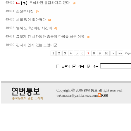
무식하면 용감하다고 했다
49405
(3)
조선족사칭
49404
(1)
세월 많이 좋아졌다
49403
(2)
벌써 또 5년이란 시간이
49402
(1)
그렇게 긴 시간동안 중국이 한국을 놔둔 이유
49401
(8)
판다가 인기 있는 모양이군
49400
1
2
3
4
5
6
7
8
9
10
>
>>
Page
C
o
pyright
ⓒ
2006 연변통보 all right reserved.
webmaster@yanbianews.com
RSS