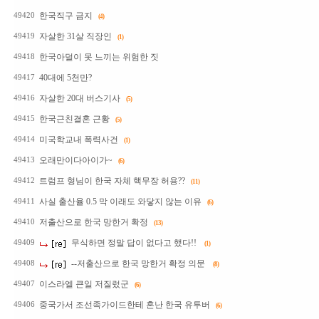
한국직구 금지
49420
(4)
자살한 31살 직장인
49419
(1)
한국아덜이 못 느끼는 위험한 짓
49418
40대에 5천만?
49417
자살한 20대 버스기사
49416
(5)
한국근친결혼 근황
49415
(5)
미국학교내 폭력사건
49414
(1)
오래만이다아이가~
49413
(6)
트럼프 형님이 한국 자체 핵무장 허용??
49412
(11)
사실 출산율 0.5 막 이래도 와닿지 않는 이유
49411
(6)
저출산으로 한국 망한거 확정
49410
(13)
무식하면 정말 답이 없다고 했다!!
49409
(1)
--저출산으로 한국 망한거 확정 의문
49408
(8)
이스라엘 큰일 저질렀군
49407
(6)
중국가서 조선족가이드한테 혼난 한국 유투버
49406
(6)