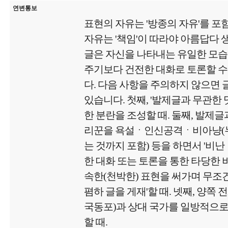
연변통보
표현의 자유는 '방종의 자유'를 포
자유는 '책임'이 따라야 아름답다
글은 자신을 나타내는 유일한 모
주기보다 건전한 대화로 토론할 수
다. 다음 사항을 주의하지 않으면
있습니다. 첫째, '발제글과 무관한
한 분란을 조성할 때. 둘째, 발제글
리꾼을 욕설ㆍ인신공격ㆍ비아냥(
는 것까지 포함) 등을 하면서 '비난
한 대화 또는 토론을 통한 타당한 비
속한(천박한) 표현을 써가며 무
폄하 글을 게재'할 때. 넷째, 양쪽 
국동포)과 상대 국가를 일방적으로
할 때.