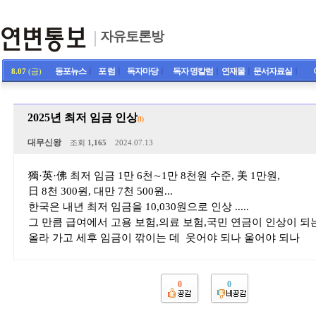
자유토론방
동포뉴스
ㅣ
포 럼
ㅣ
독자마당
ㅣ
독자 명칼럼
ㅣ
연재물
ㅣ
문서자료실
ㅣ
8.07
(금)
2025년 최저 임금 인상
(1)
대무신왕
조회
1,165
2024.07.13
獨·英·佛 최저 임금 1만 6천∼1만 8천원 수준, 美 1만원,
日 8천 300원, 대만 7천 500원...
한국은 내년 최저 임금을 10,030원으로 인상 .....
그 만큼 급여에서 고용 보험,의료 보험,국민 연금이 인상이 되
올라 가고 세후 임금이 깎이는 데 웃어야 되나 울어야 되나
0
0