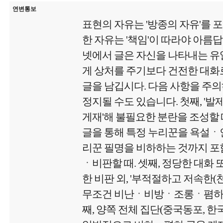
연변통보
표현의 자유는 '방종의 자유'를 
한 자유는 '책임'이 따라야 아름
넷에서 글은 자신을 나타내는 유
게 상처를 주기보다 건전한 대화로
글을 남깁시다. 다음 사항을 주
정지될 수도 있습니다. 첫째, '
게재'해 불필요한 분란을 조성할 때
글을 통해 특정 누리꾼을 욕설
리꾼 필명을 비하하는 것까지 포함
ㆍ비판할 때. 셋째, 정당한 대화 
한 비판 외, '부적절하고 저속한
무조건 비난ㆍ비방ㆍ조롱ㆍ폄하 글
째, 양쪽 전체 집단(중국동포, 