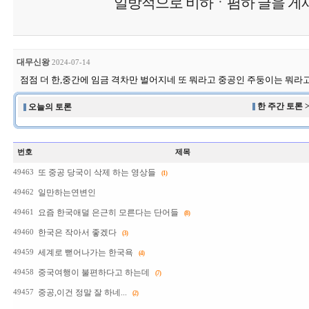
일방적으로 비하ㆍ폄하 글을 게재
대무신왕
2024-07-14
점점 더 한,중간에 임금 격차만 벌어지네 또 뭐라고 중공인 주둥이는 뭐라고
한 주간 토론 
오늘의 토론
번호
제목
또 중공 당국이 삭제 하는 영상들
49463
(1)
일만하는연변인
49462
요즘 한국애덜 은근히 모른다는 단어들
49461
(8)
한국은 작아서 좋겠다
49460
(3)
세계로 뻗어나가는 한국욕
49459
(4)
중국여행이 불편하다고 하는데
49458
(7)
중공,이건 정말 잘 하네...
49457
(2)