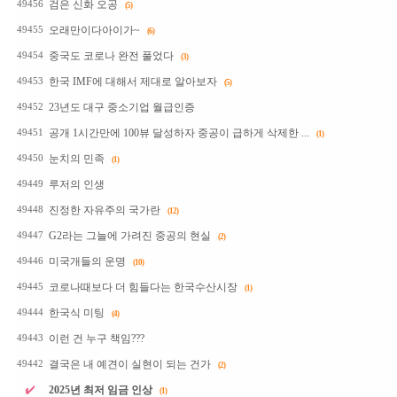
검은 신화 오공
49456
(5)
오래만이다아이가~
49455
(6)
중국도 코로나 완전 풀었다
49454
(3)
한국 IMF에 대해서 제대로 알아보자
49453
(5)
23년도 대구 중소기업 월급인증
49452
공개 1시간만에 100뷰 달성하자 중공이 급하게 삭제한 ...
49451
(1)
눈치의 민족
49450
(1)
루저의 인생
49449
진정한 자유주의 국가란
49448
(12)
G2라는 그늘에 가려진 중공의 현실
49447
(2)
미국개들의 운명
49446
(10)
코로나때보다 더 힘들다는 한국수산시장
49445
(1)
한국식 미팅
49444
(4)
이런 건 누구 책임???
49443
결국은 내 예견이 실현이 되는 건가
49442
(2)
2025년 최저 임금 인상
(1)