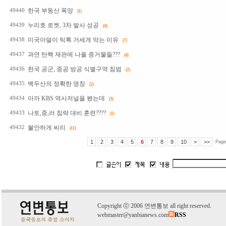
한국 부동산 폭망
49440
(1)
누리호 로켓, 3차 발사 성공
49439
(4)
미국아덜이 틱톡 거세게 막는 이유
49438
(7)
과연 탄핵 재판에 나올 증거물들???
49437
(4)
한국 공군, 중공 방공 식별구역 침범
49436
(2)
백두산의 정확한 명칭
49435
(2)
아까 KBS 역사저널을 봤는데
49434
(3)
나토,중,러 침략 대비 훈련????
49433
(1)
불안하게 씨리
49432
(11)
1
2
3
4
5
6
7
8
9
10
>
>>
Page
C
o
pyright
ⓒ
2006 연변통보 all right reserved.
webmaster@yanbianews.com
RSS