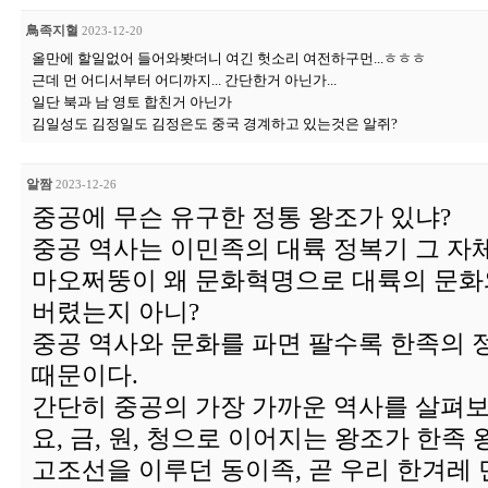
鳥족지혈
2023-12-20
올만에 할일없어 들어와봣더니 여긴 헛소리 여전하구먼...ㅎㅎㅎ
근데 먼 어디서부터 어디까지... 간단한거 아닌가...
일단 북과 남 영토 합친거 아닌가
김일성도 김정일도 김정은도 중국 경계하고 있는것은 알쥐?
알짬
2023-12-26
중공에 무슨 유구한 정통 왕조가 있냐?
중공 역사는 이민족의 대륙 정복기 그 자
마오쩌뚱이 왜 문화혁명으로 대륙의 문화
버렸는지 아니?
중공 역사와 문화를 파면 팔수록 한족의
때문이다.
간단히 중공의 가장 가까운 역사를 살펴보
요, 금, 원, 청으로 이어지는 왕조가 한족 
고조선을 이루던 동이족, 곧 우리 한겨레