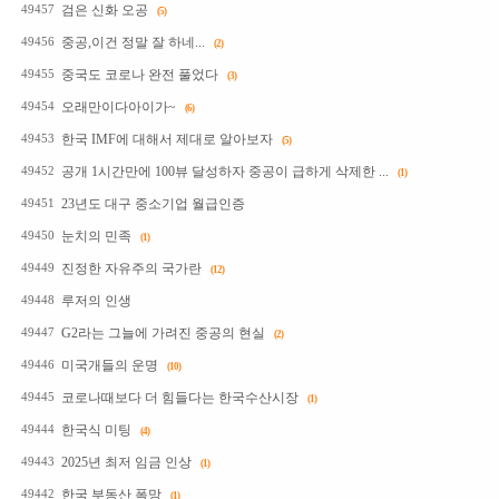
검은 신화 오공
49457
(5)
중공,이건 정말 잘 하네...
49456
(2)
중국도 코로나 완전 풀었다
49455
(3)
오래만이다아이가~
49454
(6)
한국 IMF에 대해서 제대로 알아보자
49453
(5)
공개 1시간만에 100뷰 달성하자 중공이 급하게 삭제한 ...
49452
(1)
23년도 대구 중소기업 월급인증
49451
눈치의 민족
49450
(1)
진정한 자유주의 국가란
49449
(12)
루저의 인생
49448
G2라는 그늘에 가려진 중공의 현실
49447
(2)
미국개들의 운명
49446
(10)
코로나때보다 더 힘들다는 한국수산시장
49445
(1)
한국식 미팅
49444
(4)
2025년 최저 임금 인상
49443
(1)
한국 부동산 폭망
49442
(1)