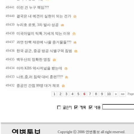
이런 건 누구 책임???
49441
결국은 내 예견이 실현이 되는 건가
49440
(2)
누리호 로켓, 3차 발사 성공
49439
(4)
미국아덜이 틱톡 거세게 막는 이유
49438
(7)
과연 탄핵 재판에 나올 증거물들???
49437
(4)
한국 공군, 중공 방공 식별구역 침범
49436
(2)
백두산의 정확한 명칭
49435
(2)
아까 KBS 역사저널을 봤는데
49434
(3)
나토,중,러 침략 대비 훈련????
49433
(1)
중공인 간첩 99명 대거 체포
49432
(2)
1
2
3
4
5
6
7
8
9
10
>
>>
Page
C
o
pyright
ⓒ
2006 연변통보 all right reserved.