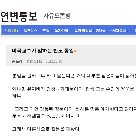
자유토론방
동포뉴스
ㅣ
포 럼
ㅣ
독자마당
ㅣ
독자 명칼럼
ㅣ
연재물
ㅣ
문서자료실
ㅣ
8.06
(목)
미국교수가 말하는 반도 통일
(8)
곤드레
조회
1,135
2023.12.18
통일을 원하느냐 하고 묻는다면 거의 대부분 젊은이들이 싫어
왜냐면 유지비가 엄청나기때문이다. 평생 그들 수입의 20%를
하냐
그리고 이건 잘못된 질문이다. 원하든 말든 얘기한다고 달라
투표로 해결할수 있는것도 아니고
그래서 다른식으로 질문을 해봤다