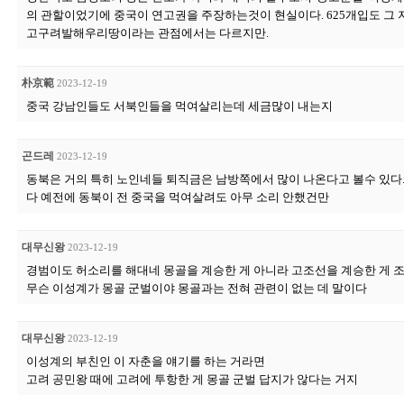
의 관할이었기에 중국이 연고권을 주장하는것이 현실이다. 625개입도 그 
고구려발해우리땅이라는 관점에서는 다르지만.
朴京範
2023-12-19
중국 강남인들도 서북인들을 먹여살리는데 세금많이 내는지
곤드레
2023-12-19
동북은 거의 특히 노인네들 퇴직금은 남방쪽에서 많이 나온다고 볼수 있다
다 예전에 동북이 전 중국을 먹여살려도 아무 소리 안했건만
대무신왕
2023-12-19
경범이도 허소리를 해대네 몽골을 계승한 게 아니라 고조선을 계승한 게 
무슨 이성계가 몽골 군벌이야 몽골과는 전혀 관련이 없는 데 말이다
대무신왕
2023-12-19
이성계의 부친인 이 자춘을 얘기를 하는 거라면
고려 공민왕 때에 고려에 투항한 게 몽골 군벌 답지가 않다는 거지