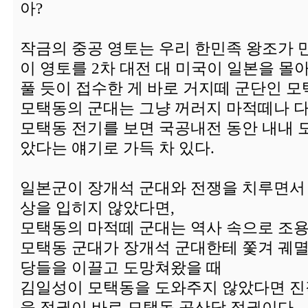
아?
작금의 중공 영토는 우리 한민족 왕조가 
이 영토를 2차 대전 대 미국이 일본을 몰
풀 듯이 접수한 게 바로 거지떼 군단인 모
모택동의 군대는 그냥 꺼러지 마적떼나 다
모택동 전기를 보면 국공내전 동안 내내 
았다는 얘기로 가득 차 있다.
일본군이 장개석 군대와 전쟁을 치루면서
상을 입히지 않았다면,
모택동의 마적떼 군대는 역사 속으로 조용
모택동 군대가 장개석 군대한테 쫓겨 궤멸
당들을 이끌고 도망쳐왔을 때
김일성이 모택동을 도와주지 않았다면 진
을 정권이 바로 모택동 공산당 정권이다.