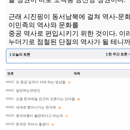
근래 시진핑이 동서남북에 걸쳐 역사-문화
이민족의 역사와 문화를
중공 역사로 편입시키기 위한 것이다. 이
누더기로 점철된 단절의 역사가 될 테니까.
한 주간 토론 
오늘의 토론
번호
제목
또 중공 당국이 삭제 하는 영상들
49463
(1)
일만하는연변인
49462
요즘 한국애덜 은근히 모른다는 단어들
49461
(8)
세계로 뻗어나가는 한국욕
49460
(4)
중국여행이 불편하다고 하는데
49459
(7)
한국은 작아서 좋겠다
49458
(3)