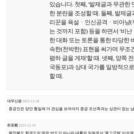
있습니다. 첫째, '발제글과 무관한
한 분란을 조성할 때. 둘째, 발제글
리꾼을 욕설ㆍ인신공격ㆍ비아냥(
는 것까지 포함) 등을 하면서 '비난
한 대화 또는 토론을 통한 타당한 비
속한(천박한) 표현을 써가며 무
폄하 글을 게재'할 때. 넷째, 양쪽 
국동포)과 상대 국가를 일방적으로
할 때.
대무신왕
2023-12-18
중공인은 양안 통일에 더 관심을 보여야지 중공 조선족과는 상관이 없는 
朴京範
2023-12-19
평안북도 함경도의 땅은 반도가 아니라 대륙의 일부로서 '몽고군벌' 이