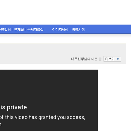
 명칼럼
ㅣ
연재물
ㅣ
문서자료실
ㅣ
이미지세상
ㅣ
벼룩시장
대무신왕
님의 다른 글