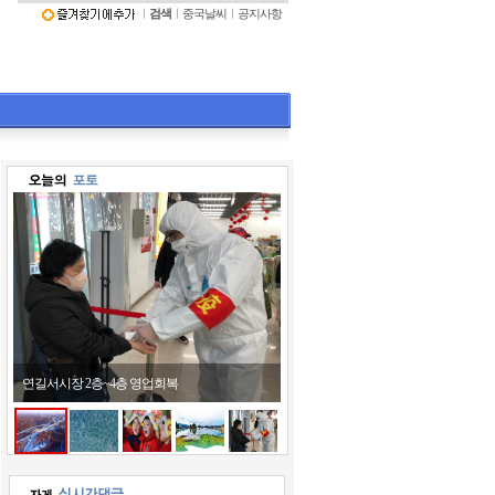
ㅣ
검색
ㅣ
중국날씨
ㅣ
공지사항
장춘-백두산 고속철도 24일 개통