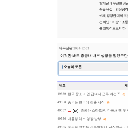
'발제글과 무관한 댓글
꾼을 욕설ㆍ인신공격ㆍ
셋째, 정당한 대화 또
건 비난ㆍ비방ㆍ조롱ㆍ폄
를 일방적으로 비하ㆍ
대무신왕
2024-12-21
이것만 봐도 중공내 내부 상황을 알겠구만
오늘의 토론
번호
제
한국 중소 기업 급여나 근무 여건 ??
49559
(1)
중국폰 한국에 진출 시작
49558
(6)
중공산 스마트폰, 한국서 맥 못
49557
대통령 체포 영장 발부
49556
(4)
중공을 망치는 신분차별제, 시진핑은 고
49555