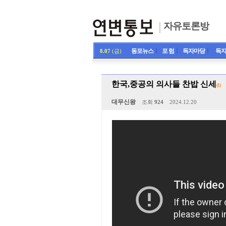
자유토론방
동포뉴스
ㅣ
포 럼
ㅣ
독자마당
ㅣ
독자
8.07
(금)
한국,중공의 의사들 찬밥 신세
(1)
대무신왕
조회
924
2024.12.20