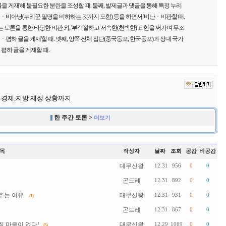
을 게재'해 불필요한 분란을 조성할 때. 둘째, 발제글과 댓글을 통해 특정 누리
비아냥(누리꾼 필명을 비하하는 것까지 포함) 등을 하면서 '비난ㆍ비판할 때.
는 토론을 통한 타당한 비판 외, '부적절하고 저속한(천박한) 표현을 써가며 무조
하 글을 게재'할 때. 넷째, 양쪽 전체 집단(중국동포, 한국동포)과 상대 국가
폄하 글을 게재할 때.
 경제,지방 재정 상황까지
한 주간 토론 >
더보기
목
작성자
날짜
조회
공감
비공감
대무신왕
12.31
956
0
0
곤드레
12.31
892
0
0
 추는 이유
대무신왕
12.31
931
0
0
(1)
곤드레
12.31
867
0
0
칠 마음이 없다!
대무신왕
12.29
1069
0
0
(5)