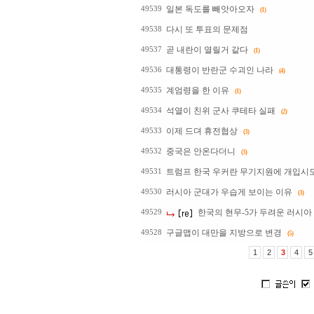
일본 독도를 빼앗아오자
49539
(1)
다시 또 투표의 문제점
49538
곧 내란이 열릴거 같다
49537
(1)
대통령이 반란군 수괴인 나라
49536
(4)
계엄령을 한 이유
49535
(1)
석열이 친위 군사 쿠테타 실패
49534
(2)
이제 드뎌 휴전협상
49533
(3)
중국은 안온다더니
49532
(3)
트럼프 한국 우커란 무기지원에 개입시
49531
러시아 군대가 우습게 보이는 이유
49530
(3)
한국의 현무-5가 두려운 러시아
49529
구글맵이 대만을 지방으로 변경
49528
(5)
1
2
3
4
5