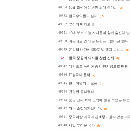
10월 출생아 14년만 최대 증가…
49554
(2)
한국우익들의 실체
49553
(12)
루이지 맨지오네
49552
40대 부부 오늘 자녀둘과 함께 숨진채 
49551
마음대로 안 되는 트럼프…쏟아진 '반대
49550
윤석열 내란에 900조 빚 생김 ㄷㄷㄷ
49549
(8)
한국,중공의 의사들 찬밥 신세
(1)
계엄으로 폭락한 증시 연기금으로 떔빵
49547
IT강국의 몰락
49546
(4)
한국아덜의 괴로움
49545
(1)
친절한 윤석열씨
49544
중공 경제 회복 노력에 찬물 끼얹은 트
49543
저는 술집여자입니다.
49542
(3)
중국이랑 미국이 관계좋아질수 없는 이
49541
제일 부러운 국가
49540
(5)