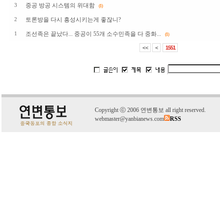
중공 방공 시스템의 위대함
3
(1)
토론방을 다시 흥성시키는게 좋잖니?
2
조선족은 끝났다... 중공이 55개 소수민족을 다 중화...
1
(1)
<<
<
1551
C
o
pyright
ⓒ
2006 연변통보 all right reserved.
webmaster@yanbianews.com
RSS