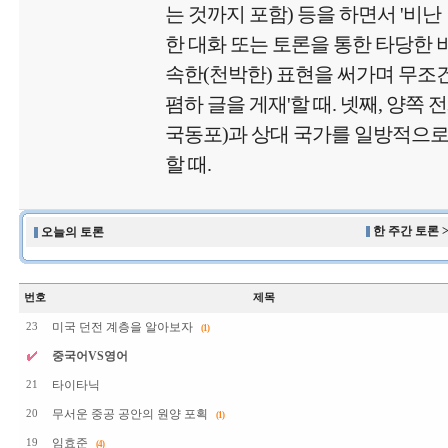
는 것까지 포함) 등을 하면서 '비난
한 대화 또는 토론을 통한 타당한 비
속한(천박한) 표현을 써가며 무
폄하 글을 게재'할 때. 넷째, 양쪽 
국동포)과 상대 국가를 일방적으로
할 때.
한 주간 토론 
오늘의 토론
번호
제목
미국 던전 계층을 알아보자
23
(1)
중국어VS영어
타이타닉
21
무서운 중공 공안의 원양 포획
20
(1)
임효준
19
(4)