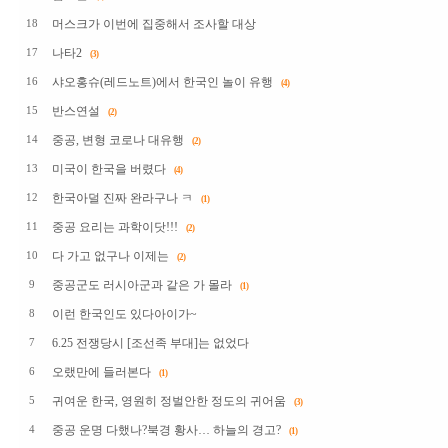
머스크가 이번에 집중해서 조사할 대상
18
나타2
17
(3)
샤오홍슈(레드노트)에서 한국인 놀이 유행
16
(4)
반스연설
15
(2)
중공, 변형 코로나 대유행
14
(2)
미국이 한국을 버렸다
13
(4)
한국아덜 진짜 완라구나 ㅋ
12
(1)
중공 요리는 과학이닷!!!
11
(2)
다 가고 없구나 이제는
10
(2)
중공군도 러시아군과 같은 가 몰라
9
(1)
이런 한국인도 있다아이가~
8
6.25 전쟁당시 [조선족 부대]는 없었다
7
오랬만에 들러본다
6
(1)
귀여운 한국, 영원히 정벌안한 정도의 귀어움
5
(3)
중공 운명 다했나?북경 황사… 하늘의 경고?
4
(1)