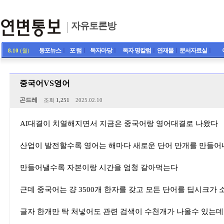
자유토론방
동포뉴스
ㅣ
포 럼
ㅣ
독자마당
ㅣ
독자 명칼럼
ㅣ
연재물
ㅣ
문서자료실
ㅣ
8.10
(월)
중국어VS영어
곤드레
조회
1,251
2025.02.10
AI대결이 치열해지면서 지금은 중국어랑 영어대결로 나왔다
산업이 발전할수록 영어는 해마다 새로운 단어 만개를 만들어
만들어낼수록 자본이랑 시간을 엄청 갈아먹는다
근데 중국어는 걍 3500개 한자를 갖고 모든 단어를 딥시크가
글자 한개만 탁 처넣어도 관련 검색이 수천개가 나올수 있는데