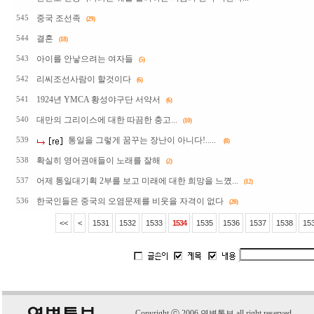
중국 조선족
545
(29)
결혼
544
(18)
아이를 안낳으려는 여자들
543
(5)
리씨조선사람이 할것이다
542
(6)
1924년 YMCA 황성야구단 서약서
541
(6)
대만의 그리이스에 대한 따끔한 충고...
540
(10)
통일을 그렇게 꿈꾸는 장난이 아니다!.....
539
(8)
확실히 영어권애들이 노래를 잘해
538
(2)
어제 통일대기획 2부를 보고 미래에 대한 희망을 느꼈...
537
(12)
한국인들은 중국의 오염문제를 비웃을 자격이 없다
536
(20)
<<
<
1531
1532
1533
1534
1535
1536
1537
1538
15
C
o
pyright
ⓒ
2006 연변통보 all right reserved.