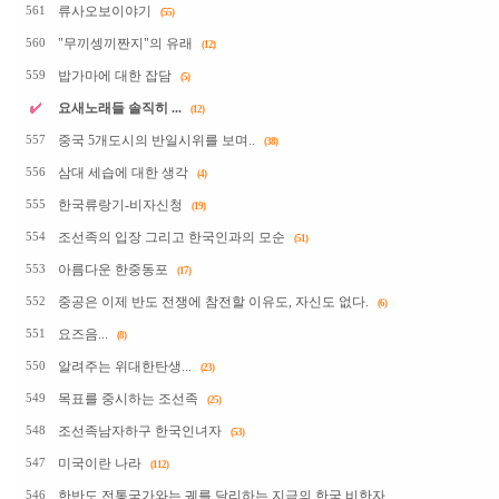
류사오보이야기
561
(55)
"무끼셍끼짠지"의 유래
560
(12)
밥가마에 대한 잡담
559
(5)
요새노래들 솔직히 ...
(12)
중국 5개도시의 반일시위를 보며..
557
(38)
삼대 세습에 대한 생각
556
(4)
한국류랑기-비자신청
555
(19)
조선족의 입장 그리고 한국인과의 모순
554
(51)
아름다운 한중동포
553
(17)
중공은 이제 반도 전쟁에 참전할 이유도, 자신도 없다.
552
(6)
요즈음...
551
(8)
알려주는 위대한탄생...
550
(23)
목표를 중시하는 조선족
549
(25)
조선족남자하구 한국인녀자
548
(53)
미국이란 나라
547
(112)
한반도 전통국가와는 궤를 달리하는 지금의 한국 비한자...
546