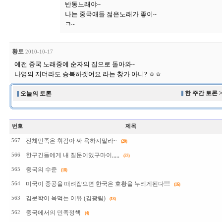
반동노래야~
나는 중국애들 젊은노래가 좋이~
ㅋ~
황토
2010-10-17
예전 중국 노래중에 순자의 집으로 돌아와~
나영의 지더라도 승복하겟어요 라는 창가 아니? ㅎㅎ
한 주간 토론 
오늘의 토론
번호
제목
전체민족은 휘감아 싸 욕하지말라~
567
(20)
한구긴들에게 내 질문이있구마이,,,,,
566
(23)
중국의 수준
565
(18)
미국이 중공을 때려잡으면 한국은 호황을 누리게된다!!!
564
(16)
김문학이 욕먹는 이유 (김광림)
563
(18)
중국에서의 민족정책
562
(4)