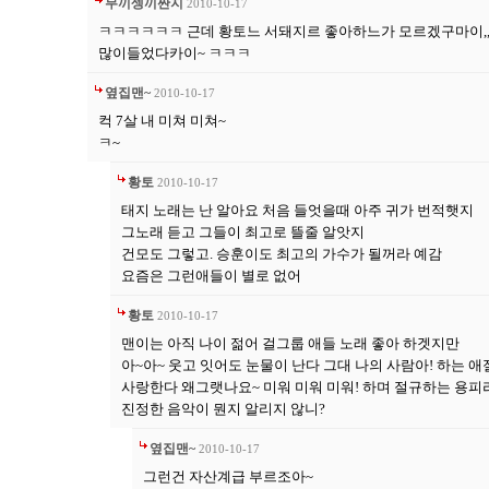
무끼셍끼짠지
2010-10-17
ㅋㅋㅋㅋㅋㅋ 근데 황토느 서돼지르 좋아하느가 모르겠구마이,,,,
많이들었다카이~ ㅋㅋㅋ
옆집맨~
2010-10-17
컥 7살 내 미쳐 미쳐~
ㅋ~
황토
2010-10-17
태지 노래는 난 알아요 처음 들엇을때 아주 귀가 번적햇지
그노래 듣고 그들이 최고로 뜰줄 알앗지
건모도 그렇고. 승훈이도 최고의 가수가 될꺼라 예감
요즘은 그런애들이 별로 없어
황토
2010-10-17
맨이는 아직 나이 젊어 걸그룹 애들 노래 좋아 하겟지만
아~아~ 웃고 잇어도 눈물이 난다 그대 나의 사람아! 하는 
사랑한다 왜그랫나요~ 미워 미워 미워! 하며 절규하는 용피
진정한 음악이 뭔지 알리지 않니?
옆집맨~
2010-10-17
그런건 자산계급 부르조아~