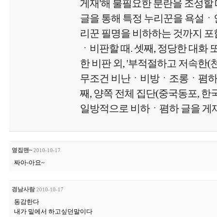
게재'해 불필요한 분란을 조성할 때
글을 통해 특정 누리꾼을 욕설
리꾼 필명을 비하하는 것까지 포함
ㆍ비판할 때. 셋째, 정당한 대화 
한 비판 외, '부적절하고 저속한
무조건 비난ㆍ비방ㆍ조롱ㆍ폄하 글
째, 양쪽 전체 집단(중국동포, 
일방적으로 비하ㆍ폄하 글을 게재
옆집맨~
2010-10-17
짜아-아요~
경남사람
2010-10-17
동감한다
내가 밑에서 하고싶던말이다