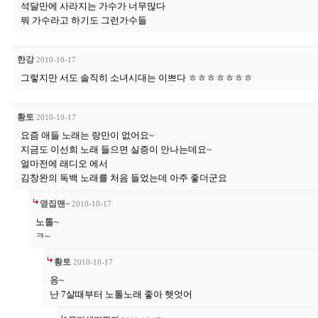
석달만에 사라지는 가수가 너무많다
뭐 가수라고 하기도 그런가수들
한강
2010-10-17
그렇지만 서도 솔직히 소녀시대는 이쁘다 ㅎㅎㅎㅎㅎㅎㅎ
황토
2010-10-17
요즘 애들 노래는 랑만이 없어요~
지금도 이선희 노래 들으면 실증이 안나는데요~
얼마전에 래디오 에서
김창완의 독백 노래를 처음 들었는데 아주 좋더군요
옆집맨~
2010-10-17
노톨~
ㅋ~
황토
2010-10-17
응~
난 7살때부터 노톨노래 좋아 햇엇어