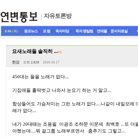
자유토론방
동포뉴스
ㅣ
포 럼
ㅣ
독자마당
ㅣ
독자 명칼럼
ㅣ
연재물
ㅣ
문서자료실
ㅣ
8.06
(목)
요새노래들 솔직히 ...
(12)
한강
조회
2,028
2010.10.17
450대는 들을 노래가 없다...
기집애들 홀딱벗고 나와서 눈요기 하는 거 말고...
항상들어도 가슴저미는 그런 노래가 없다....나같이 내일모래 5
래가 없다...
내가 20대때는 조용필 이광조 조하문 이문세 최백호 ...또 더
아했는데....뭐 걸그룹 노래부르면서 춤추기도 그렇고...