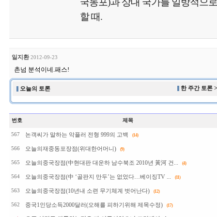
국동포)과 상대 국가를 일방적으로
할 때.
일지환
2012-09-23
촌넘 분석이네.패스!
한 주간 토론 
오늘의 토론
번호
제목
논객씨가 말하는 악플러 전형 999의 고백
567
(14)
오늘의재중동포장점(위대한어머니)
566
(9)
오늘의중국장점(中현대판 대운하 남수북조 2010년 黃河 건...
565
(4)
오늘의중국장점(中 ‘골판지 만두’는 없었다…베이징TV ...
564
(11)
오늘의중국장점(10년내 소련 무기체계 벗어난다)
563
(12)
중국1인당소득2000달러(오해를 피하기위해 제목수정)
562
(17)