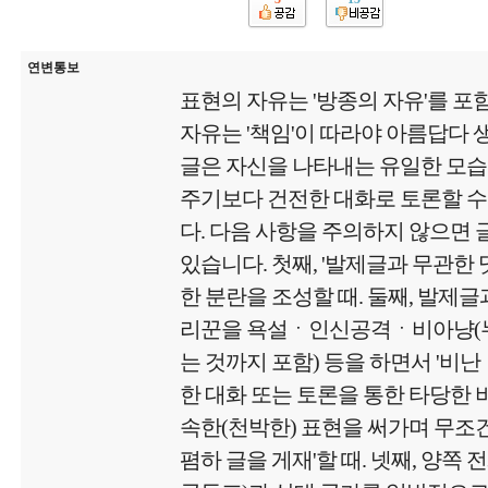
연변통보
표현의 자유는 '방종의 자유'를 포
자유는 '책임'이 따라야 아름답다
글은 자신을 나타내는 유일한 모
주기보다 건전한 대화로 토론할 수
다. 다음 사항을 주의하지 않으면
있습니다. 첫째, '발제글과 무관한
한 분란을 조성할 때. 둘째, 발제글
리꾼을 욕설ㆍ인신공격ㆍ비아냥(
는 것까지 포함) 등을 하면서 '비난
한 대화 또는 토론을 통한 타당한 비
속한(천박한) 표현을 써가며 무
폄하 글을 게재'할 때. 넷째, 양쪽 