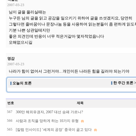
2007-03-23
님이 글을 올리실때는
누구든 님의 글을 읽고 공감을 일으키기 위하여 글을 쓰셧겠지요, 당연히
그렇다면 줄바꿈이나 문장나눔 등을 사용하여 읽는분들이 좀 편하게 읽도
기분 나쁜 상관일테지만
좋은 의견인데 반응이 너무 적은거같아 몇자적었읍니다
오해없으시길
영감
2007-03-23
나라가 힘이 없어서 그런거야... 개인이든 나라든 힘을 길러야 되는기야
한 주간 토론 
오늘의 토론
번호
제목
300만 해외유권자, 2007 대선 승패 가르나?
567
사람과 조직을 망하게 하는 10가지 유형
566
(1)
[칼럼 인사이드] ‘세계의 공장’ 중국이 곪고 있다
565
(1)