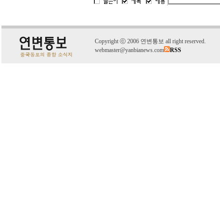
C
o
pyright
ⓒ
2006 연변통보 all right reserved.
webmaster@yanbianews.com
RSS