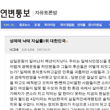
자유토론방
동포뉴스
ㅣ
포 럼
ㅣ
독자마당
ㅣ
독자 명칼럼
ㅣ
연재물
ㅣ
문서자료실
ㅣ
8.06
(목)
성매매 낙태 자살률1위 대한민국
(2)
나그네
조회
3,254
2007.03.23
삼일운동이 일어난지 백년이지낫다. 우리는 일제식민정신을 
어렵게 광복운동을 하던분들과 그들의 후손들은 어떻게 되엇고
는가? 일제에 호의호식하고같은 민족을 괴롭히던 사람들과 그
과 경제적번영을 누려왓고 앞으로도 , 당분간은 잘살것 같다.
을 하고도 배척받고 오히려 뻔/뻔하고비열한 사람들이큰 소리
들인 여성들이 말못 할 수모와 처참 한 환경 속에서 살아왓고 
가해자가 큰소리 치고 약자는 말 한마디 못하는 지금의 현실은
영과 월드컵 4강이라는 허상(한국의 실질적인셰계랭킹은 솔직
치유 될 수없다. 이제는 정의와 합리가 지상으로 나오야 되고
며 그른일에는 철퇴가 가해져야 한다.그리하여 인간다운 삶이 