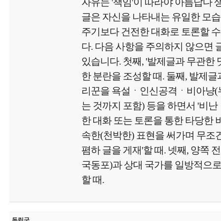
자유는 '책임'이 따라야 아름답다
글은 자신을 나타내는 유일한 모
주기보다 건전한 대화로 토론할 수
다. 다음 사항을 주의하지 않으면
있습니다. 첫째, '발제글과 무관한
한 분란을 조성할 때. 둘째, 발제글
리꾼을 욕설ㆍ인신공격ㆍ비아냥(
는 것까지 포함) 등을 하면서 '비난
한 대화 또는 토론을 통한 타당한 비
속한(천박한) 표현을 써가며 무
폄하 글을 게재'할 때. 넷째, 양쪽 
국동포)과 상대 국가를 일방적으로
할 때.
독립군