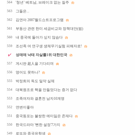
'청년’ 베트남, 브레이크 없는 질주
564
(1)
그들은...
563
김연아 2007월드쇼트프로그램
562
(1)
부동산 관련 한미 세금비교와 정책대안(펌)
561
내 중국에 돌아가 싶지 않슴다
560
(3)
조선족 여 연구생 생체무기실험 피해자로!
559
(5)
성매매 낙태 자살률1위 대한민국
(2)
게시판 超人을 기다리며
557
(4)
영어도 못하나?
556
(1)
박정희의 독도 밀약 실체
555
대북원조로 핵을 만들었다는 증거 없다
554
조족여자와 결혼전 남자10계명
553
연변이좋아
552
중국동포는 불쌍한 에미잃은 존재다
551
(1)
한국드라마 '뻔한 설정'7가지
550
(2)
로또와 중국유학생
549
(2)