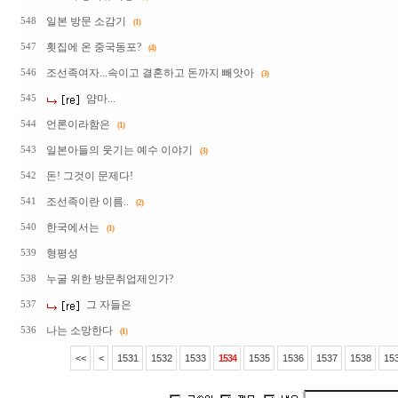
일본 방문 소감기
548
(1)
횟집에 온 중국동포?
547
(4)
조선족여자...속이고 결혼하고 돈까지 빼앗아
546
(3)
얌마...
545
언론이라함은
544
(1)
일본아들의 웃기는 예수 이야기
543
(3)
돈! 그것이 문제다!
542
조선족이란 이름..
541
(2)
한국에서는
540
(1)
형평성
539
누굴 위한 방문취업제인가?
538
그 자들은
537
나는 소망한다
536
(1)
<<
<
1531
1532
1533
1534
1535
1536
1537
1538
15