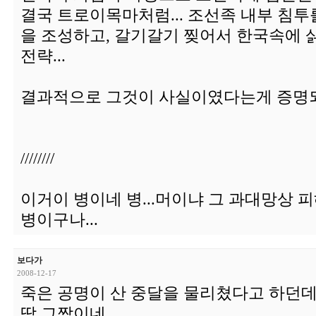
결국 트로이목마처럼... 조선족 내부 침투
을 조성하고, 갈기갈기 찢어서 한국속에 
전략...
결과적으로 그것이 사실이였다는게 증명되
////////
이거이 병이네 병...머이냐 그 과대망상 피
병이구나...
보다가
2008-12-17
죽은 공명이 산 중달을 물리쳤다고 하던
딱 그짝이네....