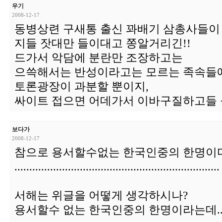
우기
2008-12-17
동병상련 구새통 출신 꽈배기 삼총사들이
지들 잣대만 들이대고 쫑알거리긴!!
드가서 악담에 분란만 조장하고는
으쓱해서는 반성이라고는 모르는 족속들
토론광장이 과분할 뿐이지,
싸이트 접으면 어데가서 이바구질하고들 
보다가
2008-12-17
참으로 용서할수없는 한국인중의 한명이다
.....................................................................
서해는 위글을 어떻게 생각하시나?
용서할수 없는 한국인중의 한명이라는데...