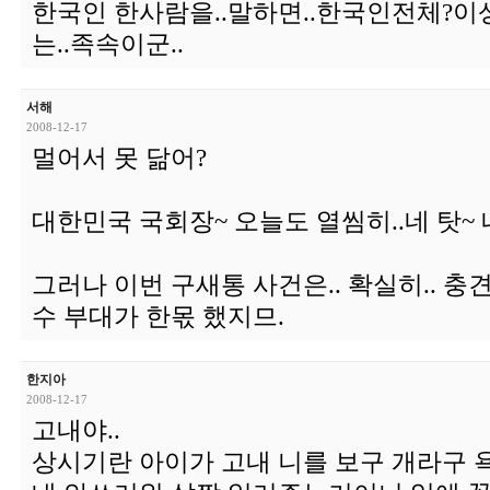
한국인 한사람을..말하면..한국인전체?이
는..족속이군..
서해
2008-12-17
멀어서 못 닮어?
대한민국 국회장~ 오늘도 열씸히..네 탓~ 내
그러나 이번 구새통 사건은.. 확실히.. 
수 부대가 한몫 했지므.
한지아
2008-12-17
고내야..
상시기란 아이가 고내 니를 보구 개라구 