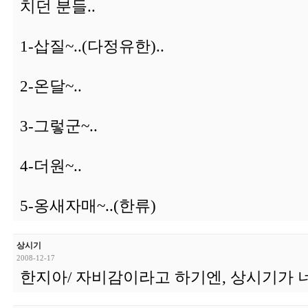
치던 분들..
1-삽질~..(다정유한)..
2-온달~..
3-그렇군~..
4-더원~..
5-옹새자매~..(한류)
상시기
2008-12-17
한지아/ 자비감이라고 하기엔, 상시기가 너