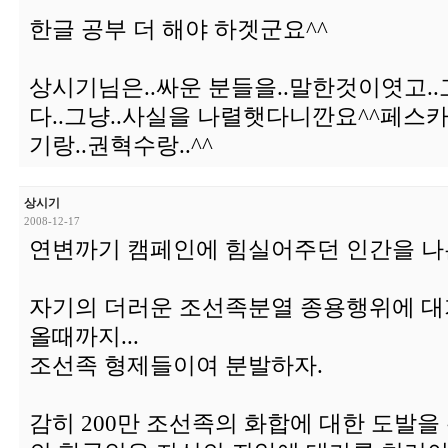
한글 공부 더 해야 하겟군요^^
상시기님은..싸운 분들을..말한것이엿고.
다..그냥..사실을 나렬햇다니깐요^^페스카
기랑..권혁수랑..^^
상시기
2008-12-17
연변까기 캠페인에 힘실어주던 인간을 나
자기의 더러운 조선족분열 종용행위에 대
올때까지...
조선족 형제들이여 분발하자.
감히 200만 조선족의 화합에 대한 도발을