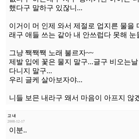
했다구 말하구 있잖니...
이거이 머 인제 와서 제절로 업지른 물을
래구 애들 쓰는 같아 내 안쓰럽다 못해 눈물
그냥 짹짹짹 노래 불르자~~
제발 입에 꽃은 물지 말구...글구 비오는
다니지 말구...
우리 글케 살아보자야...
니들 보믄 내라구 왜서 마음이 아프지 않겠니
고 내
2008-12-17
이분..