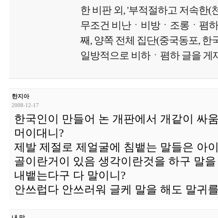
한 비판 외, '부적절하고 저속한
무조건 비난ㆍ비방ㆍ조롱ㆍ폄하 글
째, 양쪽 전체 집단(중국동포, 
일방적으로 비하ㆍ폄하 글을 게재
한지아
2008-12-17
한국인이 만들어 논 개판에서 개같이 싸움
머이대니?
제발 제절로 제얼굴에 침뱉는 말들은 아이
골이란거이 있음 생각이란것을 하구 말을
내뱉는다구 다 말이니?
안쓰럽다 안쓰러워 글케 말을 해도 말귀를 
내 맘