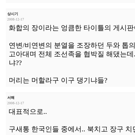
상시기
2008-12-17
화합의 장이라는 엉큼한 타이틀의 게시판이
연변/비연변의 분열을 조장하던 두와 톱의
고아대며 전체 조선족을 협박질 해댔는데.
냐??
머리는 머할라구 이구 댕기냐들?
서해
2008-12-17
대표적으로..
구새통 한국인들 중에서.. 북치고 장구 