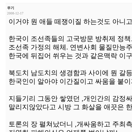
우기
2008-12-17
이거야 원 애들 떼쟁이질 하는것도 아니고
한국이 조선족들의 고국방문 방취제 정
조선족 가정의 해체. 연변사회 물질만능
한국에 뒤집어 쒸우는 것과 같은맥락 이구
북도치 남도치의 생경함과 사이에 뭔 갈
한국인이 알아야 이간질이고 싸움을 붙이
지들기리 그동안 쌓였던 ,개인간의 감정
말리지않았다고 시방 그 화살을 애끗은 
토론의 장 펼쳐났더니 ,개싸움하고 주최