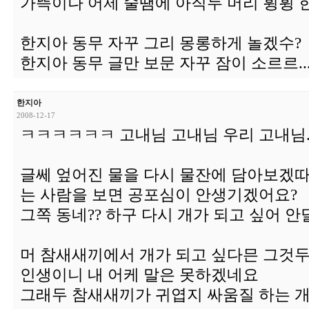
가뜩이나 어제 술땜에 아직두 머리 휭휭 한데
한지아 동무 자꾸 그리 몽롱하게 놀겠수?
한지아 동무 글만 보문 자꾸 잠이 소르르..
한지아
2008-12-17
ㅋㅋㅋㅋㅋㅋ 고내님 고내님 우리 고내님..
글쎄 엎어진 물을 다시 물잔에 담아보겠따
는 사람을 보면 공포심이 안생기겠어요?
그쪽 동네?? 하구 다시 개가 되고 싶어 
머 참새새끼에서 개가 되고 싶다믄 그것두
인생이니 내 어케 말은 못하겠네요
그래두 참새새끼가 귀엽지 싸움질 하는 개