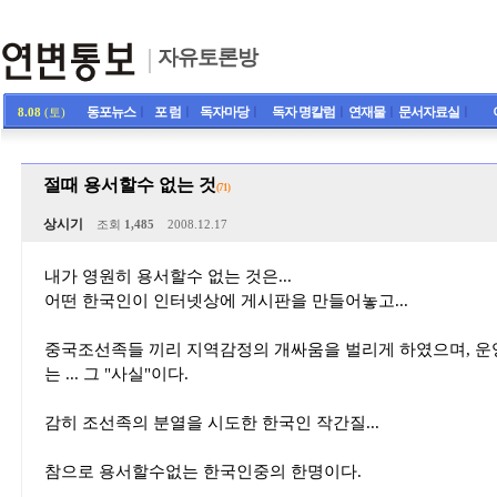
자유토론방
동포뉴스
ㅣ
포 럼
ㅣ
독자마당
ㅣ
독자 명칼럼
ㅣ
연재물
ㅣ
문서자료실
ㅣ
8.08
(토)
절때 용서할수 없는 것
(71)
상시기
조회
1,485
2008.12.17
내가 영원히 용서할수 없는 것은...
어떤 한국인이 인터넷상에 게시판을 만들어놓고...
중국조선족들 끼리 지역감정의 개싸움을 벌리게 하였으며, 운
는 ... 그 "사실"이다.
감히 조선족의 분열을 시도한 한국인 작간질...
참으로 용서할수없는 한국인중의 한명이다.