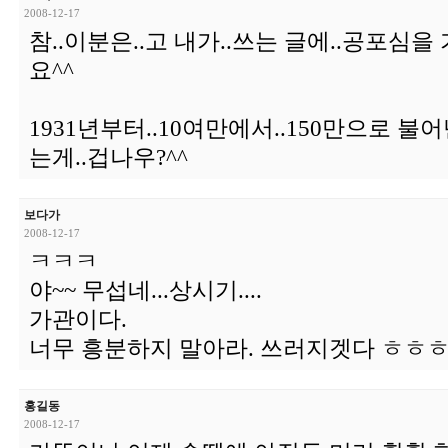
2008-12-17
참..이분은..고 내가..쓰는 글에..공포심
요^^
1931년부터..10여만에서..150만으로 불
는게..겁나우?^^
보다가
2008-12-17
ㅋㅋㅋ
야~~ 무섭네...상시기....
가관이다.
너무 흥분하지 말아라. 쓰러지겟다 ㅎㅎ
홍길동
2008-12-17