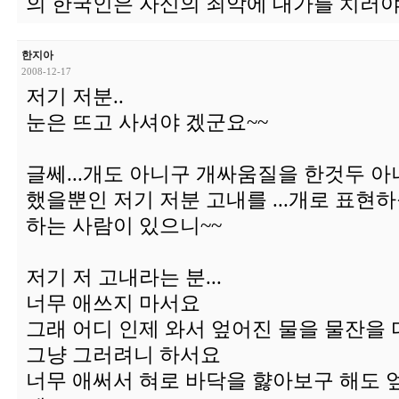
의 한국인은 자신의 죄악에 대가를 치러야
한지아
2008-12-17
저기 저분..
눈은 뜨고 사셔야 겠군요~~
글쎄...개도 아니구 개싸움질을 한것두 아
했을뿐인 저기 저분 고내를 ...개로 표현
하는 사람이 있으니~~
저기 저 고내라는 분...
너무 애쓰지 마서요
그래 어디 인제 와서 엎어진 물을 물잔을
그냥 그러려니 하서요
너무 애써서 혀로 바닥을 햟아보구 해도 