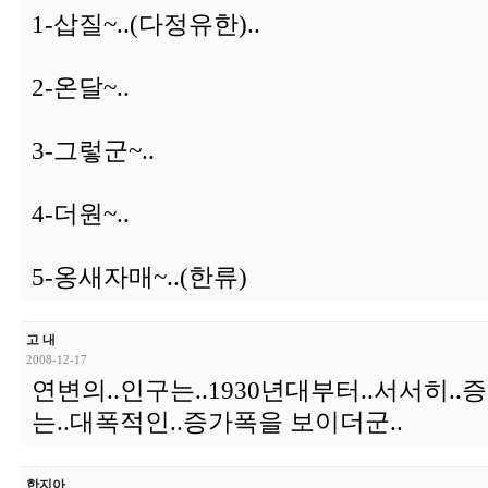
1-삽질~..(다정유한)..
2-온달~..
3-그렇군~..
4-더원~..
5-옹새자매~..(한류)
고 내
2008-12-17
연변의..인구는..1930년대부터..서서히..
는..대폭적인..증가폭을 보이더군..
한지아