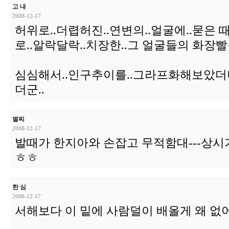
고 내
2008-12-17
허위로..더렵허진..연변의..얼굴에..묻은 
로..알락달락..치장한..그 얼굴들의 화장
심심해서..인구추이를..그라프화해보았더니
더군..
별찌
2008-12-17
발때가 한지아와 손잡고 무적함대---상시기
ㅎㅎ
한 심
2008-12-17
서해보다 이 밑에 사람덜이 배올게 왜 없어.