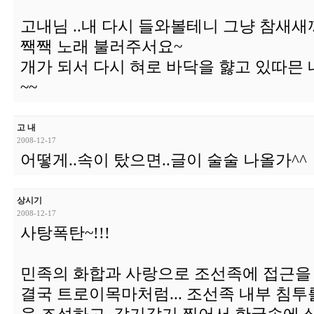
고내님 ..내 다시 들와볼테니 그냥 참새
짹짹 노래 불러주서요~
개가 되서 다시 혀로 바닥을 햟고 있따믄
~~
고 내
2008-12-17
어떻게..속이 탔으면..글이 술술 나올가^^
상시기
2008-12-17
사탕폭탄~!!!
민족의 화합과 사랑으로 조선족에 접근을 해
결국 트로이목마처럼... 조선족 내부 침투