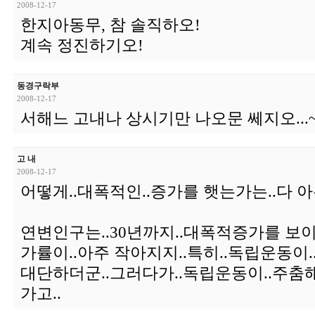
2008-12-17
한지아동무, 참 솔직하오!
계속 정진하기오!
동경구락부
2008-12-17
서해느 고내나 상시기만 나오문 쎄지오...
고 내
2008-12-17
어떻게..대폭적인..증가를 햇는가는..다 아
연변인구는..30년까지..대폭적증가를 보이
가률이..아주 작아지지..특히..독립운동이.
대단하더군..그러다가..독립운동이..주춤
가고..