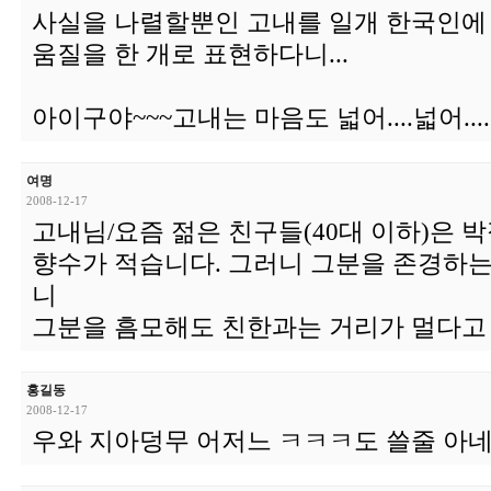
사실을 나렬할뿐인 고내를 일개 한국인에
움질을 한 개로 표현하다니...
아이구야~~~고내는 마음도 넓어....넓어.
여명
2008-12-17
고내님/요즘 젊은 친구들(40대 이하)은 
향수가 적습니다. 그러니 그분을 존경하는
니
그분을 흠모해도 친한과는 거리가 멀다고 
홍길동
2008-12-17
우와 지아덩무 어저느 ㅋㅋㅋ도 쓸줄 아