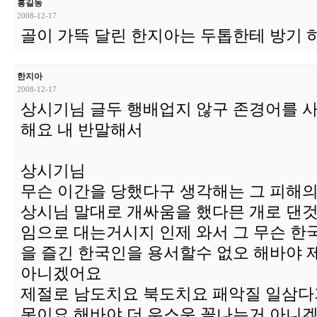
홍길동
2008-12-17
골이 가뜩 달린 한지아는 두톱한테 방기 
한지아
2008-12-17
상시기님 글두 행배업지 않구 존경어를 
해요 내 반말해서
상시기님
무슨 이간을 당했다구 생각해는 그 피해
상시님 말대로 개싸움을 했다믄 개로 댄것
임으로 대는거시지 인제 와서 그 무슨 한
을 즐긴 한국인을 용서할수 없오 해바야 
아니겠어요
제절로 남도치요 북도치요 패악질 일삼다
못이요 해바야 더 우스운 꼴나는거 아니