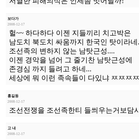
저열한 피해의식은 언제쯤 벗어날까!
보다가
2008-12-17
헐~~ 하다하다 이젠 지들끼리 치고박은
남도치 북도치 싸움까지 한국인 탓이라네..
조선족의 변하지 않는 남탓근성....
이젠 경악을 넘어 그 줄기찬 남탓근성에
존경심 까지 들려고 하네...
세상에 뭐 이런 족속들이 다있냐 ㅉㅉㅉ
홍길동
2008-12-17
조선전쟁을 조선족한티 들씌우는거보담사
고 내
2008-12-17