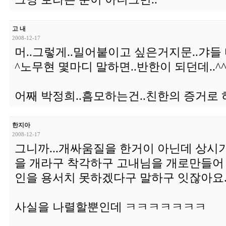
고 내
2008-12-17
머..그렇게..밀어붙이고 싶은거지문..갸들 
^노무현 몇마디 말하면..반한이 되던데..^
어째 박정희..흠모하는건..친한의 증거로 하
한지아
2008-12-17
그니까...개싸움질을 한거이 아닌데 상시
을 개라구 착각하구 고내님을 개로만들어
인을 용서치 못하겠다구 말하구 잇잖아요.
사실을 나렬할뿐인데 ㅋㅋㅋㅋㅋㅋㅋ