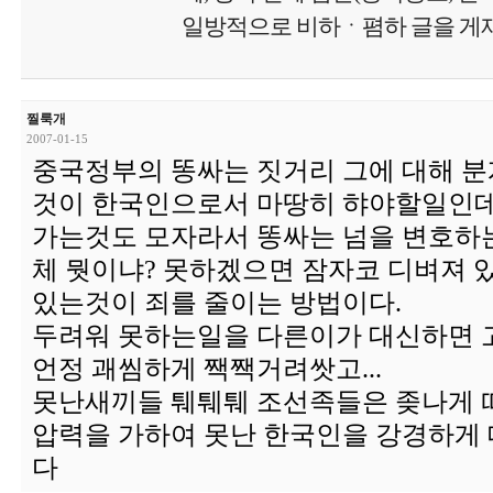
일방적으로 비하ㆍ폄하 글을 게재
찔룩개
2007-01-15
중국정부의 똥싸는 짓거리 그에 대해 
것이 한국인으로서 마땅히 햐야할일인데
가는것도 모자라서 똥싸는 넘을 변호하
체 뭣이냐? 못하겠으면 잠자코 디벼져 
있는것이 죄를 줄이는 방법이다.
두려워 못하는일을 다른이가 대신하면 
언정 괘씸하게 짹짹거려쌋고...
못난새끼들 퉤퉤퉤 조선족들은 좆나게
압력을 가하여 못난 한국인을 강경하게
다