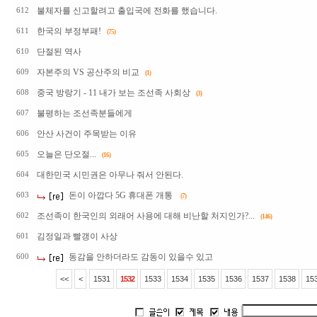
불체자를 신고할려고 출입국에 전화를 했습니다.
612
한국의 부정부패!
611
(75)
단절된 역사
610
자본주의 VS 공산주의 비교
609
(1)
중국 방랑기 - 11 내가 보는 조선족 사회상
608
(3)
불평하는 조선족분들에게
607
안산 사건이 주목받는 이유
606
오늘은 단오절...
605
(16)
대한민국 시민권은 아무나 줘서 안된다.
604
돈이 아깝다 5G 휴대폰 개통
603
(7)
조선족이 한국인의 외래어 사용에 대해 비난할 처지인가?...
602
(146)
김정일과 빨갱이 사상
601
동감을 안하더라도 감동이 있을수 있고
600
<<
<
1531
1532
1533
1534
1535
1536
1537
1538
15