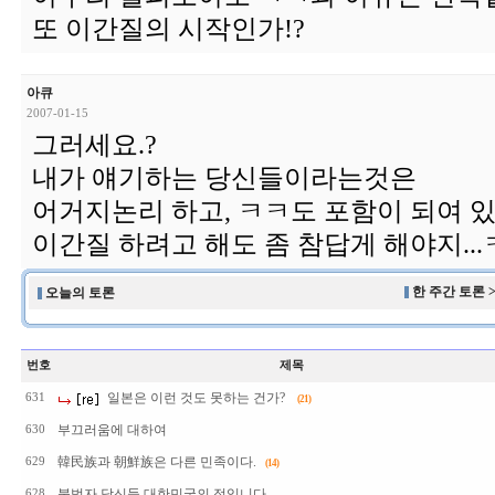
또 이간질의 시작인가!?
아큐
2007-01-15
그러세요.?
내가 얘기하는 당신들이라는것은
어거지논리 하고, ㅋㅋ도 포함이 되여 있는
이간질 하려고 해도 좀 참답게 해야지..
한 주간 토론 
오늘의 토론
번호
제목
일본은 이런 것도 못하는 건가?
631
(21)
부끄러움에 대하여
630
韓民族과 朝鮮族은 다른 민족이다.
629
(14)
불법자 당신들 대한민국의 적입니다.
628