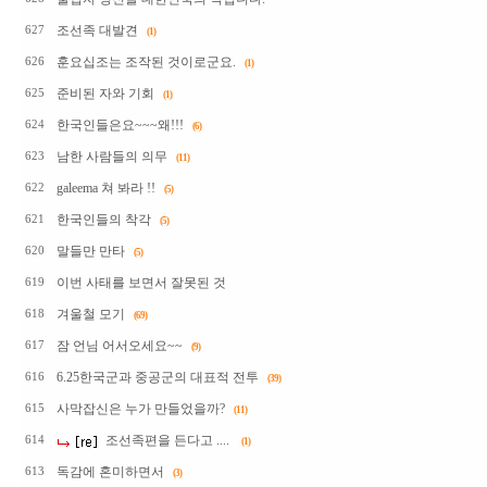
조선족 대발견
627
(1)
훈요십조는 조작된 것이로군요.
626
(1)
준비된 자와 기회
625
(1)
한국인들은요~~~왜!!!
624
(6)
남한 사람들의 의무
623
(11)
galeema 쳐 봐라 !!
622
(5)
한국인들의 착각
621
(5)
말들만 만타
620
(5)
이번 사태를 보면서 잘못된 것
619
겨울철 모기
618
(69)
잠 언님 어서오세요~~
617
(9)
6.25한국군과 중공군의 대표적 전투
616
(39)
사막잡신은 누가 만들었을까?
615
(11)
조선족편을 든다고 ....
614
(1)
독감에 혼미하면서
613
(3)