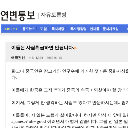
자유토론방
동포뉴스
ㅣ
포 럼
ㅣ
독자마당
ㅣ
독자 명칼럼
ㅣ
연재물
ㅣ
문서자료실
ㅣ
8.08
(토)
이들은 사람취급하면 안됩니다.
(7)
애국전선
조회
4,300
2007.01.15
화교나 중국인은 땅크기와 인구수에 의거한 젖가튼 중화사상
다.
이들에게 한국은 그저 ''''과거 중국의 속국 + 되찾아야 할 땅''
여기서, 그렇게 안 생각하는 사람도 있다고 반문하시는데.. 쉽
예를들어, 저 일본 드럽게 싫어합니다. 하지만 막상 제 앞에 일본인이
apanese? oh~ good 이러면서 대할거 같습니다. 그럼 전 
사상은 관련이 없습니다.하여간 한국에 화교나 중국인을 늘려