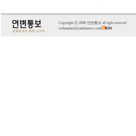
C
o
pyright
ⓒ
2006 연변통보 all right reserved.
webmaster@yanbianews.com
RSS