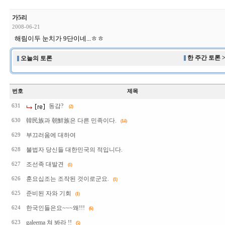
가5리
2008-06-21
해림이두 눈치가 9단이네...ㅎㅎ
한 주간 토론 
오늘의 토론
번호
제목
동감?
631
(2)
韓民族과 朝鮮族은 다른 민족이다.
630
(14)
부끄러움에 대하여
629
불법자 당신들 대한민국의 적입니다.
628
조선족 대발견
627
(1)
훈요십조는 조작된 것이로군요.
626
(1)
준비된 자와 기회
625
(1)
한국인들은요~~~왜!!!
624
(6)
galeema 쳐 봐라 !!
623
(5)