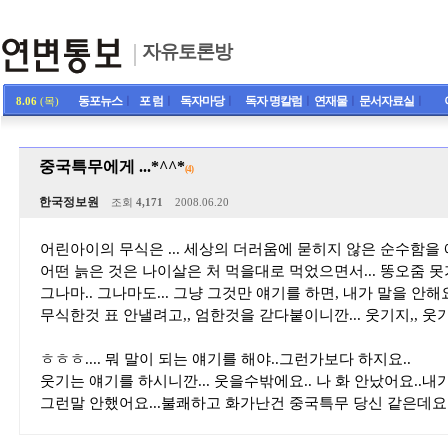
자유토론방
동포뉴스
ㅣ
포 럼
ㅣ
독자마당
ㅣ
독자 명칼럼
ㅣ
연재물
ㅣ
문서자료실
ㅣ
8.06
(목)
중국특무에게 ...*^^*
(4)
한국정보원
조회
4,171
2008.06.20
어린아이의 무식은 ... 세상의 더러움에 묻히지 않은 순수함을 
어떤 늙은 것은 나이살은 처 먹을대로 먹었으면서... 똥오줌 못
그나마.. 그나마도... 그냥 그것만 얘기를 하면, 내가 말을 안해요.
무식한것 표 안낼려고,, 엄한것을 갇다붙이니깐... 웃기지,, 웃기
ㅎㅎㅎ.... 뭐 말이 되는 얘기를 해야..그런가보다 하지요..
웃기는 얘기를 하시니깐... 웃을수밖에요.. 나 화 안났어요..내
그런말 안했어요...불쾌하고 화가난건 중국특무 당신 같은데요..