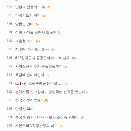
남한 사람들의 의무
622
(11)
한국인들의 착각
621
(5)
말들만 만타
620
(5)
이번 사태를 보면서 잘못된 것
619
겨울철 모기
618
(69)
잠 언님 어서오세요~~
617
(9)
6.25한국군과 중공군의 대표적 전투
616
(39)
사막잡신은 누가 만들었을까?
615
(11)
독감에 혼미하면서
614
(3)
조선족편을 든다고 ....
613
(1)
불체자를 신고할려고 출입국에 전화를 했습니다.
612
한국의 부정부패!
611
(75)
단절된 역사
610
중국 방랑기 - 11 내가 보는 조선족 사회상
609
(3)
자본주의 VS 공산주의 비교
608
(1)