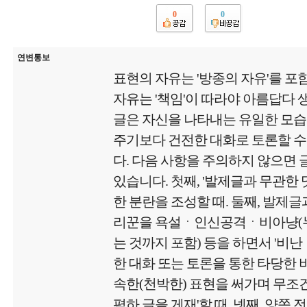
0
0
연변통보
표현의 자유는 '방종의 자유'를 포
자유는 '책임'이 따라야 아름답다
글은 자신을 나타내는 유일한 모
주기보다 건전한 대화로 토론할 수
다. 다음 사항을 주의하지 않으면
있습니다. 첫째, '발제글과 무관한
한 분란을 조성할 때. 둘째, 발제글
리꾼을 욕설ㆍ인신공격ㆍ비아냥(
는 것까지 포함) 등을 하면서 '비난
한 대화 또는 토론을 통한 타당한 비
속한(천박한) 표현을 써가며 무
폄하 글을 게재'할 때. 넷째, 양쪽 