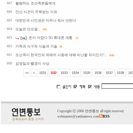
불평하는 조선족분들에게
607
안산 사건이 주목받는 이유
606
대한민국 시민권은 아무나 줘서 안된다.
605
오늘은 단오절...
604
(16)
돈이 아깝다 5G 휴대폰 개통
603
(7)
가족과 식구와 식솔과 가솔
602
(9)
조선족이 한국인의 외래어 사용에 대해 비난할 처지인가?...
601
(146)
김정일과 빨갱이 사상
600
<<
<
1531
1532
1533
1534
1535
1536
1537
1538
15
C
o
pyright
ⓒ
2006 연변통보 all right reserved.
webmaster@yanbianews.com
RSS