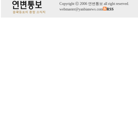
C
o
pyright
ⓒ
2006 연변통보 all right reserved.
webmaster@yanbianews.com
RSS