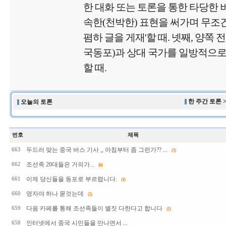
한 대화 또는 토론을 통한 타당한 비
속한(천박한) 표현을 써가며 무
폄하 글을 게재'할 때. 넷째, 양쪽 
국동포)과 상대 국가를 일방적으로
할 때.
한 주간 토론 
오늘의 토론
번호
제목
두드러 맞는 중국 버스 기사 ,, 아침부터 좀 그런가?? ...
663
(3)
조선족 20대들은 거의가...
662
(6)
이제 당신들을 동포로 부르렵니다.
661
(1)
영자야 하나 묻것는데
660
(3)
다음 카페를 통해 조선족들이 별짓 다한다고 합니다
659
(2)
인터넷에서 중국 시민들을 만나면서 ...
658