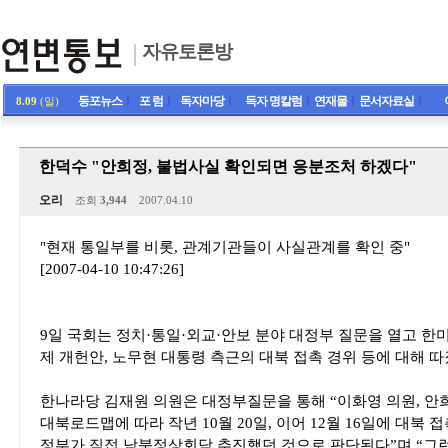
자유토론방
동포뉴스
ㅣ
포 럼
ㅣ
독자마당
ㅣ
독자 명칼럼
ㅣ
연재물
ㅣ
문서자료실
ㅣ
8.09
(일)
한덕수 "안희정, 불법사실 확인되면 응분조처 하겠다"
오리
조회
3,944
2007.04.10
"현재 통일부를 비롯, 관계기관들이 사실관계를 확인 중"
[2007-04-10 10:47:26]
9일 국회는 정치·통일·외교·안보 분야 대정부 질문을 열고 한미 
제 개헌안, 노무현 대통령 측근의 대북 접촉 경위 등에 대해 따
한나라당 김재원 의원은 대정부질문을 통해 “이화영 의원, 안
대북로드맵에 따라 작년 10월 20일, 이어 12월 16일에 대북 
정부가 직접 남북정상회담 추진했던 것으로 판단된다”며 “그런