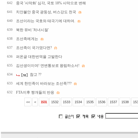
중국 '사막화' 심각, 국토 18% 사막으로 변해
642
치안불안 중국 광둥성, 버스강도 천국
641
(3)
조선이라는 국호와 태극기에 대하여.
640
(1)
북한 뮤비 '처녀시절'
639
조선족에게는
638
(1)
조선족이 국가였다면?
637
(7)
퍼온글 대한번역을 고발한다
636
김선생이이여! 연변통보로 왕림하소서!
635
(2)
참고 ??
634
세계 한민족이 바라보는 조선족???
633
(1)
FTA이후 짱개들의 반응
632
(5)
<<
<
1531
1532
1533
1534
1535
1536
1537
1538
15