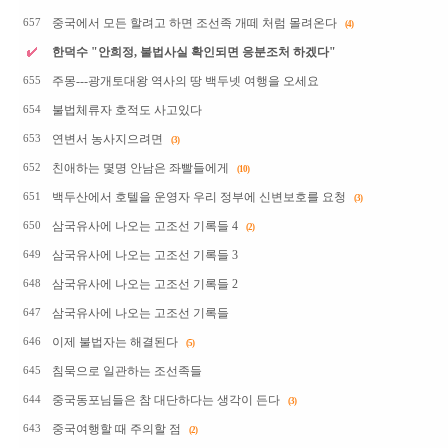
중국에서 모든 할려고 하면 조선족 개떼 처럼 몰려온다
657
(4)
한덕수 "안희정, 불법사실 확인되면 응분조처 하겠다"
주몽---광개토대왕 역사의 땅 백두넷 여행을 오세요
655
불법체류자 호적도 사고있다
654
연변서 농사지으려면
653
(3)
친애하는 몇명 안남은 좌빨들에게
652
(10)
백두산에서 호텔을 운영자 우리 정부에 신변보호를 요청
651
(3)
삼국유사에 나오는 고조선 기록들 4
650
(2)
삼국유사에 나오는 고조선 기록들 3
649
삼국유사에 나오는 고조선 기록들 2
648
삼국유사에 나오는 고조선 기록들
647
이제 불법자는 해결된다
646
(5)
침묵으로 일관하는 조선족들
645
중국동포님들은 참 대단하다는 생각이 든다
644
(3)
중국여행할 때 주의할 점
643
(2)