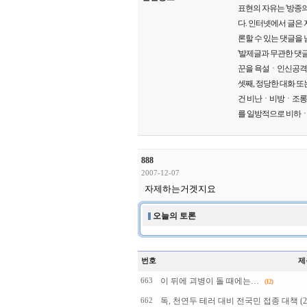
표현의 자유는 '방종의
다. 인터넷에서 글은
론할 수 있는 댓글을 
'발제글과 무관한 댓글
꾼을 욕설ㆍ인신공격ㆍ
셋째, 정당한 대화 또
건 비난ㆍ비방ㆍ조롱ㆍ폄
를 일방적으로 비하ㆍ
888
2007-12-07
자제하는거겟지요
오늘의 토론
번호
제
이 뒤에 괴병이 돌 때에는…
663
(12)
독, 천연두 테러 대비 전국민 접종 대책 (2
662