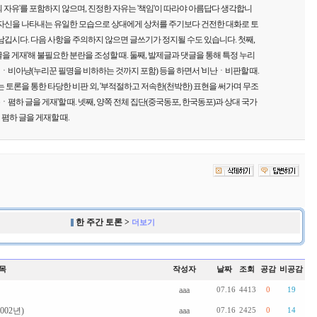
 자유'를 포함하지 않으며, 진정한 자유는 '책임'이 따라야 아름답다 생각합니
 자신을 나타내는 유일한 모습으로 상대에게 상처를 주기보다 건전한 대화로 토
남깁시다. 다음 사항을 주의하지 않으면 글쓰기가 정지될 수도 있습니다. 첫째,
을 게재'해 불필요한 분란을 조성할 때. 둘째, 발제글과 댓글을 통해 특정 누리
비아냥(누리꾼 필명을 비하하는 것까지 포함) 등을 하면서 '비난ㆍ비판할 때.
는 토론을 통한 타당한 비판 외, '부적절하고 저속한(천박한) 표현을 써가며 무조
하 글을 게재'할 때. 넷째, 양쪽 전체 집단(중국동포, 한국동포)과 상대 국가
폄하 글을 게재할 때.
한 주간 토론 >
더보기
목
작성자
날짜
조회
공감
비공감
aaa
07.16
4413
0
19
002년)
aaa
07.16
2425
0
14