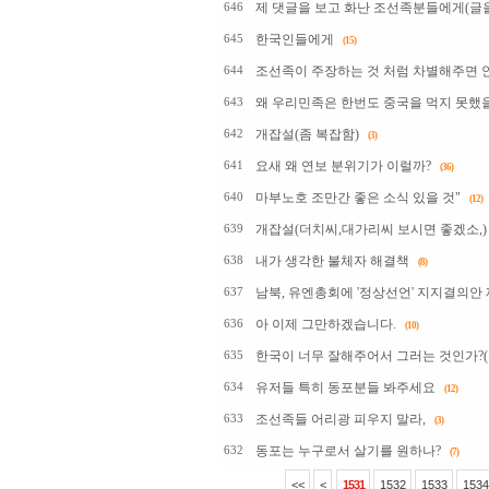
제 댓글을 보고 화난 조선족분들에게(글을 
646
한국인들에게
645
(15)
조선족이 주장하는 것 처럼 차별해주면 안
644
왜 우리민족은 한번도 중국을 먹지 못했
643
개잡설(좀 복잡함)
642
(3)
요새 왜 연보 분위기가 이럴까?
641
(36)
마부노호 조만간 좋은 소식 있을 것"
640
(12)
개잡설(더치씨,대가리씨 보시면 좋겠소,)
639
내가 생각한 불체자 해결책
638
(8)
남북, 유엔총회에 '정상선언' 지지결의안
637
아 이제 그만하겠습니다.
636
(10)
한국이 너무 잘해주어서 그러는 것인가?
635
유저들 특히 동포분들 봐주세요
634
(12)
조선족들 어리광 피우지 말라,
633
(3)
동포는 누구로서 살기를 원하나?
632
(7)
<<
<
1531
1532
1533
1534