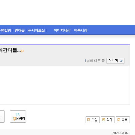
 명칼럼
ㅣ
연재물
ㅣ
문서자료실
ㅣ
이미지세상
ㅣ
벼룩시장
간다들...
(1)
?
님의 다른 글
13
2026.08.07