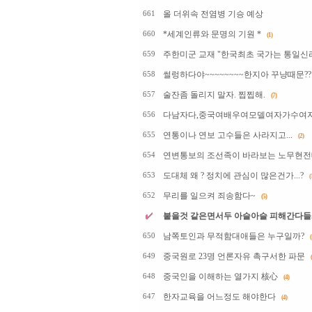
올 더위속 전염병 기승 예상
661
*세계인류와 문명의 기원 *
660
(1)
주한미군 교재 "한국최초 국가는 통일신라
659
썰렁하다야~~~~~~~~한지아 꾸냥때문??
658
술잔좀 돌리지 말자. 찝찝해.
657
(7)
다남자다,중국여배우여모델여자가수여자
656
연통이나 연보 고수들은 사라지고...
655
(2)
연변통보의 조선족이 바라보는 노무현
654
도대체 왜 ? 정치에 관심이 많은건가...?
653
(
무리를 일으켜 죄송함다~
652
(5)
붙을것 같은면서두 아슬아슬 피해간다들..
남쪽토인과 무적함대애들은 누구일까?
650
(
중국원로 23명 언론자유 촉구서한 파문
649
중국인을 이해하는 열가지 核心
648
(4)
한자교육을 어느정도 해야한다
647
(4)