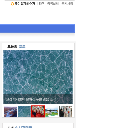
ㅣ
검색
ㅣ
중국날씨
ㅣ
공지사항
신강 백사호에 펼쳐진 푸른 얼음 조각