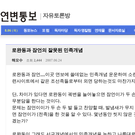
자유토론방
동포뉴스
ㅣ
포 럼
ㅣ
독자마당
ㅣ
독자 명칼럼
ㅣ
연재물
ㅣ
문서자료실
ㅣ
8.06
(목)
로완동과 잠언의 잘못된 민족개념
해모수
조회
2,444
2007.06.24
로완동과 잠언,,,,이곳 연보에 쓸데없는 민족개념 운운하며 소
련사이트에서 같은 조선족들로부터 외면 당하는것도 마찬가지
단, 차이가 있다면 로완동이 궤변을 늘어놓으면 잠언이가 두 손
무분담을 한다는 것이다.
문제는 잠언이이가 두 손 두 발 들고 찬양할 때, 발냄새가 무지
면 잠언이가 [전족]을 한 것을 알 수 있다. 몇년동안 씻지 않은
겠는가?
로완동이 그래도 서구개념에서의 민족개념을 논하고 나름대로