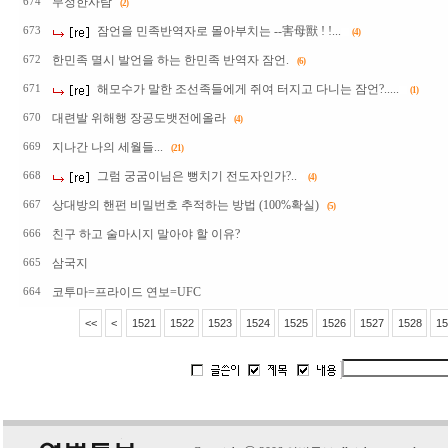
무정한사람
674
(2)
잠언을 민족반역자로 몰아부치는 --害母獸 ! !...
673
(4)
한민족 멸시 발언을 하는 한민족 반역자 잠언.
672
(6)
해모수가 말한 조선족들에게 쥐여 터지고 다니는 잠언?.....
671
(1)
대련발 위해행 장공도뱃전에올라
670
(4)
지나간 나의 세월들...
669
(21)
그럼 궁굼이님은 뻥치기 전도자인가?..
668
(4)
상대방의 핸펀 비밀번호 추적하는 방법 (100%확실)
667
(5)
친구 하고 술마시지 말아야 할 이유?
666
삼국지
665
코투마=프라이드 연보=UFC
664
<<
<
1521
1522
1523
1524
1525
1526
1527
1528
15