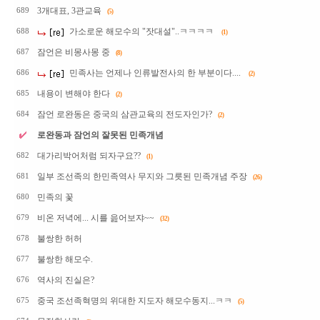
3개대표, 3관교육
689
(5)
가소로운 해모수의 "잣대설"..ㅋㅋㅋㅋ
688
(1)
잠언은 비몽사몽 중
687
(8)
민족사는 언제나 인류발전사의 한 부분이다....
686
(2)
내용이 변해야 한다
685
(2)
잠언 로완동은 중국의 삼관교육의 전도자인가?
684
(2)
로완동과 잠언의 잘못된 민족개념
대가리박어처럼 되자구요??
682
(1)
일부 조선족의 한민족역사 무지와 그릇된 민족개념 주장
681
(26)
민족의 꽃
680
비온 저녁에... 시를 읊어보쟈~~
679
(32)
불쌍한 허허
678
불쌍한 해모수.
677
역사의 진실은?
676
중국 조선족혁명의 위대한 지도자 해모수동지...ㅋㅋ
675
(5)