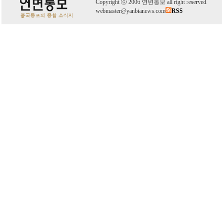
C
o
pyright
ⓒ
2006 연변통보 all right reserved.
webmaster@yanbianews.com
RSS