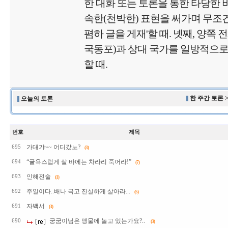
한 대화 또는 토론을 통한 타당한 비
속한(천박한) 표현을 써가며 무
폄하 글을 게재'할 때. 넷째, 양쪽 
국동포)과 상대 국가를 일방적으로
할 때.
한 주간 토론 
오늘의 토론
번호
제목
가대갸~~ 어디갔노?
695
(3)
“굴욕스럽게 살 바에는 차라리 죽어라!”
694
(7)
인해전술
693
(1)
주일이다..배나 극고 진실하게 살아라...
692
(5)
자백서
691
(3)
궁굼이님은 맹물에 놀고 있는가요?..
690
(3)