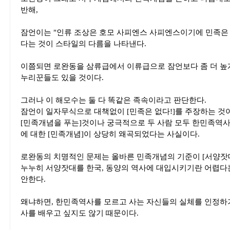
반해,
잠언이는 "인류 조상은 호모 사피엔스 사피엔스이기에 민족은
다는 것이 스타일의 다름을 나타낸다.
이쯤되면 로완동을 삼류급에서 이류급으로 잠언보다 좀 더 높게
누리꾼들도 있을 것이다.
그러나 이 해모수는 둘 다 똑같은 족속이라고 판단한다.
잠언이 일자무식으로 대책없이 [민족은 없다!]를 주장하는 것
[민족개념을 푸는]것이나 궁극적으로 두 사람 모두 한민족역
에 대한 [민족개념]이 상당히 왜곡되었다는 사실이다.
로완동의 치명적인 문제는 올바른 민족개념의 기준이 [서양잣대
누누히 서양잣대를 한국, 동양의 역사에 대입시키기란 어렵다
안한다.
왜냐하면, 한민족역사를 모르고 사는 자신들의 실체를 인정하
사를 배우고 싶지도 않기 때문이다.