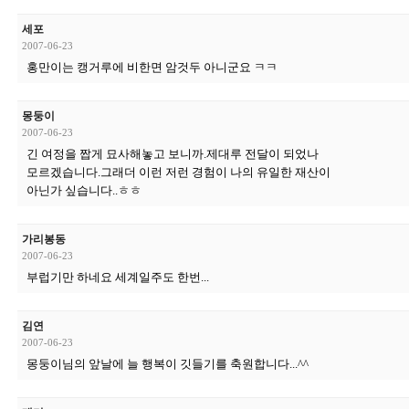
세포
2007-06-23
홍만이는 캥거루에 비한면 암것두 아니군요 ㅋㅋ
몽둥이
2007-06-23
긴 여정을 짭게 묘사해놓고 보니까.제대루 전달이 되었나
모르겠습니다.그래더 이런 저런 경험이 나의 유일한 재산이
아닌가 싶습니다..ㅎㅎ
가리봉동
2007-06-23
부럽기만 하네요 세계일주도 한번...
김연
2007-06-23
몽둥이님의 앞날에 늘 행복이 깃들기를 축원합니다...^^