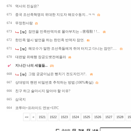
역사의 진실은?
676
중국 조선족혁명의 위대한 지도자 해모수동지...ㅋㅋ
675
(5)
무정한사람
674
(2)
잠언을 민족반역자로 몰아부치는 --害母獸 ! !...
673
(4)
한민족 멸시 발언을 하는 한민족 반역자 잠언.
672
(6)
해모수가 말한 조선족들에게 쥐여 터지고 다니는 잠언?.....
671
(1)
대련발 위해행 장공도뱃전에올라
670
(4)
지나간 나의 세월들...
(21)
그럼 궁굼이님은 뻥치기 전도자인가?..
668
(4)
상대방의 핸펀 비밀번호 추적하는 방법 (100%확실)
667
(5)
친구 하고 술마시지 말아야 할 이유?
666
삼국지
665
코투마=프라이드 연보=UFC
664
<<
<
1521
1522
1523
1524
1525
1526
1527
1528
15