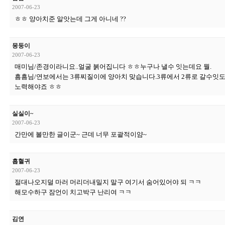
2007-06-23
ㅎㅎ 양아치준 알앗는데 그게 아니네 ??
몽둥이
2007-06-23
매미님/존경이라니요..얼굴 붉어집니다 ㅎㅎ누구나 낼수 잇는데요 뭘.
흠흠님/연보에서는 3류찌질이에 양아치 맞습니다.3류에서 2류로 갈수잇
노력해야죠 ㅎㅎ
실실이~
2007-06-23
간만에 볼만한 글이군~ 근데 너무 포괄적이얌~
흡혈귀
2007-06-23
절대나오지덜 마러 머리더내밀지 말구 여기서 숨어있어야 되 ㅋㅋ
해모수하구 잠언이 치고박구 난리여 ㅋㅋ
김연