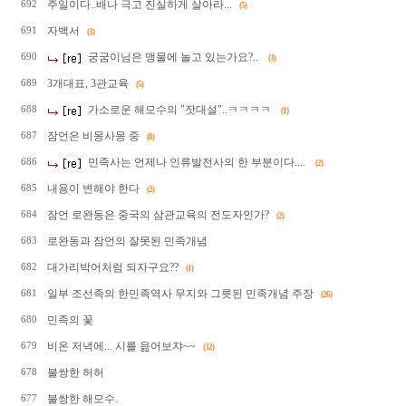
주일이다..배나 극고 진실하게 살아라...
692
(5)
자백서
691
(3)
궁굼이님은 맹물에 놀고 있는가요?..
690
(3)
3개대표, 3관교육
689
(5)
가소로운 해모수의 "잣대설"..ㅋㅋㅋㅋ
688
(1)
잠언은 비몽사몽 중
687
(8)
민족사는 언제나 인류발전사의 한 부분이다....
686
(2)
내용이 변해야 한다
685
(2)
잠언 로완동은 중국의 삼관교육의 전도자인가?
684
(2)
로완동과 잠언의 잘못된 민족개념
683
대가리박어처럼 되자구요??
682
(1)
일부 조선족의 한민족역사 무지와 그릇된 민족개념 주장
681
(26)
민족의 꽃
680
비온 저녁에... 시를 읊어보쟈~~
679
(32)
불쌍한 허허
678
불쌍한 해모수.
677