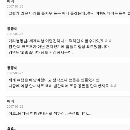
매미
2007-06-23
그렇게 많은 나라를 돌자무 돈두 깨나 들겟는데,,혹시 여행만다녀두 돈이
몽둥이
2007-06-23
가리봉동님/ 세계여행 어렵긴하나 노력하면 이룰수가있죠.ㅎㅎ
전 단체 크루즈가 아닌 혼자였기에 힘들고 항상 외로웠답니다.
김연님/고맙습니다 님도 건강하시구여..
몽둥이
2007-06-23
세계 여행은 배낭여행이고 생각보다 큰돈은 인들었지만
나중에 여행 안내서로 책이 발간되어 쪼금 용돈을 만져봤지요.ㅎㅎ
매미
2007-06-23
이크,,몽디님 여행안내서로 책까징....존경합니다.....
흠흠..