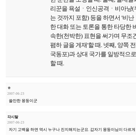
리꾼을 욕설ㆍ인신공격ㆍ비아냥(
는 것까지 포함) 등을 하면서 '비난
한 대화 또는 토론을 통한 타당한 비
속한(천박한) 표현을 써가며 무
폄하 글을 게재'할 때. 넷째, 양쪽 
국동포)과 상대 국가를 일방적으로
할 때.
ㅎ
2007-06-23
쓸만한 몽둥이군
각시탈
2007-06-23
자기 고백을 하면 역시 누구나 진지해지는군요. 갑자기 몽둥이님이 다르게