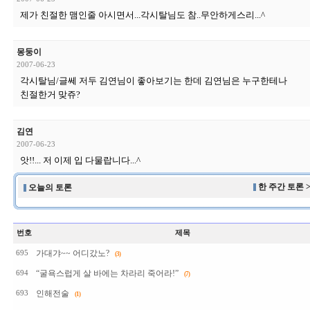
제가 친절한 맴인줄 아시면서...각시탈님도 참..무안하게스리...^
몽둥이
2007-06-23
각시탈님/글쎄 저두 김연님이 좋아보기는 한데 김연님은 누구한테나
친절한거 맞쥬?
김연
2007-06-23
앗!!... 저 이제 입 다물랍니다...^
한 주간 토론 
오늘의 토론
번호
제목
가대갸~~ 어디갔노?
695
(3)
“굴욕스럽게 살 바에는 차라리 죽어라!”
694
(7)
인해전술
693
(1)