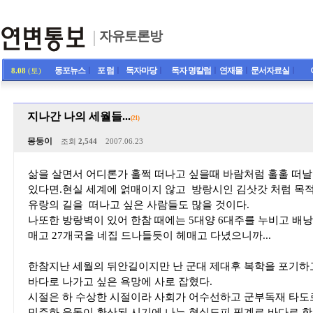
자유토론방
동포뉴스
ㅣ
포 럼
ㅣ
독자마당
ㅣ
독자 명칼럼
ㅣ
연재물
ㅣ
문서자료실
ㅣ
8.08
(토)
지나간 나의 세월들...
(21)
몽둥이
조회
2,544
2007.06.23
삶을 살면서 어디론가 훌쩍 떠나고 싶을때 바람처럼 훌훌 떠
있다면.현실 세계에 얽매이지 않고 방랑시인 김삿갓 처럼 목
유랑의 길을 떠나고 싶은 사람들도 많을 것이다.
나또한 방랑벽이 있어 한참 때에는 5대양 6대주를 누비고 배
매고 27개국을 네집 드나들듯이 헤매고 다녔으니까...
한참지난 세월의 뒤안길이지만 난 군대 제대후 복학을 포기하
바다로 나가고 싶은 욕망에 사로 잡혔다.
시절은 하 수상한 시절이라 사회가 어수선하고 군부독재 타도
민주화 운동이 확산된 시기에 나는 현실도피 핑계로 바다로 