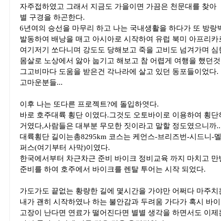
자주접하였고 그래서 지금도 가을이면 가끔은 천문대를 찾아
별 구경을 하곤한다.
6년여의 승선을 마무리 하고 나는 국내생활을 하다가 또 방랑
발동하여 배낭을 매고 아시아로 시작하여 유럽 북미 아프리카
여기저기 쏘다니며 강도도 당해보고 죽을 고비도 넘겨가며 
몸살로 노상에서 앓아 눕기고 해보고 참 어렵게 여행을 했던것
그고비마다 도움을 받은건 각나라에 살고 있던 동포들이었다.
고마운분들...
이후 나는 또다른 프로젝트?에 돌입하엿다.
바로 호주대륙 횡단 이였다.그것도 오토바이로 이용하여 횡단
거였다,사람들은 대부분 무모한 짓이라고 말할 정도였으니까..
대륙횡단 길이는총8295km 코스는 케언스-브리즈번-시드니-
퍼스(여기부터 사막)이였다.
한국에서부터 차근차근 준비 바이크 정비교육 까지 마치고 만
준비를 하여 호주에서 바이크를 렌탈 투어는 시작 되었다.
가도가도 끝없는 황량한 길에 몇시간을 가야만 어쩌다 마주치
내가 괜히 시작하였나 하는 불안감과 두려움 가다가 혹시 바
고장이 난다면 연료가 떨어진다면 별별 생각을 하면서도 이제