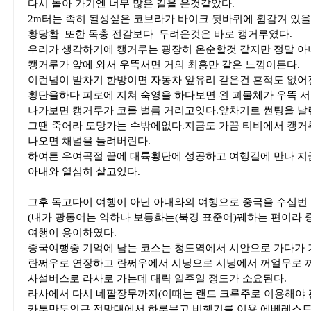
다시 돌아 가기엔 너무 많은 길을 온것같았다.
2m터는 족히 될성싶은 코브라가 바이크 뒷바퀴에 휨감겨 있
황당홤 또한 독충 전갈보다 두려운것은 바로 캥거루였다.
우리가 생각하기에 캥거루는 굉장히 온순할것 같지만 정말 아
캥거루가 앞에 와서 우뚝서면 거의 최홍만 같은 느낌이든다.
이런넘이 발차기 한방이면 자동차 앞유리 같은건 흔적도 없어
횡단을하다 피로에 지쳐 숙영을 하다보면 왼 괴물체가 우뚝 
나가보면 캥거루가 코를 벌름 거리고잇다.앞차기로 썬팅을 날
그땐 죽어라 도망가는 수밖에없다.지금도 가끔 티비에서 캥거
나오면 채널을 돌려버린다.
하여튼 우여곡절 끝에 대륙횡단에 성공하고 여행길에 만나 지
아내와 열심히 살고있다.
그후 독고다이 여행이 아닌 아내와의 여행으로 중국을 수십번
(내가 광동어는 약하나 보통화는(북경 표준어)꿰하는 편이라 
여행이 용이하였다.
중국여행중 기억에 남는 코스는 청도역에서 시안으로 가다가
란쩌우로 연장하고 란쩌우에서 시닝으로 시닝에서 꺼얼무로 
사설버스로 라사로 가는데 대략 일주일 정도가 소요된다.
라사에서 다시 네팔장무까지(이때는 랜드 크루주로 이용해야 
카투만두인근 전망대에서 하루묵고 비행기를 이용 에베레스