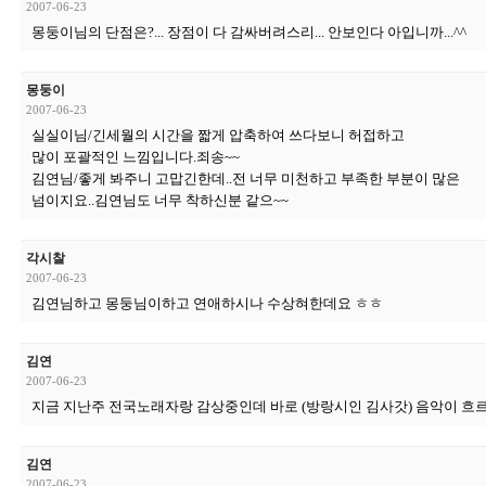
2007-06-23
몽둥이님의 단점은?... 장점이 다 감싸버려스리... 안보인다 아입니까...^^
몽둥이
2007-06-23
실실이님/긴세월의 시간을 짧게 압축하여 쓰다보니 허접하고
많이 포괄적인 느낌입니다.죄송~~
김연님/좋게 봐주니 고맙긴한데..전 너무 미천하고 부족한 부분이 많은
넘이지요..김연님도 너무 착하신분 같으~~
각시찰
2007-06-23
김연님하고 몽둥님이하고 연애하시나 수상혀한데요 ㅎㅎ
김연
2007-06-23
지금 지난주 전국노래자랑 감상중인데 바로 (방랑시인 김사갓) 음악이 흐르고
김연
2007-06-23