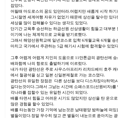
잡았다.
어릴때 마도로스의 꿈도 있던터라.어렵지만 새롭게 시작 하기
그시절엔 세계여행 자유가 없었기 때문에 상선을 탈수만 있다
세상을 많이 접해볼수 있다는 생각도 있었다.
단기간 교육후 승선하는 하급선원 선상생활이 힘들고 대부분
이기에 나는 체계적으로 교육을 받기로했다.
그래서 해양선원학교에 일년코스로 입학 6개월교육 6개월 
마치고 국가에서 주관하는 5급 해기사 시험에 합격할수 있었다
그후 어렵게 어렵게 지인의 도움으로 11만톤급의 광탄선에 
배와함께 나의 항로도 출발하기에 이르렀다.
내가 타던 광탄선은 주로 사우스아프리카 리챠드베이 호주 캐
에서 철광석을 싣고 일본 신일본제철로 가는 코스였다.
광탄선의 유일한 장점은 다른 상선들 보다 디스챠징이(하역)
길다는것이다.그래서 그남는 시간에 쇼패스포드(선원비자)를
각나라를 접할수 있는 유일한 시간이 되었다.
배를 타면서 힘들고 어려운 시기도 많았지만 상선을 탄 운으로
많은 경험을 할수 있었다.
배를 타는동안 가장 기억에 남는것은 남태평양 밤하늘에 떠있
별들이었다.정말 무수히 많고 큰 별들이 내눈으로 쏟아지는 