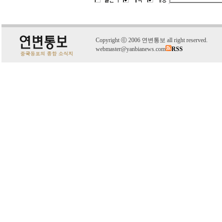
C
o
pyright
ⓒ
2006 연변통보 all right reserved.
webmaster@yanbianews.com
RSS